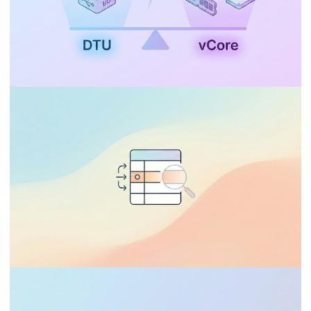
AZURE SQL DATABASE
Azure SQL Database - DTU, vCore,
General Purpose, Serverless, Business
Critical, Hyperscale, Elastic Pool: Qual
escolher?
02 de janeiro de 2026
27 min de leitura
AUDITORIA
AZURE SQL DATABASE
SQL Server - Change Tracking vs CDC: