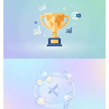
CARREIRA, CURSOS E CERTIFICAÇÕES
Voucher de desconto de 100% para as
provas DP-700 e DP-600. Faça as provas
de certificação do Fabric de graça!
21 de janeiro de 2026
1 min de leitura
EVENTOS E PALESTRAS
Começou o campeonato MUNDIAL de
Dataviz no Power BI
17 de janeiro de 2026
3 min de leitura