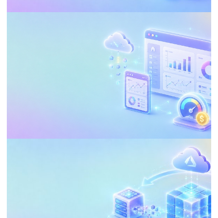
POWER BI
Fim do Microsoft Fabric Trial: O Risco
Silencioso de Perder Tudo em 7 Dias
17 de junho de 2026
5 min de leitura
BUSINESS INTELLIGENCE (BI)
POWER BI
Embedding Analytics no Power BI:
Reduza Custos e Personalize a
Experiência do Cliente
21 de maio de 2026
35 min de leitura