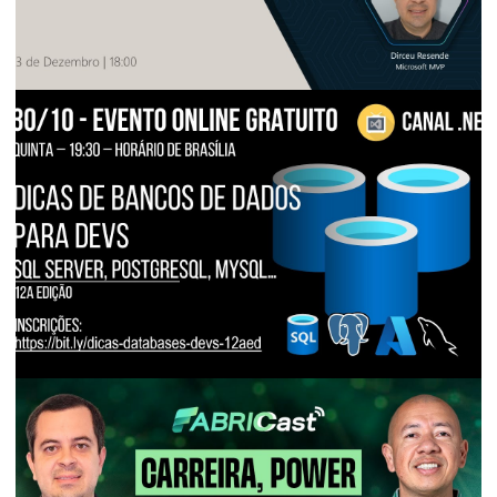
BUSINESS INTELLIGENCE (BI)
[Live] - Microsoft Reactor - Fabric Data
Days: Prepare-se para o dia do exame
das provas de certificação
03 de novembro de 2025
8 min de leitura
EVENTOS E PALESTRAS
[Live] - Canal dotNET - Dicas de Bancos
de Dados para Desenvolvedores | 12a
edição