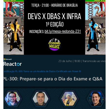
[Live] - Canal dotNet - Dicas de Bancos
de Dados para Desenvolvedores:
Novidades do SQL Server 2025 | 11a
edição
03 de setembro de 2025
3 min de leitura
EVENTOS E PALESTRAS
[Live] - Canal Coding Night - Mesa
Redonda #231: Devs x DBAs x Infra:
dados, containers, DevOps e muito mais!
- 1a edição
13 de agosto de 2025
4 min de leitura