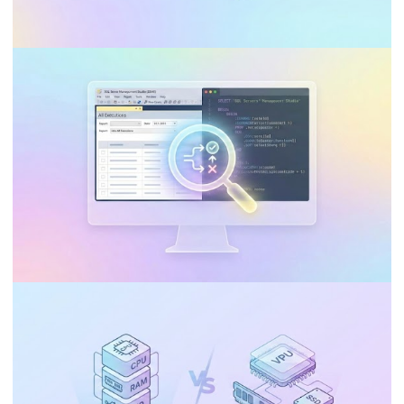
ANALYSIS SERVICES (SSAS)
BUSINESS INTELLIGENCE (BI)
Posso utilizar o Visual Studio Community
na minha empresa para desenvolver
Integration Services, Analysis Services e
Reporting Services?
10 de janeiro de 2026
9 min de leitura
BANCO DE DADOS
INTEGRATION SERVICES (SSIS)
SQL Server - Como consultar o histórico
de execução de jobs do SQL Server
Integration Services Catalog (SSISDB)
03 de janeiro de 2026
6 min de leitura