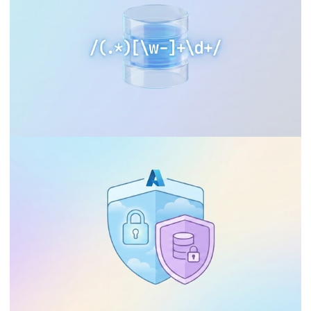
Quando e como implementar
rastreamento de dados leve
31 de dezembro de 2025
15 min de leitura
AZURE SQL DATABASE
BANCO DE DADOS
SQL Server 2025 - Finalmente temos
expressão regular (regex) nativamente
30 de dezembro de 2025
29 min de leitura