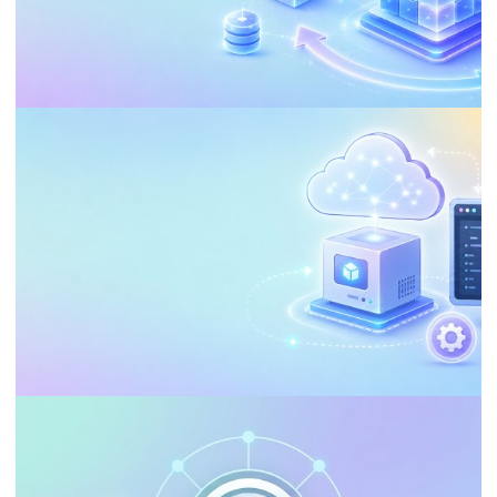
PERFORMANCE TUNING
ANALYSIS SERVICES (SSAS)
Guia Definitivo: Otimizando o
Processamento de Dados no Azure
Analysis Services (AAS)
20 de maio de 2026
65 min de leitura
APACHE / .HTACCESS
Como instalar e configurar o PHP numa
máquina virtual do Azure