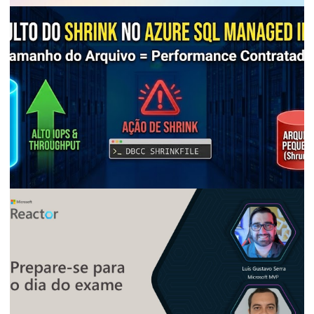
AZURE SQL DATABASE
BANCO DE DADOS
Azure SQL Database Firewall - Como
configurar as regras a nível de servidor e
de banco de dados
28 de dezembro de 2025
5 min de leitura
AZURE SQL DATABASE
BANCO DE DADOS
Azure SQL Managed Instance - Cuidado!
Por que o Shrink pode acabar com a sua
performance
28 de dezembro de 2025
5 min de leitura