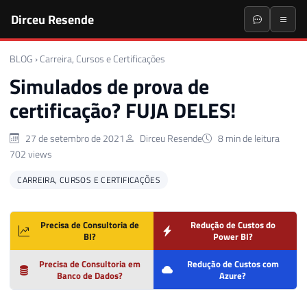
Dirceu Resende
BLOG
›
Carreira, Cursos e Certificações
Simulados de prova de
certificação? FUJA DELES!
27 de setembro de 2021
Dirceu Resende
8 min de leitura
702 views
CARREIRA, CURSOS E CERTIFICAÇÕES
Precisa de Consultoria de
Redução de Custos do
BI?
Power BI?
Precisa de Consultoria em
Redução de Custos com
Banco de Dados?
Azure?