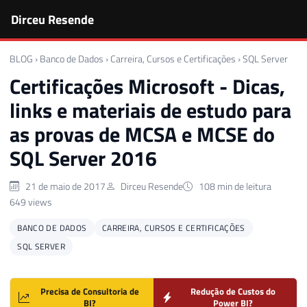
Dirceu Resende
BLOG
›
Banco de Dados
›
Carreira, Cursos e Certificações
›
SQL Server
Certificações Microsoft - Dicas,
links e materiais de estudo para
as provas de MCSA e MCSE do
SQL Server 2016
21 de maio de 2017
Dirceu Resende
108 min de leitura
649 views
BANCO DE DADOS
CARREIRA, CURSOS E CERTIFICAÇÕES
SQL SERVER
Precisa de Consultoria de
Redução de Custos do
BI?
Power BI?