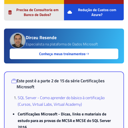
Precisa de Consultoria em
Redução de Custos com
Banco de Dados?
Azure?
Dirceu Resende
Especialista na plataforma de Dados Microsoft
Conheça meus treinamentos
Este post é a parte 2 de 15 da série
Certificações
Microsoft
SQL Server - Como aprender do básico à certificação
(Cursos, Virtual Labs, Virtual Academy)
Certificações Microsoft - Dicas, links e materiais de
estudo para as provas de MCSA e MCSE do SQL Server
2016