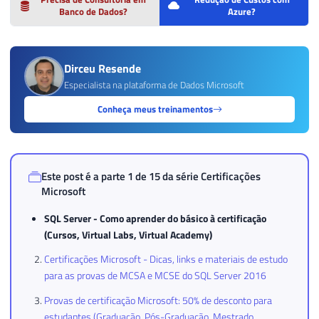
Banco de Dados?
Azure?
Dirceu Resende
Especialista na plataforma de Dados Microsoft
Conheça meus treinamentos
Este post é a parte 1 de 15 da série
Certificações
Microsoft
SQL Server - Como aprender do básico à certificação
(Cursos, Virtual Labs, Virtual Academy)
Certificações Microsoft - Dicas, links e materiais de estudo
para as provas de MCSA e MCSE do SQL Server 2016
Provas de certificação Microsoft: 50% de desconto para
estudantes (Graduação, Pós-Graduação, Mestrado,