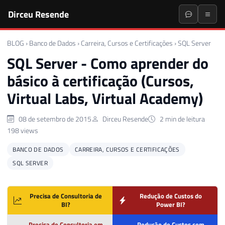
Dirceu Resende
BLOG
›
Banco de Dados
›
Carreira, Cursos e Certificações
›
SQL Server
SQL Server - Como aprender do
básico à certificação (Cursos,
Virtual Labs, Virtual Academy)
08 de setembro de 2015
Dirceu Resende
2 min de leitura
198 views
BANCO DE DADOS
CARREIRA, CURSOS E CERTIFICAÇÕES
SQL SERVER
Precisa de Consultoria de
Redução de Custos do
BI?
Power BI?
Precisa de Consultoria em
Redução de Custos com