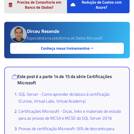
Precisa de Consultoria em
Redução de Custos com
Banco de Dados?
Azure?
Dirceu Resende
Especialista na plataforma de Dados Microsoft
Conheça meus treinamentos
Este post é a parte 14 de 15 da série
Certificações
Microsoft
SQL Server - Como aprender do básico à certificação
(Cursos, Virtual Labs, Virtual Academy)
Certificações Microsoft - Dicas, links e materiais de estudo
para as provas de MCSA e MCSE do SQL Server 2016
Provas de certificação Microsoft: 50% de desconto para