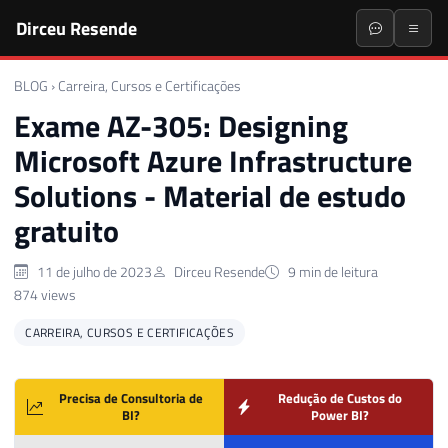
Dirceu Resende
BLOG
›
Carreira, Cursos e Certificações
Exame AZ-305: Designing
Microsoft Azure Infrastructure
Solutions - Material de estudo
gratuito
11 de julho de 2023
Dirceu Resende
9 min de leitura
874 views
CARREIRA, CURSOS E CERTIFICAÇÕES
Precisa de Consultoria de
Redução de Custos do
BI?
Power BI?