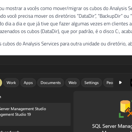
ou mostrar a vocês como mover/migrar os cubos do Analysis Ser
ndo você precisa mover os diretórios “DataDir”, “BackupDir” ou 
dia a dia e que já tive que fazer algumas vezes em clientes 
zenados os cubos (DataDir), que por padrão, é o disco C:, acaba
 cubos do Analysis Services para outra unidade ou diretório, 