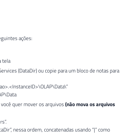
eguintes ações:
 tela
rvices (DataDir) ou copie para um bloco de notas para
sao>.<InstanceID>\OLAP\Data\”
AP\Data
e você quer mover os arquivos
(não mova os arquivos
s”.
ataDir”, nessa ordem, concatenadas usando “|” como