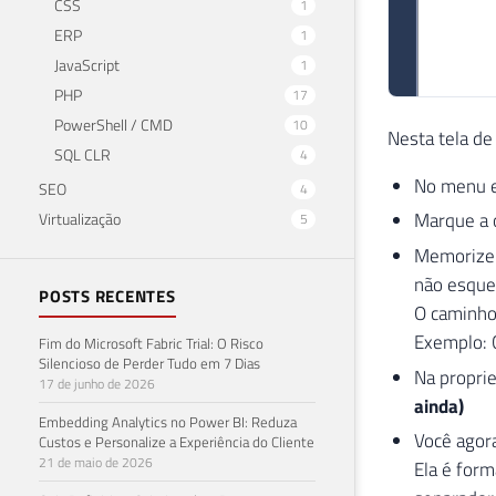
CSS
1
ERP
1
JavaScript
1
PHP
17
PowerShell / CMD
10
Nesta tela de
SQL CLR
4
No menu e
SEO
4
Marque a o
Virtualização
5
Memorize o
não esque
POSTS RECENTES
O caminho
Exemplo: 
Fim do Microsoft Fabric Trial: O Risco
Silencioso de Perder Tudo em 7 Dias
Na proprie
17 de junho de 2026
ainda)
Embedding Analytics no Power BI: Reduza
Você agora
Custos e Personalize a Experiência do Cliente
21 de maio de 2026
Ela é form