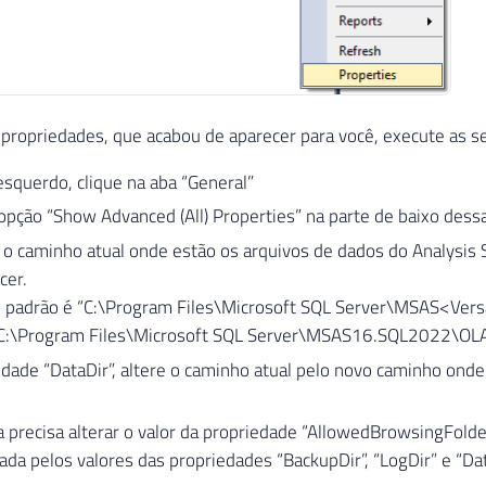
 propriedades, que acabou de aparecer para você, execute as s
squerdo, clique na aba “General”
pção “Show Advanced (All) Properties” na parte de baixo dessa
 caminho atual onde estão os arquivos de dados do Analysis Se
cer.
 padrão é “C:\Program Files\Microsoft SQL Server\MSAS<Ver
C:\Program Files\Microsoft SQL Server\MSAS16.SQL2022\OL
dade “DataDir”, altere o caminho atual pelo novo caminho ond
 precisa alterar o valor da propriedade “AllowedBrowsingFolder
ada pelos valores das propriedades “BackupDir”, “LogDir” e “D