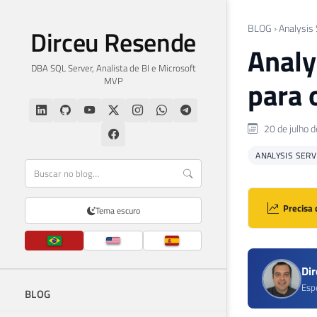
BLOG
›
Analysis
Dirceu Resende
Analy
DBA SQL Server, Analista de BI e Microsoft
MVP
para 
20 de julho 
ANALYSIS SERV
Precisa 
Tema escuro
Di
Esp
BLOG