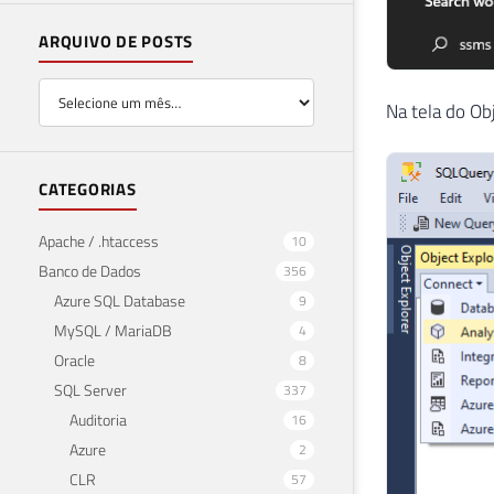
ARQUIVO DE POSTS
Na tela do Ob
CATEGORIAS
Apache / .htaccess
10
Banco de Dados
356
Azure SQL Database
9
MySQL / MariaDB
4
Oracle
8
SQL Server
337
Auditoria
16
Azure
2
CLR
57