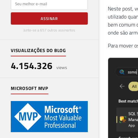
E-mail
Neste post, v
utilizado qua
ASSINAR
bem comum do 
Junte-se a 657 outros assinantes
onde são arma
Para mover os
VISUALIZAÇÕES DO BLOG
4.154.326
views
MICROSOFT MVP