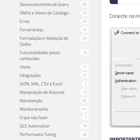
Desenvolvimento de Query
95
DMVs e Views de Catálogo
32
Conecte na in
Erros
23
Ferramentas
12
Formatação e Validação de
24
Dados
Funcionalidades pouco
19
conhecidas
Hacks
17
Integrações
31
JSON, XML, CSV e Excel
7
Manipulação de Arquivos
13
Manutenção
92
Monitoramento
41
O que não fazer
7
OLE Automation
19
Performance Tuning
26
IMPORTANT