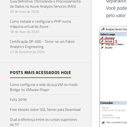
separador
Guia Definitivo: Otimizando o Processamento
de Dados no Azure Analysis Services (AAS)
Você pode 
20 de maio de 2026
pelo valor
Como instalar e configurar o PHP numa
máquina virtual do Azure
18 de maio de 2026
Certificação DP-600 - Torne-se um Fabric
Analytics Engineering
27 de fevereiro de 2026
POSTS MAIS ACESSADOS HOJE
Como configurar a rede da sua VM no modo
Bridge no VMware Player
Feliz 2016!
Free ebooks sobre SQL Server para Download
Qual a diferença entre os cursos superiores
da TI?