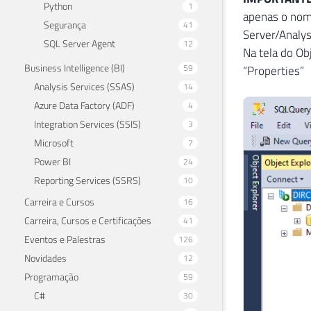
Python
1
apenas o nom
Segurança
41
Server/Analys
SQL Server Agent
12
Na tela do Ob
Business Intelligence (BI)
59
“Properties”
Analysis Services (SSAS)
14
Azure Data Factory (ADF)
4
Integration Services (SSIS)
3
Microsoft
7
Power BI
24
Reporting Services (SSRS)
10
Carreira e Cursos
16
Carreira, Cursos e Certificações
41
Eventos e Palestras
126
Novidades
12
Programação
59
C#
30