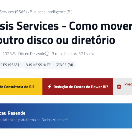
 Services (SSAS)
›
Business Intelligence (BI)
sis Services - Como mover
outro disco ou diretório
de 2023
Dirceu Resende
3 min de leitura
371 views
ICES (SSAS)
BUSINESS INTELLIGENCE (BI)
Prec
de Consultoria de BI?
Redução de Custos do Power BI?
rceu Resende
ecialista na plataforma de Dados Microsoft