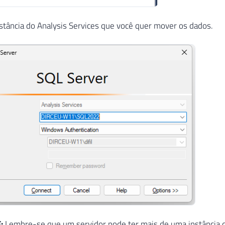
stância do Analysis Services que você quer mover os dados.
E:
Lembre-se que um servidor pode ter mais de uma instância d