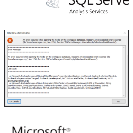
Como aprender SQL / Azure Analysis
Services (SAAS / AAS) sem pagar nada –
DE GRAÇA!
21 de setembro de 2021
5 min de leitura
Analysis Services - An error occurred while 
model on the workspace database. Reason: 
error occurred (file 'tmcachemanager.cpp', f