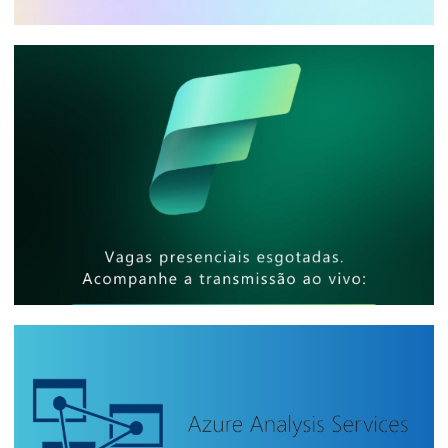
Posso utilizar o Visual Studio Community
na minha empresa para desenvolver
Integration Services, Analysis Services e
Reporting Services?
10 de janeiro de 2026
9 min de leitura
[Evento Presencial] - Microsoft Reactor
São Paulo - Como compartilhar
relatórios de bilhões de linhas com
milhares de pessoas e baixo custo
25 de abril de 2025
5 min de leitura