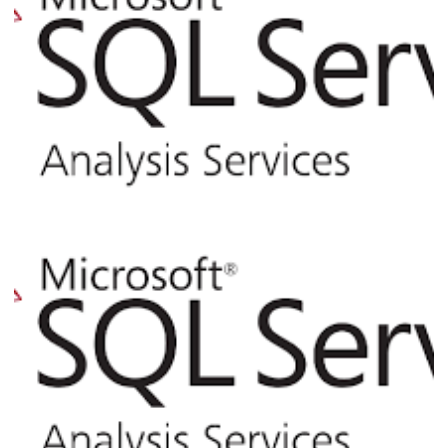
'TMCacheManager::CreateEmptyCollectionsFo
05 de novembro de 2020
3 min de leitura
Analysis Services - Como utilizar XLMA
ou Powershell para processar cubos e
dimensões via linha de comando (T-SQL)
ou Job do SQL Agent
06 de agosto de 2017
10 min de leitura