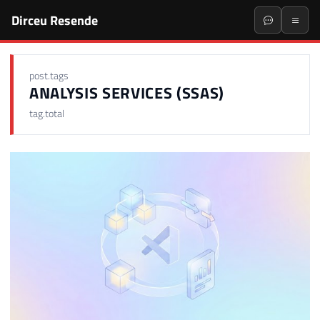
Dirceu Resende
post.tags
ANALYSIS SERVICES (SSAS)
tag.total