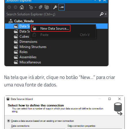
92
(
SELECT
TOP
1
 Codigo 
FROM
 dbo
.
Di
93
DATEADD
(
DAY
,
 dbo
.
fncRand
(
1885
)
,
94
        Preco 
AS
 Vl_Venda

95
FROM
96
        dbo
.
Dim_Produto

97
ORDER
BY
98
NEWID
(
)
99
100
101
SET
@Contador
+
=
1
102
Na tela que irá abrir, clique no botão “New…” para criar
103
uma nova fonte de dados.
104
END