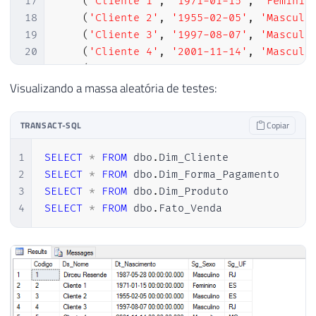
17
(
'Cliente 1'
,
'1971-01-15'
,
'Feminin
18
(
'Cliente 2'
,
'1955-02-05'
,
'Masculi
19
(
'Cliente 3'
,
'1997-08-07'
,
'Masculi
20
(
'Cliente 4'
,
'2001-11-14'
,
'Masculi
21
(
'Cliente 5'
,
'1985-12-13'
,
'Masculi
22
(
'Cliente 6'
,
'1982-09-22'
,
'Masculi
Visualizando a massa aleatória de testes:
23
24
TRANSACT-SQL
Copiar
25
26
IF
(
OBJECT_ID
(
'dbo.Dim_Forma_Pagamento'
)
1
SELECT
*
FROM
 dbo
.
27
CREATE
TABLE
 dbo
.
Dim_Forma_Pagamento 
(
2
SELECT
*
FROM
 dbo
.
28
    Codigo 
INT
IDENTITY
(
1
,
1
)
,
3
SELECT
*
FROM
 dbo
.
29
    Ds_Nome 
VARCHAR
(
100
)
4
SELECT
*
FROM
 dbo
.
Fato_Venda
30
)
31
32
INSERT
INTO
 dbo
.
33
VALUES
34
(
'Dinheiro'
)
,
35
(
'Cheque'
)
,