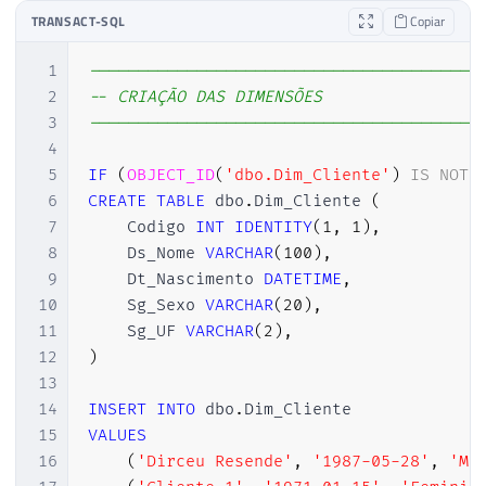
TRANSACT-SQL
Copiar
1
----------------------------------------
2
-- CRIAÇÃO DAS DIMENSÕES
3
----------------------------------------
4
5
IF
(
OBJECT_ID
(
'dbo.Dim_Cliente'
)
IS
NOT
6
CREATE
TABLE
 dbo
.
Dim_Cliente 
(
7
    Codigo 
INT
IDENTITY
(
1
,
1
)
,
8
    Ds_Nome 
VARCHAR
(
100
)
,
9
    Dt_Nascimento 
DATETIME
,
10
    Sg_Sexo 
VARCHAR
(
20
)
,
11
    Sg_UF 
VARCHAR
(
2
)
,
12
)
13
14
INSERT
INTO
 dbo
.
15
VALUES
16
(
'Dirceu Resende'
,
'1987-05-28'
,
'Ma