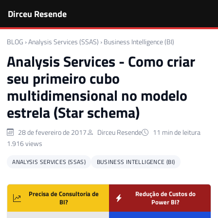
Dirceu Resende
BLOG
›
Analysis Services (SSAS)
›
Business Intelligence (BI)
Analysis Services - Como criar
seu primeiro cubo
multidimensional no modelo
estrela (Star schema)
28 de fevereiro de 2017
Dirceu Resende
11 min de leitura
1.916 views
ANALYSIS SERVICES (SSAS)
BUSINESS INTELLIGENCE (BI)
Precisa de Consultoria de
Redução de Custos do
BI?
Power BI?