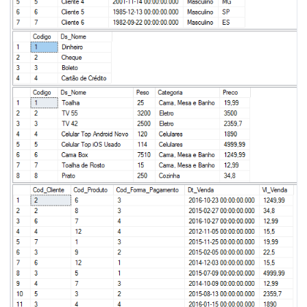
36
(
'Boleto'
)
,
37
(
'Cartão de Crédito'
)
38
39
40
41
IF
(
OBJECT_ID
(
'dbo.Dim_Produto'
)
IS
NOT
42
CREATE
TABLE
 dbo
.
Dim_Produto 
(
43
    Codigo 
INT
IDENTITY
(
1
,
1
)
,
44
    Ds_Nome 
VARCHAR
(
100
)
,
45
    Peso 
INT
,
46
    Categoria 
VARCHAR
(
50
)
,
47
    Preco 
FLOAT
48
)
49
50
INSERT
INTO
 dbo
.
51
VALUES
52
(
'Toalha'
,
25
,
'Cama, Mesa e Banho'
,
53
(
'TV 55'
,
3200
,
'Eletro'
,
3500
)
,
54
(
'TV 42'
,
2500
,
'Eletro'
,
2359.70
)
,