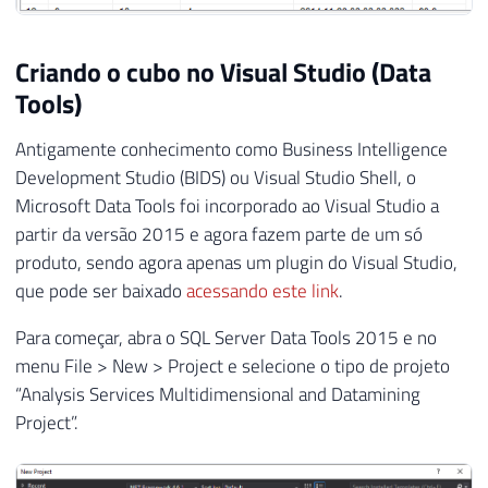
55
(
'Celular Top Android Novo'
,
120
,
'C
56
(
'Celular Top iOS Usado'
,
114
,
'Celu
Criando o cubo no Visual Studio (Data
57
(
'Cama Box'
,
7510
,
'Cama, Mesa e Ban
Tools)
58
(
'Toalha de Rosto'
,
15
,
'Cama, Mesa 
59
(
'Prato'
,
250
,
'Cozinha'
,
34.80
)
,
Antigamente conhecimento como Business Intelligence
60
(
'Talher'
,
25
,
'Cozinha'
,
22.50
)
,
Development Studio (BIDS) ou Visual Studio Shell, o
61
(
'Panela'
,
250
,
'Cozinha'
,
69.80
)
,
62
(
'Microondas'
,
1450
,
'Eletro'
,
369.9
Microsoft Data Tools foi incorporado ao Visual Studio a
63
(
'Encosto de Mesa'
,
35
,
'Cama, Mesa 
partir da versão 2015 e agora fazem parte de um só
64
produto, sendo agora apenas um plugin do Visual Studio,
65
que pode ser baixado
acessando este link
.
66
----------------------------------------
67
-- CRIAÇÃO DA FATO
Para começar, abra o SQL Server Data Tools 2015 e no
68
----------------------------------------
menu File > New > Project e selecione o tipo de projeto
69
“Analysis Services Multidimensional and Datamining
70
IF
(
OBJECT_ID
(
'dbo.Fato_Venda'
)
IS
NOT
N
Project”.
71
CREATE
TABLE
 dbo
.
Fato_Venda 
(
72
    Cod_Cliente 
INT
,