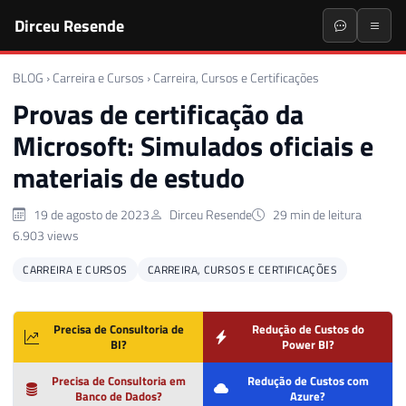
Dirceu Resende
BLOG
›
Carreira e Cursos
›
Carreira, Cursos e Certificações
Provas de certificação da
Microsoft: Simulados oficiais e
materiais de estudo
19 de agosto de 2023
Dirceu Resende
29 min de leitura
6.903 views
CARREIRA E CURSOS
CARREIRA, CURSOS E CERTIFICAÇÕES
Precisa de Consultoria de
Redução de Custos do
BI?
Power BI?
Precisa de Consultoria em
Redução de Custos com
Banco de Dados?
Azure?