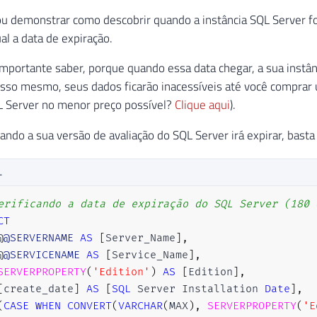
u demonstrar como descobrir quando a instância SQL Server foi in
al a data de expiração.
importante saber, porque quando essa data chegar, a sua instâ
so mesmo, seus dados ficarão inacessíveis até você comprar u
L Server no menor preço possível?
Clique aqui
).
ando a sua versão de avaliação do SQL Server irá expirar, basta
L
erificando a data de expiração do SQL Server (180 
CT
@
@SERVERNAME
AS
[
Server_Name
]
,
@
@SERVICENAME
AS
[
Service_Name
]
,
SERVERPROPERTY
(
'Edition'
)
AS
[
Edition
]
,
[
create_date
]
AS
[
SQL
 Server Installation 
Date
]
,
(
CASE
WHEN
CONVERT
(
VARCHAR
(
MAX
)
,
SERVERPROPERTY
(
'E