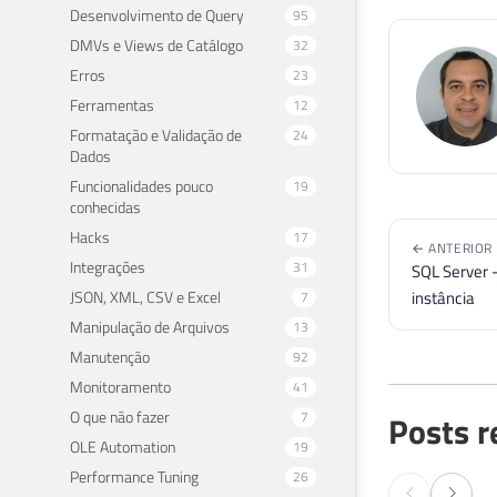
Desenvolvimento de Query
95
DMVs e Views de Catálogo
32
Erros
23
Ferramentas
12
Formatação e Validação de
24
Dados
Funcionalidades pouco
19
conhecidas
Hacks
17
← ANTERIOR
Integrações
31
SQL Server -
JSON, XML, CSV e Excel
instância
7
Manipulação de Arquivos
13
Manutenção
92
Monitoramento
41
O que não fazer
7
Posts r
OLE Automation
19
Performance Tuning
26