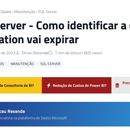
 Dados
›
Manutenção
›
SQL Server
erver - Como identificar a d
ation vai expirar
o de 2023
Dirceu Resende
1 min de leitura
1.805 views
OS
MANUTENÇÃO
SQL SERVER
Prec
de Consultoria de BI?
Redução de Custos do Power BI?
rceu Resende
ecialista na plataforma de Dados Microsoft