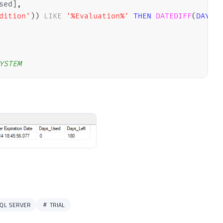
sed
]
,
dition'
)
)
LIKE
'%Evaluation%'
THEN
DATEDIFF
(
DAY
,
G
YSTEM
QL SERVER
TRIAL