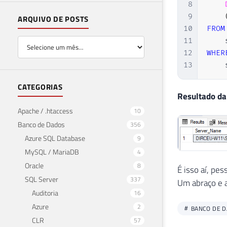
8
9
ARQUIVO DE POSTS
10
FROM
11
    
12
WHER
13
    
CATEGORIAS
Resultado da
Apache / .htaccess
10
Banco de Dados
356
Azure SQL Database
9
MySQL / MariaDB
4
Oracle
8
É isso aí, pes
SQL Server
337
Um abraço e a
Auditoria
16
Azure
2
BANCO DE 
CLR
57