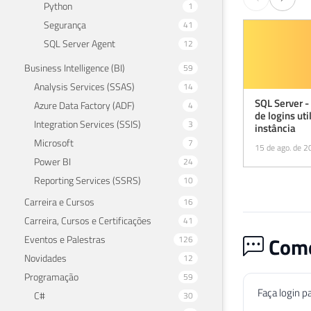
Python
1
Segurança
41
SQL Server Agent
12
Business Intelligence (BI)
59
Analysis Services (SSAS)
14
SQL Server -
Azure Data Factory (ADF)
4
de logins uti
Integration Services (SSIS)
3
instância
Microsoft
7
15 de ago. de 
Power BI
24
Reporting Services (SSRS)
10
Carreira e Cursos
16
Carreira, Cursos e Certificações
41
Come
Eventos e Palestras
126
Novidades
12
Programação
59
Faça login p
C#
30