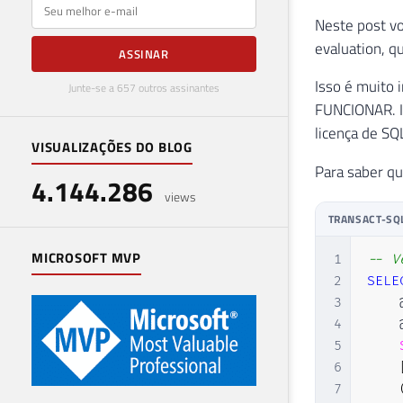
E-mail
Neste post vo
evaluation, qu
ASSINAR
Isso é muito 
Junte-se a 657 outros assinantes
FUNCIONAR. Is
licença de SQ
VISUALIZAÇÕES DO BLOG
Para saber qu
4.144.286
views
TRANSACT-SQ
MICROSOFT MVP
1
-- V
2
SELE
3
    
4
    
5
6
7