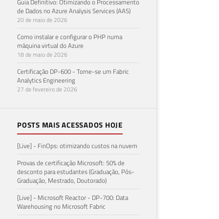
Guia Definitivo: Otimizando o Processamento
de Dados no Azure Analysis Services (AAS)
20 de maio de 2026
Como instalar e configurar o PHP numa
máquina virtual do Azure
18 de maio de 2026
Certificação DP-600 - Torne-se um Fabric
Analytics Engineering
27 de fevereiro de 2026
POSTS MAIS ACESSADOS HOJE
[Live] - FinOps: otimizando custos na nuvem
Provas de certificação Microsoft: 50% de
desconto para estudantes (Graduação, Pós-
Graduação, Mestrado, Doutorado)
[Live] - Microsoft Reactor - DP-700: Data
Warehousing no Microsoft Fabric