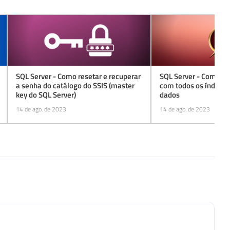
SQL Server - Como resetar e recuperar
SQL Server - Como ge
a senha do catálogo do SSIS (master
com todos os índices
key do SQL Server)
dados
14 de ago. de 2023
14 de ago. de 2023