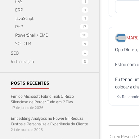
CSS
1
ERP
1
JavaScript
1
PHP
17
PowerShell / CMD
10
MARCE
SQL CLR
4
Opa DIrceu, 
SEO
4
Virtualização
5
Estou com u
Eu tenho um
POSTS RECENTES
colocar a ch
Fim do Microsoft Fabric Trial: O Risco
Responde
Silencioso de Perder Tudo em 7 Dias
17 de junho de 2026
Embedding Analytics no Power BI: Reduza
Custos e Personalize a Experiência do Cliente
21 de maio de 2026
Dirceu Resende ©