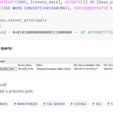
DATEDIFF
(
DAY
,
[
create_date
]
,
GETDATE
(
)
)
AS
[
Days_U
(
CASE
WHEN
CONVERT
(
VARCHAR
(
MAX
)
,
SERVERPROPERTY
(
'E
sys
.
E
sid 
=
0x010100000000000512000000
-- NT AUTHORITY\S
 query:
soal!
té o próximo post.
DADOS
MANUTENÇÃO
SQL SERVER
LICENÇA
SQL
S