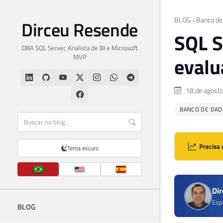
BLOG
›
Banco de
Dirceu Resende
SQL S
DBA SQL Server, Analista de BI e Microsoft
MVP
evalu
18 de agost
BANCO DE DAD
Precisa 
Tema escuro
Di
Esp
BLOG