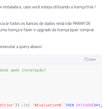
stalada e, caso você esteja utilizando a licença trial /
ncia (e todos os bancos de dados nela) irão PARAR DE
ma licença e fazer o upgrade da licença (quer comprar
 executar a query abaixo:
Copiar
dias após instalação)
dition'
)
)
LIKE
'%Evaluation%'
THEN
DATEADD
(
DAY
,
18