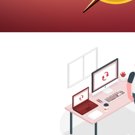
 Server - Como gerar um scrip
banco de dados
agosto de 2023
8 min de leitura