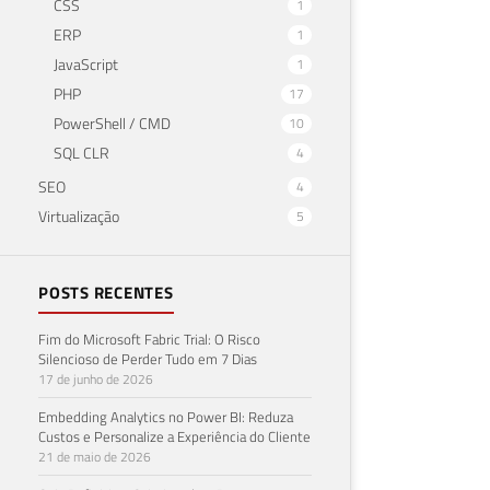
CSS
1
ERP
1
JavaScript
1
PHP
17
PowerShell / CMD
10
SQL
SQL CLR
4
SEO
4
bas
Virtualização
5
13 de 
POSTS RECENTES
Fim do Microsoft Fabric Trial: O Risco
Silencioso de Perder Tudo em 7 Dias
17 de junho de 2026
Embedding Analytics no Power BI: Reduza
Custos e Personalize a Experiência do Cliente
21 de maio de 2026