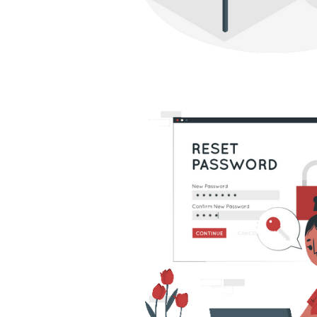
 Server - Como sincronizar d
es diferentes utilizando Trigg
agosto de 2022
4 min de leitura