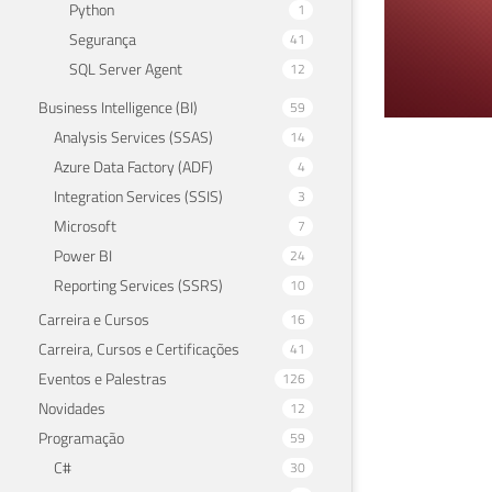
Python
1
Segurança
41
SQL Server Agent
12
Business Intelligence (BI)
59
Analysis Services (SSAS)
14
SQL
Azure Data Factory (ADF)
4
Integration Services (SSIS)
3
do 
Microsoft
7
Power BI
24
14 de 
Reporting Services (SSRS)
10
Carreira e Cursos
16
Carreira, Cursos e Certificações
41
Eventos e Palestras
126
Novidades
12
Programação
59
C#
30