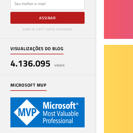
E-mail
ASSINAR
Junte-se a 657 outros assinantes
VISUALIZAÇÕES DO BLOG
SQL
4.136.095
eva
views
18 de 
MICROSOFT MVP