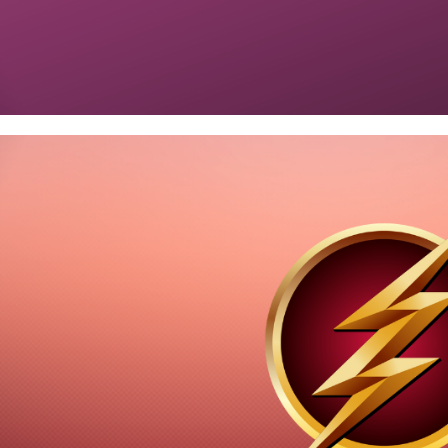
 Server - Como resetar e recu
álogo do SSIS (master key do 
agosto de 2023
2 min de leitura