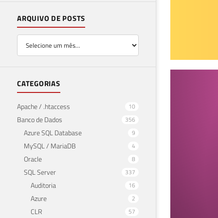
ARQUIVO DE POSTS
SQL
CATEGORIAS
os 
Apache / .htaccess
10
Banco de Dados
356
15 de 
Azure SQL Database
9
MySQL / MariaDB
4
Oracle
8
SQL Server
337
Auditoria
16
Azure
2
CLR
57