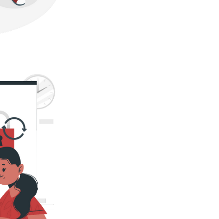
ados de uma tabela entre
er