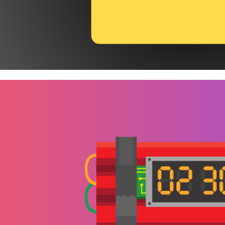
 Server - Como identificar e c
ices sem compressão de dado
agosto de 2023
8 min de leitura