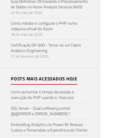
Guia Definitivo: Otimizando o Processamento
de Dados no Azure Analysis Services (AAS)
20 de maio de 2026
Como instalar e configurar o PHP numa
máquina virtual do Azure
18 de maio de 2026
SQL
Certificação DP-600 - Torne-se um Fabric
Analytics Engineering
tro
27 de fevereiro de 2026
21 de 
POSTS MAIS ACESSADOS HOJE
Como aumentar o tempo da sessão e
execução do PHP usando o .htaccess
SQL Server - Qual a diferença entre
@@ERROR e ERROR_NUMBER() ?
Embedding Analytics no Power BI: Reduza
Custos e Personalize a Experiência do Cliente