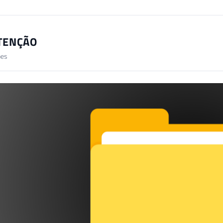
TENÇÃO
ões