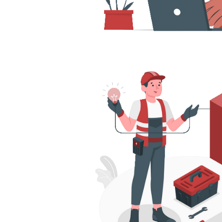
 Server - Como desbloquear u
car/resetar a senha
maio de 2022
2 min de leitura