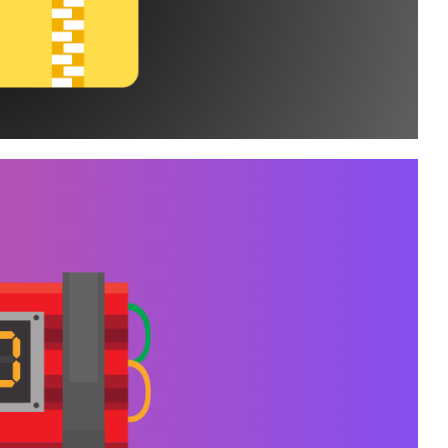
omprimir tabelas e
s