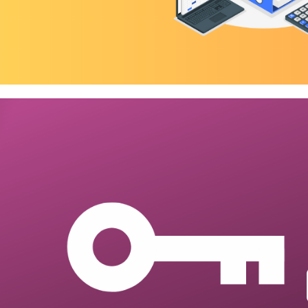
 Server - Como criar uma audit
logs da instância
agosto de 2023
4 min de leitura