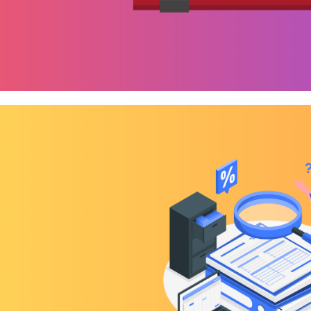
 Server - Como identificar a da
luation vai expirar
agosto de 2023
1 min de leitura