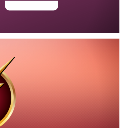
perar a senha do
SQL Server)