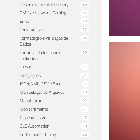
Desenvolvimento de Query
95
DMVs e Views de Catálogo
32
Erros
23
Ferramentas
12
Formatação e Validação de
24
Dados
SQL
Funcionalidades pouco
19
conhecidas
cat
Hacks
17
Integrações
31
14 de 
JSON, XML, CSV e Excel
7
Manipulação de Arquivos
13
Manutenção
92
Monitoramento
41
O que não fazer
7
OLE Automation
19
Performance Tuning
26