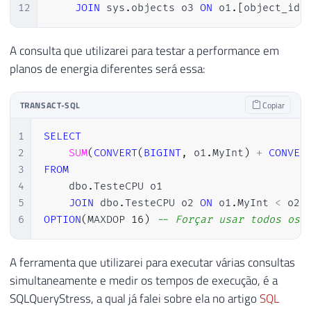
12
JOIN
 sys
.
objects o3 
ON
 o1
.
[
object_id
]
A consulta que utilizarei para testar a performance em
planos de energia diferentes será essa:
TRANSACT-SQL
Copiar
1
SELECT
2
SUM
(
CONVERT
(
BIGINT
,
 o1
.
MyInt
)
+
CONVER
3
FROM
4
    dbo
.
TesteCPU o1

5
JOIN
 dbo
.
TesteCPU o2 
ON
 o1
.
MyInt 
<
 o2
.
6
OPTION
(
MAXDOP 
16
)
-- Forçar usar todos os 
A ferramenta que utilizarei para executar várias consultas
simultaneamente e medir os tempos de execução, é a
SQLQueryStress, a qual já falei sobre ela no artigo
SQL