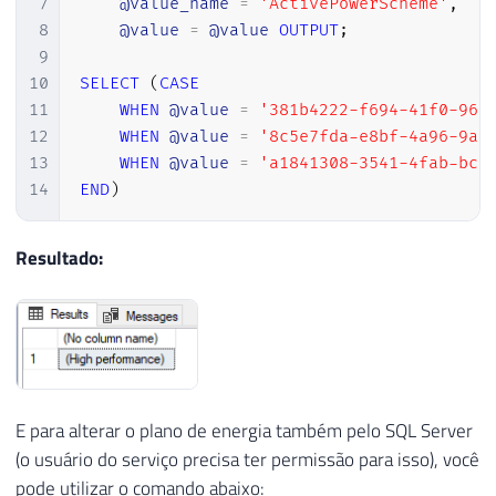
7
@value_name
=
'ActivePowerScheme'
,
8
@value
=
@value
OUTPUT
;
9
10
SELECT
(
CASE
11
WHEN
@value
=
'381b4222-f694-41f0-968
12
WHEN
@value
=
'8c5e7fda-e8bf-4a96-9a8
13
WHEN
@value
=
'a1841308-3541-4fab-bc8
14
END
)
Resultado:
E para alterar o plano de energia também pelo SQL Server
(o usuário do serviço precisa ter permissão para isso), você
pode utilizar o comando abaixo: