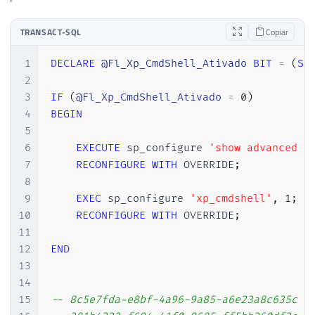
TRANSACT-SQL
Copiar
1
DECLARE
@Fl_Xp_CmdShell_Ativado
BIT
=
(
SE
2
3
IF
(
@Fl_Xp_CmdShell_Ativado
=
0
)
4
BEGIN
5
6
EXECUTE
 sp_configure 
'show advanced o
7
RECONFIGURE
WITH
 OVERRIDE
;
8
9
EXEC
 sp_configure 
'xp_cmdshell'
,
1
;
10
RECONFIGURE
WITH
 OVERRIDE
;
11
12
END
13
14
15
-- 8c5e7fda-e8bf-4a96-9a85-a6e23a8c635c (