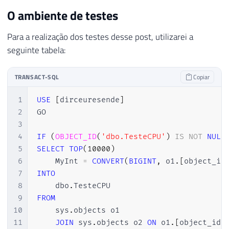
O ambiente de testes
Para a realização dos testes desse post, utilizarei a
seguinte tabela:
TRANSACT-SQL
Copiar
1
USE
[
dirceuresende
]
2
GO

3
4
IF
(
OBJECT_ID
(
'dbo.TesteCPU'
)
IS
NOT
NULL
5
SELECT
TOP
(
10000
)
6
    MyInt 
=
CONVERT
(
BIGINT
,
 o1
.
[
object_id
7
INTO
8
    dbo
.
9
FROM
10
    sys
.
objects o1

11
JOIN
 sys
.
objects o2 
ON
 o1
.
[
object_id
]