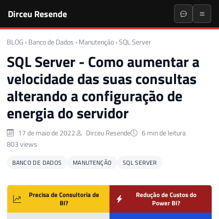
Dirceu Resende
BLOG
›
Banco de Dados
›
Manutenção
›
SQL Server
SQL Server - Como aumentar a
velocidade das suas consultas
alterando a configuração de
energia do servidor
17 de maio de 2022
Dirceu Resende
6 min de leitura
803 views
BANCO DE DADOS
MANUTENÇÃO
SQL SERVER
Precisa de Consultoria de
Redução de Custos do
BI?
Power BI?