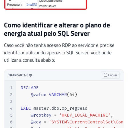
Como identificar e alterar o plano de
energia atual pelo SQL Server
Caso você não tenha acesso RDP ao servidor e precise
identificar utilizando apenas o SQL Server, você pode
utilizar a consulta abaixo:
TRANSACT-SQL
Copiar
1
DECLARE
2
@value
VARCHAR
(
64
)
3
4
EXEC
 master
.
dbo
.
xp_regread

5
@rootkey
=
'HKEY_LOCAL_MACHINE'
,
6
@key
=
'SYSTEM\CurrentControlSet\Cont