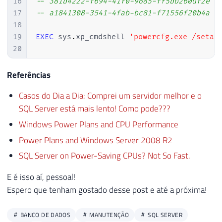
16
-- 381b4222-f694-41f0-9685-ff5bb260df2e (
17
-- a1841308-3541-4fab-bc81-f71556f20b4a (
18
19
EXEC
 sys
.
xp_cmdshell 
'powercfg.exe /setac
20
21
22
IF
(
@Fl_Xp_CmdShell_Ativado
=
0
)
Referências
23
BEGIN
Casos do Dia a Dia: Comprei um servidor melhor e o
24
SQL Server está mais lento! Como pode???
25
EXEC
 sp_configure 
'xp_cmdshell'
,
0
;
26
RECONFIGURE
WITH
 OVERRIDE
;
Windows Power Plans and CPU Performance
27
Power Plans and Windows Server 2008 R2
28
EXECUTE
 sp_configure 
'show advanced o
SQL Server on Power-Saving CPUs? Not So Fast.
29
RECONFIGURE
WITH
 OVERRIDE
;
30
E é isso aí, pessoal!
31
END
Espero que tenham gostado desse post e até a próxima!
BANCO DE DADOS
MANUTENÇÃO
SQL SERVER