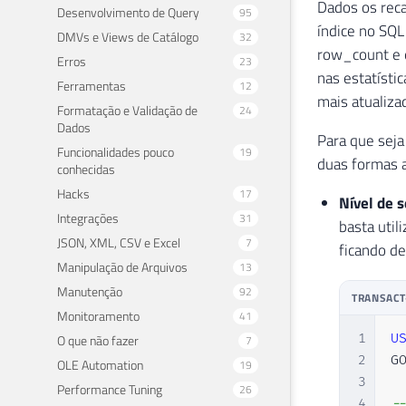
Dados os rec
Desenvolvimento de Query
95
índice no SQ
DMVs e Views de Catálogo
32
row_count e 
Erros
23
nas estatísti
Ferramentas
12
mais atualiza
Formatação e Validação de
24
Dados
Para que seja
Funcionalidades pouco
19
duas formas a
conhecidas
Hacks
17
Nível de 
Integrações
31
basta uti
JSON, XML, CSV e Excel
7
ficando de
Manipulação de Arquivos
13
Manutenção
92
TRANSACT
Monitoramento
41
1
U
O que não fazer
7
2
GO
OLE Automation
19
3
Performance Tuning
26
4
-