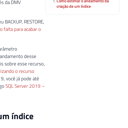
Como estimar o andamento da
vés da DMV
criação de um índice
 seu BACKUP, RESTORE,
falta para acabar o
parâmetro
 andamento desse
s sobre esse recurso,
lizando o recurso
9, você já pode até
igo
SQL Server 2019 –
um índice