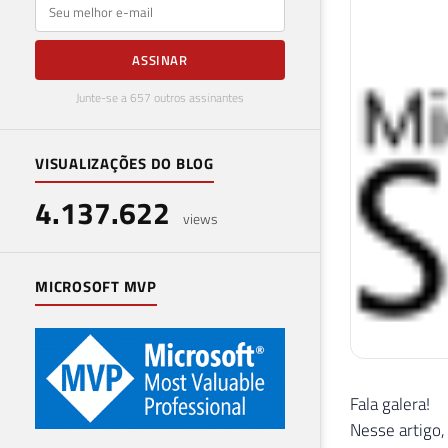
E-mail
ASSINAR
Junte-se a 657 outros assinantes
VISUALIZAÇÕES DO BLOG
4.137.622
views
MICROSOFT MVP
Fala galera!
Nesse artigo,