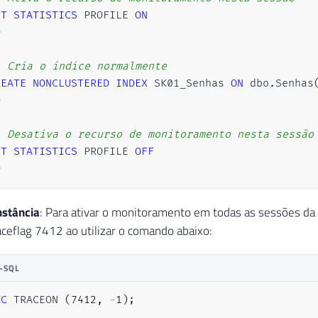
ET
STATISTICS
 PROFILE 
ON


- Cria o índice normalmente
REATE
NONCLUSTERED
INDEX
 SK01_Senhas 
ON
 dbo
.
Senhas


- Desativa o recurso de monitoramento nesta sessão
ET
STATISTICS
 PROFILE 
OFF
O
nstância
: Para ativar o monitoramento em todas as sessões da 
raceflag 7412 ao utilizar o comando abaixo:
-SQL
CC
 TRACEON 
(
7412
,
-
1
)
;