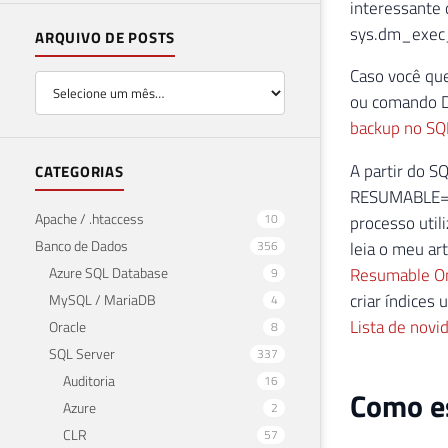
interessante 
sys.dm_exec_q
ARQUIVO DE POSTS
Caso você qu
ou comando D
backup no SQ
A partir do S
CATEGORIAS
RESUMABLE=ON
Apache / .htaccess
10
processo uti
Banco de Dados
356
leia o meu ar
Azure SQL Database
Resumable On
9
criar índices
MySQL / MariaDB
4
Lista de novi
Oracle
8
SQL Server
337
Auditoria
16
Como es
Azure
2
CLR
57