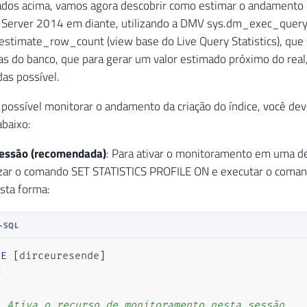
ados acima, vamos agora descobrir como estimar o andamento 
L Server 2014 em diante, utilizando a DMV sys.dm_exec_query_
estimate_row_count (view base do Live Query Statistics), que
cas do banco, que para gerar um valor estimado próximo do rea
das possível.
 possível monitorar o andamento da criação do índice, você dev
baixo:
sessão (recomendada)
: Para ativar o monitoramento em uma d
lizar o comando SET STATISTICS PROFILE ON e executar o coma
sta forma:
-SQL
SE
[
dirceuresende
]


- Ativa o recurso de monitoramento nesta sessão