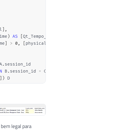
l
]
,
ime
)
AS
[
Qt_Tempo_Decorrido_MS
]
,
me
]
>
0
,
[
physical_operator_name
]
,
 N
'<Transition>'
A
.
session_id

N
 B
.
session_id 
=
 C
.
session_id

]
)
 D

 bem legal para