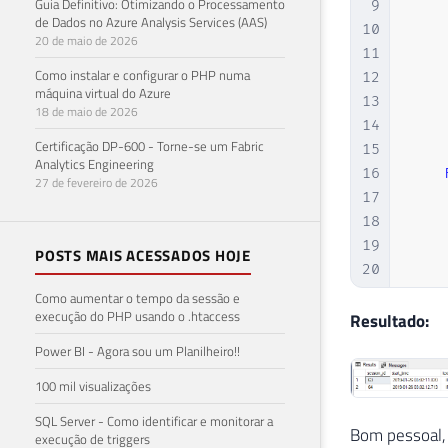
Guia Definitivo: Otimizando o Processamento
9
    
de Dados no Azure Analysis Services (AAS)
10
    
20 de maio de 2026
11
Como instalar e configurar o PHP numa
12
máquina virtual do Azure
13
18 de maio de 2026
14
Certificação DP-600 - Torne-se um Fabric
15
Analytics Engineering
16
27 de fevereiro de 2026
17
    
18
19
POSTS MAIS ACESSADOS HOJE
20
21
Como aumentar o tempo da sessão e
execução do PHP usando o .htaccess
22
    
Resultado:
23
Power BI - Agora sou um Planilheiro!!
24
    
100 mil visualizações
25
    
26
    
SQL Server - Como identificar e monitorar a
Bom pessoal,
27
    
execução de triggers