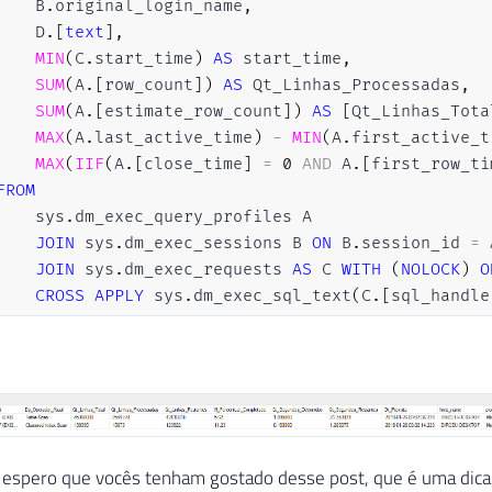
    B
.
original_login_name
,
    D
.
[
text
]
,
MIN
(
C
.
start_time
)
AS
 start_time
,
SUM
(
A
.
[
row_count
]
)
AS
 Qt_Linhas_Processadas
,
SUM
(
A
.
[
estimate_row_count
]
)
AS
[
Qt_Linhas_Tota
MAX
(
A
.
last_active_time
)
-
MIN
(
A
.
first_active_t
MAX
(
IIF
(
A
.
[
close_time
]
=
0
AND
 A
.
[
first_row_ti
FROM
    sys
.
dm_exec_query_profiles A

JOIN
 sys
.
dm_exec_sessions B 
ON
 B
.
session_id 
=
 
JOIN
 sys
.
dm_exec_requests 
AS
 C 
WITH
(
NOLOCK
)
O
CROSS
APPLY
 sys
.
dm_exec_sql_text
(
C
.
[
sql_handle
WHERE
    C
.
command 
=
'CREATE INDEX'
GROUP
BY
    B
.
session_id
,
    B
.
login_time
,
    B
.
[
host_name
]
,
 espero que vocês tenham gostado desse post, que é uma dica
    B
.
[
program_name
]
,