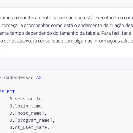
ivamos o monitoramento na sessão que está executando o co
 começar a acompanhar como está o andamento da criação dess
nte tempo dependendo do tamanho da tabela. Para facilitar a 
r o script abaixo, já consolidado com algumas informações adic
:
L
H
 dadosSessao 
AS
SELECT
    B
.
session_id
,
    B
.
login_time
,
    B
.
[
host_name
]
,
    B
.
[
program_name
]
,
    B
.
nt_user_name
,