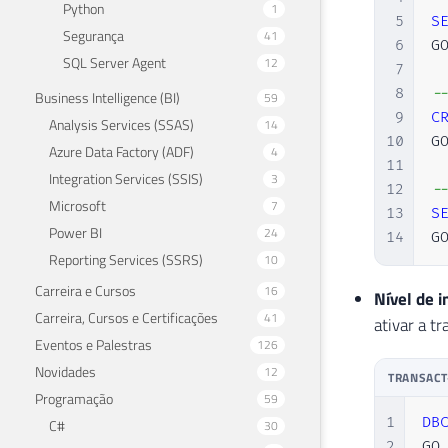
Python
1
5
S
Segurança
41
6
GO
SQL Server Agent
12
7
8
-
Business Intelligence (BI)
59
9
C
Analysis Services (SSAS)
14
10
GO
Azure Data Factory (ADF)
4
11
Integration Services (SSIS)
3
12
-
Microsoft
7
13
S
Power BI
24
14
G
Reporting Services (SSRS)
10
Carreira e Cursos
16
Nível de i
Carreira, Cursos e Certificações
41
ativar a t
Eventos e Palestras
126
Novidades
12
TRANSACT
Programação
59
1
DB
C#
30
2
GO