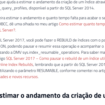
que ajuda a estimar o andamento da criação de um índice atra
uery_profiles, disponível a partir do SQL Server 2014.
eira estimar o andamento e quanto tempo falta para acabar o
BCC, dê uma olhada no meu artigo
Como estimar quanto tempo 
L Server?
.
QL Server 2017, você pode fazer o REBUILD de índices com o 
, podendo pausar e resumir essa operação e acompanhar o
lizando a DMV sys.index_resumable_operations. Para saber mai
tigo
SQL Server 2017 – Como pausar o rebuild de um índice uti
line Index Rebuilds
, lembrando que a partir do SQL Server 201
 utilizando o parâmetro RESUMABLE, conforme comentei no art
dades e novos recursos
.
timar o andamento da criação de 