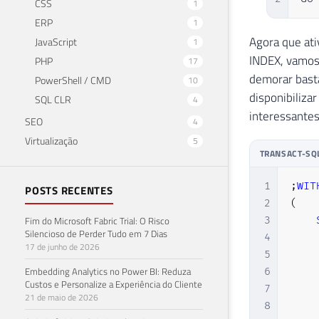
CSS
1
ERP
1
Agora que at
JavaScript
1
INDEX, vamos
PHP
17
demorar basta
PowerShell / CMD
10
disponibiliza
SQL CLR
4
interessantes
SEO
4
Virtualização
5
TRANSACT-SQ
1
;
WIT
POSTS RECENTES
2
(
Fim do Microsoft Fabric Trial: O Risco
3
Silencioso de Perder Tudo em 7 Dias
4
    
17 de junho de 2026
5
    
Embedding Analytics no Power BI: Reduza
6
    
Custos e Personalize a Experiência do Cliente
7
    
21 de maio de 2026
8
    