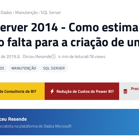
 Dados
›
Manutenção
›
SQL Server
erver 2014 - Como estima
 falta para a criação de u
o de 2019
Dirceu Resende
4 min de leitura
678 views
OS
MANUTENÇÃO
SQL SERVER
Prec
de Consultoria de BI?
Redução de Custos do Power BI?
rceu Resende
ecialista na plataforma de Dados Microsoft