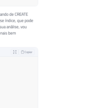
mando de CREATE
e índice, que pode
sua análise, vou
ionais bem
Copiar