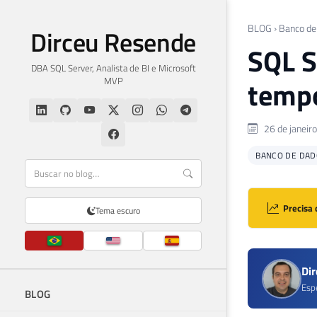
BLOG
›
Banco de
Dirceu Resende
SQL S
DBA SQL Server, Analista de BI e Microsoft
MVP
tempo
26 de janeir
BANCO DE DAD
Precisa 
Tema escuro
Di
Esp
BLOG