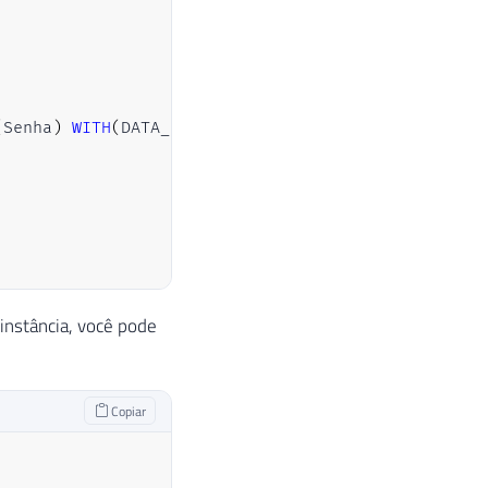
(
Senha
)
WITH
(
DATA_COMPRESSION
=
PAGE
)
instância, você pode
Copiar