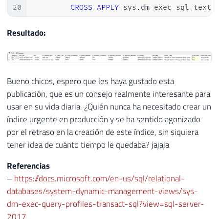
20
CROSS
APPLY
 sys
.
dm_exec_sql_text
(
21
WHERE
22
        C
.
command 
=
'CREATE INDEX'
Resultado:
23
GROUP
BY
24
        B
.
session_id
,
25
        B
.
login_time
,
26
        B
.
[
host_name
]
,
Bueno chicos, espero que les haya gustado esta
27
        B
.
[
program_name
]
,
publicación, que es un consejo realmente interesante para
28
        B
.
nt_user_name
,
usar en su vida diaria. ¿Quién nunca ha necesitado crear un
29
        B
.
original_login_name
,
índice urgente en producción y se ha sentido agonizado
30
        D
.
[
text
]
por el retraso en la creación de este índice, sin siquiera
31
)
,
tener idea de cuánto tiempo le quedaba? jajaja
32
contabilizacao 
AS
33
(
Referencias
34
SELECT
–
https://docs.microsoft.com/en-us/sql/relational-
35
*
,
databases/system-dynamic-management-views/sys-
36
(
[
Qt_Linhas_Total
]
-
 Qt_Linhas_
dm-exec-query-profiles-transact-sql?view=sql-server-
37
(
[
Qt_Tempo_Decorrido_MS
]
/
1000
2017
38
FROM