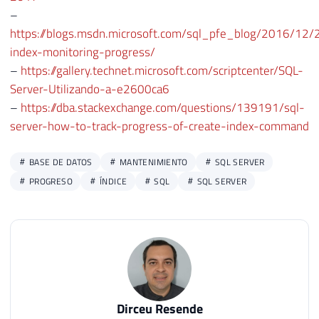
–
39
https://blogs.msdn.microsoft.com/sql_pfe_blog/2016/12/
40
)
index-monitoring-progress/
41
SELECT
–
https://gallery.technet.microsoft.com/scriptcenter/SQL-
42
    session_id
,
43
    start_time
,
Server-Utilizando-a-e2600ca6
44
[
text
]
,
–
https://dba.stackexchange.com/questions/139191/sql-
45
[
Ds_Operador_Atual
]
,
server-how-to-track-progress-of-create-index-command
46
[
Qt_Linhas_Total
]
,
47
    Qt_Linhas_Processadas
,
BASE DE DATOS
MANTENIMIENTO
SQL SERVER
48
[
Qt_Linhas_Restantes
]
,
PROGRESO
ÍNDICE
SQL
SQL SERVER
49
CONVERT
(
DECIMAL
(
5
,
2
)
,
(
(
 Qt_Linhas_P
50
[
Qt_Segundos_Decorridos
]
,
51
(
(
[
Qt_Segundos_Decorridos
]
/
 Qt_Linh
52
DATEADD
(
SECOND
,
(
(
[
Qt_Segundos_Decor
53
[
host_name
]
,
54
[
program_name
]
,
55
    nt_user_name
,
Dirceu Resende
56