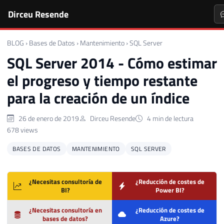
Dirceu Resende
BLOG
›
Bases de Datos
›
Mantenimiento
›
SQL Server
SQL Server 2014 - Cómo estimar
el progreso y tiempo restante
para la creación de un índice
26 de enero de 2019
Dirceu Resende
4 min de lectura
678 views
BASES DE DATOS
MANTENIMIENTO
SQL SERVER
¿Necesitas consultoría de
¿Reducción de costes de
BI?
Power BI?
¿Necesitas consultoría en
¿Reducción de costes de
bases de datos?
Azure?