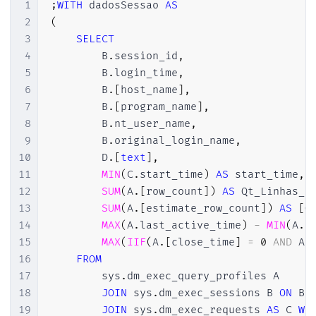
1
;
WITH
 dadosSessao 
AS
2
(
3
SELECT
4
        B
.
session_id
,
5
        B
.
login_time
,
6
        B
.
[
host_name
]
,
7
        B
.
[
program_name
]
,
8
        B
.
nt_user_name
,
9
        B
.
original_login_name
,
10
        D
.
[
text
]
,
11
MIN
(
C
.
start_time
)
AS
 start_time
,
12
SUM
(
A
.
[
row_count
]
)
AS
 Qt_Linhas_P
13
SUM
(
A
.
[
estimate_row_count
]
)
AS
[
Q
14
MAX
(
A
.
last_active_time
)
-
MIN
(
A
.
f
15
MAX
(
IIF
(
A
.
[
close_time
]
=
0
AND
 A
.
16
FROM
17
        sys
.
dm_exec_query_profiles A

18
JOIN
 sys
.
dm_exec_sessions B 
ON
 B
.
19
JOIN
 sys
.
dm_exec_requests 
AS
 C 
WI