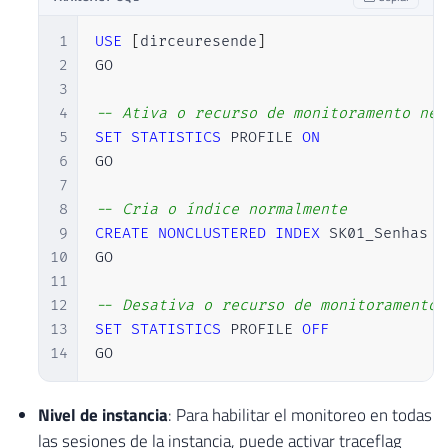
1
USE
[
dirceuresende
]
2
GO

3
4
-- Ativa o recurso de monitoramento nes
5
SET
STATISTICS
 PROFILE 
ON
6
GO

7
8
-- Cria o índice normalmente
9
CREATE
NONCLUSTERED
INDEX
 SK01_Senhas 
O
10
GO

11
12
-- Desativa o recurso de monitoramento 
13
SET
STATISTICS
 PROFILE 
OFF
14
GO
Nivel de instancia
: Para habilitar el monitoreo en todas
las sesiones de la instancia, puede activar traceflag