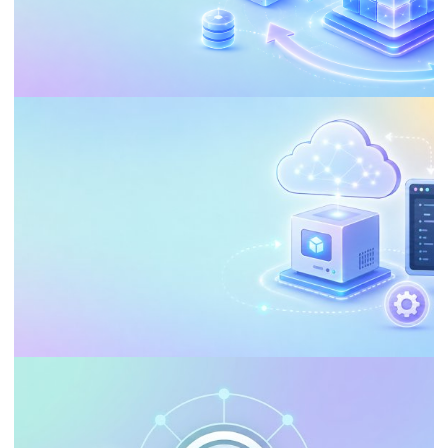
PERFORMANCE TUNING
ANALYSIS SERVICES (SSAS)
Guía Definitiva: Optimizando el
Procesamiento de Datos en Azure
Analysis Services (AAS)
20 de mayo de 2026
65 min de lectura
APACHE / .HTACCESS
Cómo instalar y configurar PHP en una
máquina virtual de Azure