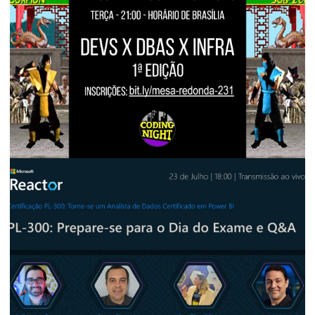
[Live] - Canal dotNet - Consejos de Bases
de Datos para Desarrolladores:
Novedades de SQL Server 2025 | 11a
edición
3 de septiembre de 2025
3 min de lectura
EVENTOS E PALESTRAS
[Live] - Canal Coding Night - Mesa
Redonda #231: Devs vs DBAs vs Infra:
datos, containers, DevOps y mucho más!
- 1ª edición
13 de agosto de 2025
4 min de lectura