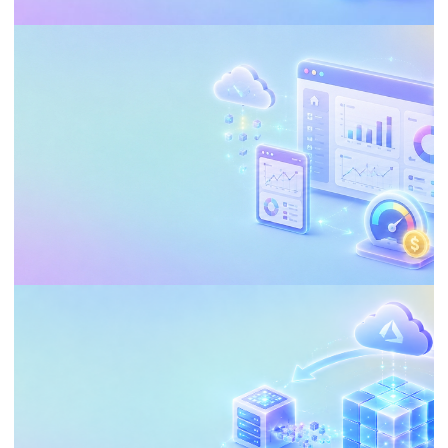
POWER BI
Fin de la prueba de Microsoft Fabric: El
riesgo silencioso de perderlo todo en 7
días
17 de junio de 2026
5 min de lectura
BUSINESS INTELLIGENCE (BI)
POWER BI
Embedding Analytics en Power BI:
Reduzca Costos y Personalice la
Experiencia del Cliente
21 de mayo de 2026
35 min de lectura