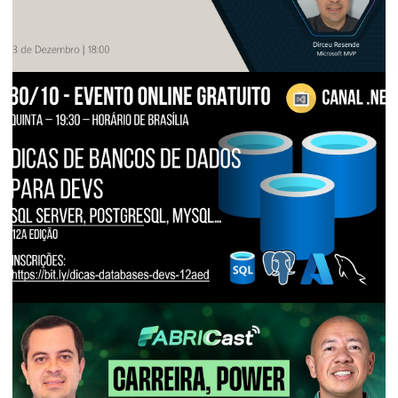
BUSINESS INTELLIGENCE (BI)
[Live] - Microsoft Reactor - Fabric Data
Days: Prepárate para el día del examen
de certificación
3 de noviembre de 2025
8 min de lectura
EVENTOS E PALESTRAS
[Live] - Canal dotNET - Consejos de
Bases de Datos para Desarrolladores |
12ª edición