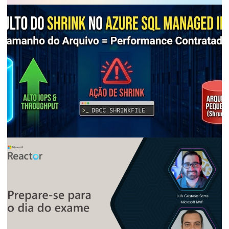
AZURE SQL DATABASE
BANCO DE DADOS
Azure SQL Database Firewall - Cómo
configurar reglas a nivel de servidor y
base de datos
28 de diciembre de 2025
5 min de lectura
AZURE SQL DATABASE
BANCO DE DADOS
Azure SQL Managed Instance - Cuidado!
Por que el Shrink puede arruinar tu
rendimiento
28 de diciembre de 2025
5 min de lectura