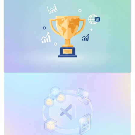
CARREIRA, CURSOS E CERTIFICAÇÕES
Voucher de descuento del 100% para los
exámenes DP-700 y DP-600. ¡Haz los
exámenes de certificación de Fabric
gratis!
21 de enero de 2026
1 min de lectura
EVENTOS E PALESTRAS
¡Comenzó el campeonato MUNDIAL de
Dataviz en Power BI!
17 de enero de 2026
3 min de lectura