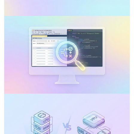
ANALYSIS SERVICES (SSAS)
BUSINESS INTELLIGENCE (BI)
¿Puedo usar Visual Studio Community en
mi empresa para desarrollar Integration
Services, Analysis Services y Reporting
Services?
10 de enero de 2026
9 min de lectura
BANCO DE DADOS
INTEGRATION SERVICES (SSIS)
SQL Server - Cómo consultar el historial
de ejecución de jobs del SQL Server
Integration Services Catalog (SSISDB)
3 de enero de 2026
6 min de lectura