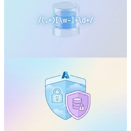
Cuándo y cómo implementar rastreo de
datos ligero
31 de diciembre de 2025
15 min de lectura
AZURE SQL DATABASE
BANCO DE DADOS
SQL Server 2025 - Finalmente tenemos
expresión regular (regex) nativa
30 de diciembre de 2025
29 min de lectura