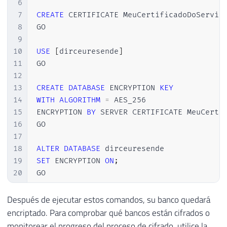
6
7
CREATE
 CERTIFICATE MeuCertificadoDoServid
8
GO

9
10
USE
[
dirceuresende
]
11
GO

12
13
CREATE
DATABASE
 ENCRYPTION 
KEY
14
WITH
ALGORITHM
=
 AES_256  

15
ENCRYPTION 
BY
 SERVER CERTIFICATE MeuCerti
16
GO

17
18
ALTER
DATABASE
19
SET
 ENCRYPTION 
ON
;
20
GO
Después de ejecutar estos comandos, su banco quedará
encriptado. Para comprobar qué bancos están cifrados o
monitorear el progreso del proceso de cifrado, utilice la