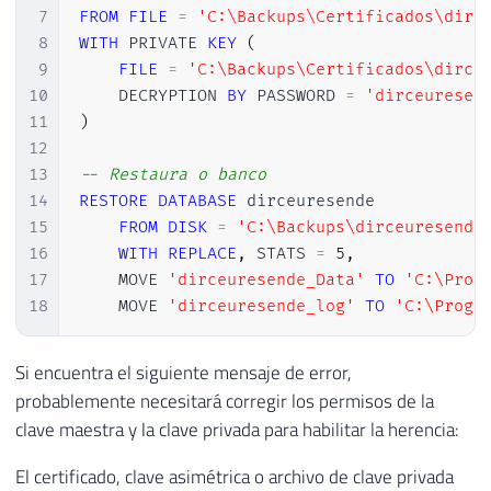
7
FROM
FILE
=
'C:\Backups\Certificados\dirc
8
WITH
 PRIVATE 
KEY
(
9
FILE
=
'C:\Backups\Certificados\dirce
10
    DECRYPTION 
BY
 PASSWORD 
=
'dirceuresen
11
)
12
13
-- Restaura o banco
14
RESTORE
DATABASE
 dirceuresende   

15
FROM
DISK
=
'C:\Backups\dirceuresende
16
WITH
REPLACE
,
 STATS 
=
5
,
17
    MOVE 
'dirceuresende_Data'
TO
'C:\Prog
18
    MOVE 
'dirceuresende_log'
TO
'C:\Progr
Si encuentra el siguiente mensaje de error,
probablemente necesitará corregir los permisos de la
clave maestra y la clave privada para habilitar la herencia:
El certificado, clave asimétrica o archivo de clave privada