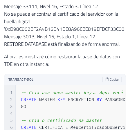
Mensaje 33111, Nivel 16, Estado 3, Línea 12
No se puede encontrar el certificado del servidor con la
huella digital
'0xD98C862BF2A4B16D41DC8A96CBE819EFDCF33C00'.
Mensaje 3013, Nivel 16, Estado 1, Línea 12
RESTORE DATABASE está finalizando de forma anormal.
Ahora les mostraré cómo restaurar la base de datos con
TDE en otra instancia:
TRANSACT-SQL
Copiar
1
-- Cria uma nova master key.. Aqui você p
2
CREATE
 MASTER 
KEY
 ENCRYPTION 
BY
 PASSWORD 
3
GO  

4
5
-- Cria o certificado na master
6
CREATE