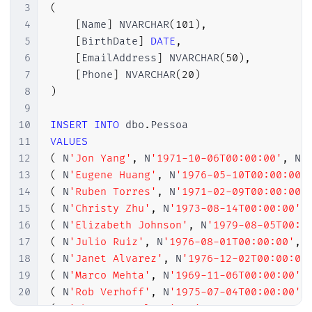
3
(
4
[
Name
]
 NVARCHAR
(
101
)
,
5
[
BirthDate
]
DATE
,
6
[
EmailAddress
]
 NVARCHAR
(
50
)
,
7
[
Phone
]
 NVARCHAR
(
20
)
8
)
9
10
INSERT
INTO
 dbo
.
11
VALUES
12
(
 N
'Jon Yang'
,
 N
'1971-10-06T00:00:00'
,
 N
'
13
(
 N
'Eugene Huang'
,
 N
'1976-05-10T00:00:00'
14
(
 N
'Ruben Torres'
,
 N
'1971-02-09T00:00:00'
15
(
 N
'Christy Zhu'
,
 N
'1973-08-14T00:00:00'
,
16
(
 N
'Elizabeth Johnson'
,
 N
'1979-08-05T00:0
17
(
 N
'Julio Ruiz'
,
 N
'1976-08-01T00:00:00'
,
 
18
(
 N
'Janet Alvarez'
,
 N
'1976-12-02T00:00:00
19
(
 N
'Marco Mehta'
,
 N
'1969-11-06T00:00:00'
,
20
(
 N
'Rob Verhoff'
,
 N
'1975-07-04T00:00:00'
,
21
(
 N
'Shannon Carlson'
,
 N
'1969-09-29T00:00: