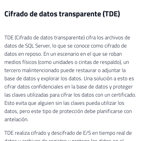
22
(
 N
'Jacquelyn Suarez'
,
 N
'1969-08-05T00:00
Cifrado de datos transparente (TDE)
23
(
 N
'Curtis Lu'
,
 N
'1969-05-03T00:00:00'
,
 N
24
(
 N
'Lauren Walker'
,
 N
'1979-01-14T00:00:00
25
(
 N
'Ian Jenkins'
,
 N
'1979-08-03T00:00:00'
,
TDE (Cifrado de datos transparente) cifra los archivos de
26
(
 N
'Sydney Bennett'
,
 N
'1973-11-06T00:00:0
27
(
 N
'Chloe Young'
,
 N
'1984-08-26T00:00:00'
,
datos de SQL Server, lo que se conoce como cifrado de
28
(
 N
'Wyatt Hill'
,
 N
'1984-10-25T00:00:00'
,
 
datos en reposo. En un escenario en el que se roban
29
(
 N
'Shannon Wang'
,
 N
'1949-12-24T00:00:00'
medios físicos (como unidades o cintas de respaldo), un
30
(
 N
'Clarence Rai'
,
 N
'1955-10-06T00:00:00'
tercero malintencionado puede restaurar o adjuntar la
31
(
 N
'Luke Lal'
,
 N
'1983-09-04T00:00:00'
,
 N
'
base de datos y explorar los datos. Una solución a esto es
cifrar datos confidenciales en la base de datos y proteger
las claves utilizadas para cifrar los datos con un certificado.
Esto evita que alguien sin las claves pueda utilizar los
datos, pero este tipo de protección debe planificarse con
antelación.
TDE realiza cifrado y descifrado de E/S en tiempo real de
datos y archivos de registro y protege los datos en el