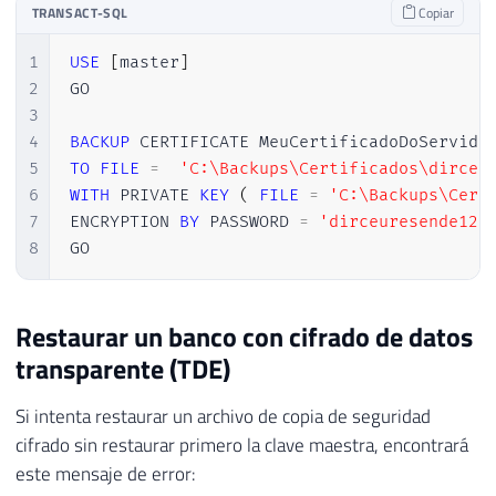
TRANSACT-SQL
Copiar
1
USE
[
master
]
2
GO

3
4
BACKUP
5
TO
FILE
=
'C:\Backups\Certificados\dirceu
6
WITH
 PRIVATE 
KEY
(
FILE
=
'C:\Backups\Cert
7
ENCRYPTION 
BY
 PASSWORD 
=
'dirceuresende123
8
GO
Restaurar un banco con cifrado de datos
transparente (TDE)
Si intenta restaurar un archivo de copia de seguridad
cifrado sin restaurar primero la clave maestra, encontrará
este mensaje de error: