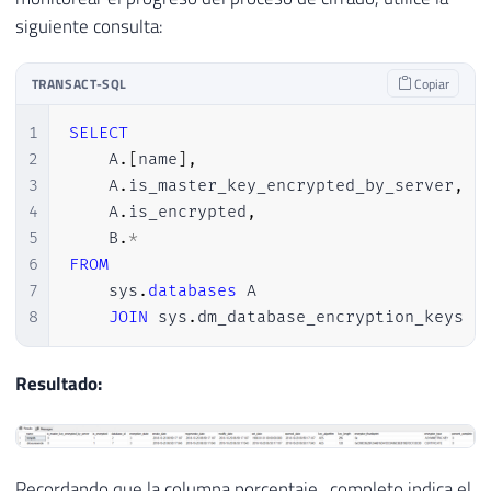
siguiente consulta:
TRANSACT-SQL
Copiar
1
SELECT
2
    A
.
[
name
]
,
3
    A
.
is_master_key_encrypted_by_server
,
4
    A
.
is_encrypted
,
5
    B
.
*
6
FROM
7
    sys
.
databases
 A

8
JOIN
 sys
.
dm_database_encryption_keys B
Resultado:
Recordando que la columna porcentaje_completo indica el