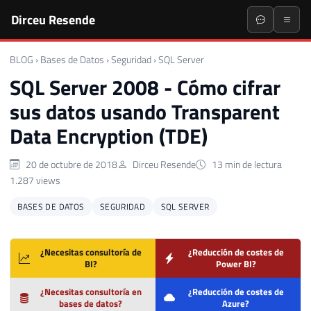
Dirceu Resende
BLOG
›
Bases de Datos
›
Seguridad
›
SQL Server
SQL Server 2008 - Cómo cifrar
sus datos usando Transparent
Data Encryption (TDE)
20 de octubre de 2018
Dirceu Resende
13 min de lectura
1.287 views
BASES DE DATOS
SEGURIDAD
SQL SERVER
¿Necesitas consultoría de
¿Reducción de costes de
BI?
Power BI?
¿Necesitas consultoría en
¿Reducción de costes de
bases de datos?
Azure?