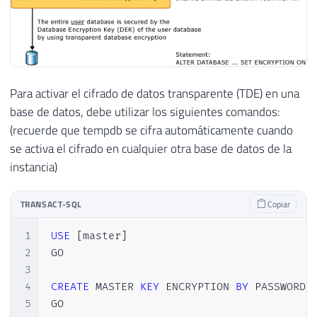
Para activar el cifrado de datos transparente (TDE) en una
base de datos, debe utilizar los siguientes comandos:
(recuerde que tempdb se cifra automáticamente cuando
se activa el cifrado en cualquier otra base de datos de la
instancia)
TRANSACT-SQL
Copiar
1
USE
[
master
]
2
GO

3
4
CREATE
 MASTER 
KEY
 ENCRYPTION 
BY
 PASSWORD 
5
GO
