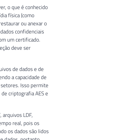
3@adventure-works.com'
,
 N
'431-555-0156'
)
,
ver, o que é conhecido
venture-works.com'
,
 N
'208-555-0142'
)
,
dia física (como
enture-works.com'
,
 N
'135-555-0171'
)
,
restaurar ou anexar o
adventure-works.com'
,
 N
'1 (11) 500 555-0195'
)
,
 dados confidenciais
2@adventure-works.com'
,
 N
'1 (11) 500 555-0137'
)
,
ure-works.com'
,
 N
'262-555-0112'
)
om um certificado.
eção deve ser
quivos de dados e de
cendo a capacidade de
 setores. Isso permite
de criptografia AES e
 arquivos LDF,
empo real, pois os
ndo os dados são lidos
de dados, portanto,