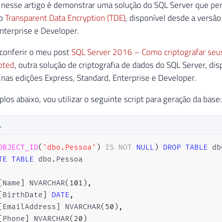
 nesse artigo é demonstrar uma solução do SQL Server que per
 o
Transparent Data Encryption (TDE)
, disponível desde a versã
nterprise e Developer.
 conferir o meu post
SQL Server 2016 – Como criptografar seus
pted
, outra solução de criptografia de dados do SQL Server, di
nas edições Express, Standard, Enterprise e Developer.
los abaixo, vou utilizar o seguinte script para geração da base:
L
OBJECT_ID
(
'dbo.Pessoa'
)
IS
NOT
NULL
)
DROP
TABLE
 db
TE
TABLE
 dbo
.
[
Name
]
 NVARCHAR
(
101
)
,
[
BirthDate
]
DATE
,
[
EmailAddress
]
 NVARCHAR
(
50
)
,
[
Phone
]
 NVARCHAR
(
20
)