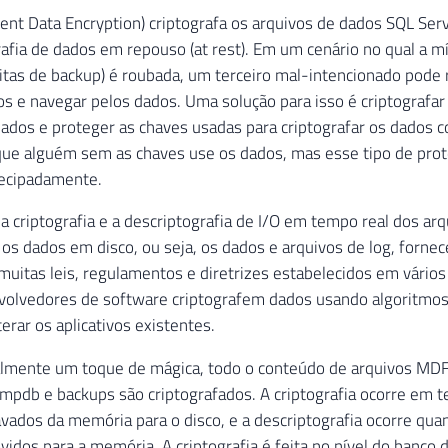
Sydney Bennett'
,
 N
'1973-11-06T00:00:00'
,
 N
'sydney2
ent Data Encryption) criptografa os arquivos de dados SQL Ser
Chloe Young'
,
 N
'1984-08-26T00:00:00'
,
 N
'chloe23@ad
afia de dados em repouso (at rest). Em um cenário no qual a mí
Wyatt Hill'
,
 N
'1984-10-25T00:00:00'
,
 N
'wyatt32@adv
itas de backup) é roubada, um terceiro mal-intencionado pode 
Shannon Wang'
,
 N
'1949-12-24T00:00:00'
,
 N
'shannon1@
s e navegar pelos dados. Uma solução para isso é criptografar
Clarence Rai'
,
 N
'1955-10-06T00:00:00'
,
 N
'clarence3
Luke Lal'
,
 N
'1983-09-04T00:00:00'
,
 N
'luke18@advent
ados e proteger as chaves usadas para criptografar os dados c
que alguém sem as chaves use os dados, mas esse tipo de prot
tecipadamente.
 a criptografia e a descriptografia de I/O em tempo real dos ar
 os dados em disco, ou seja, os dados e arquivos de log, forne
muitas leis, regulamentos e diretrizes estabelecidos em vários
olvedores de software criptografem dados usando algoritmos 
erar os aplicativos existentes.
lmente um toque de mágica, todo o conteúdo de arquivos MDF,
mpdb e backups são criptografados. A criptografia ocorre em t
vados da memória para o disco, e a descriptografia ocorre qua
vidos para a memória. A criptografia é feita no nível do banco 