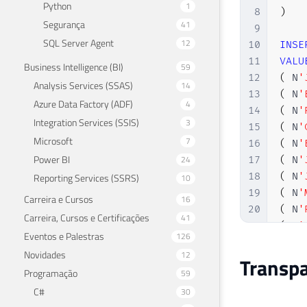
Python
1
8
)
Segurança
41
9
SQL Server Agent
12
10
INSE
11
VALU
Business Intelligence (BI)
59
12
(
 N
'
Analysis Services (SSAS)
14
13
(
 N
'
Azure Data Factory (ADF)
4
14
(
 N
'
Integration Services (SSIS)
3
15
(
 N
'
Microsoft
7
16
(
 N
'
Power BI
24
17
(
 N
'
18
(
 N
'
Reporting Services (SSRS)
10
19
(
 N
'
Carreira e Cursos
16
20
(
 N
'
Carreira, Cursos e Certificações
41
21
(
 N
'
Eventos e Palestras
126
22
(
 N
'
Novidades
12
Transpa
23
(
 N
'
Programação
59
24
(
 N
'
C#
30
25
(
 N
'