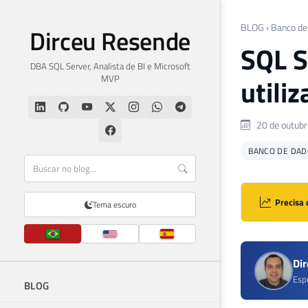
BLOG
›
Banco de
Dirceu Resende
SQL S
DBA SQL Server, Analista de BI e Microsoft
MVP
utili
20 de outubr
BANCO DE DAD
Precisa 
Tema escuro
Di
Esp
BLOG