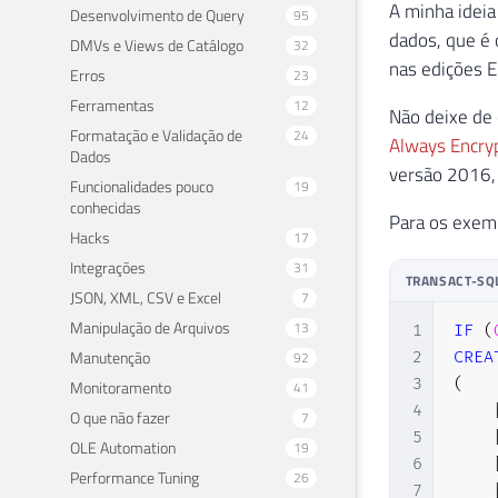
A minha ideia
Desenvolvimento de Query
95
dados, que é
DMVs e Views de Catálogo
32
nas edições E
Erros
23
Ferramentas
12
Não deixe de
Formatação e Validação de
24
Always Encry
Dados
versão 2016, 
Funcionalidades pouco
19
conhecidas
Para os exemp
Hacks
17
Integrações
31
TRANSACT-SQ
JSON, XML, CSV e Excel
7
Manipulação de Arquivos
13
1
IF
(
Manutenção
92
2
CREA
3
(
Monitoramento
41
4
O que não fazer
7
5
OLE Automation
19
6
Performance Tuning
26
7