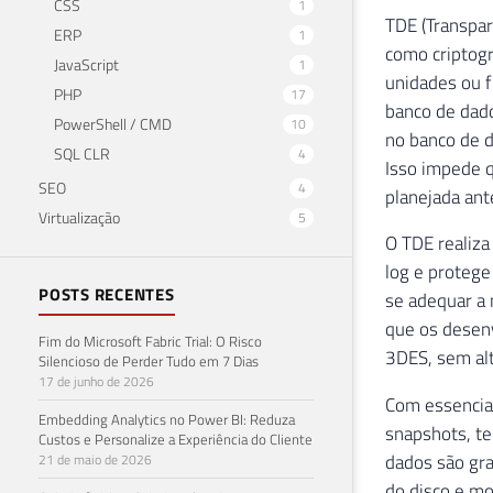
26
(
 N
'
CSS
1
TDE (Transpar
27
(
 N
'
ERP
1
como criptogr
28
(
 N
'
JavaScript
1
unidades ou f
29
(
 N
'
PHP
17
banco de dado
30
(
 N
'
PowerShell / CMD
10
31
(
 N
'
no banco de d
SQL CLR
4
Isso impede 
SEO
4
planejada an
Virtualização
5
O TDE realiza
log e protege
POSTS RECENTES
se adequar a 
que os desenv
Fim do Microsoft Fabric Trial: O Risco
3DES, sem alt
Silencioso de Perder Tudo em 7 Dias
17 de junho de 2026
Com essencia
Embedding Analytics no Power BI: Reduza
snapshots, te
Custos e Personalize a Experiência do Cliente
dados são gra
21 de maio de 2026
do disco e mo