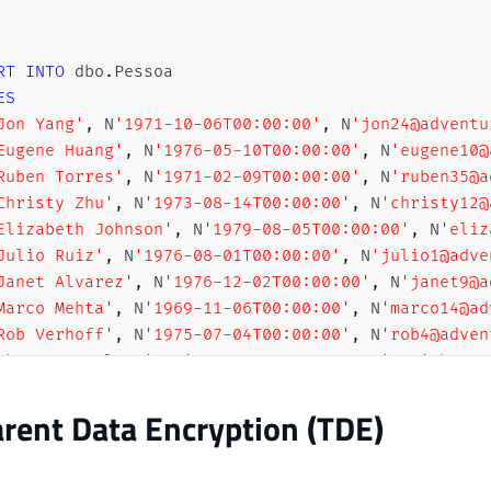
RT
INTO
 dbo
.
ES
Jon Yang'
,
 N
'1971-10-06T00:00:00'
,
 N
'jon24@adventu
Eugene Huang'
,
 N
'1976-05-10T00:00:00'
,
 N
'eugene10@
Ruben Torres'
,
 N
'1971-02-09T00:00:00'
,
 N
'ruben35@a
Christy Zhu'
,
 N
'1973-08-14T00:00:00'
,
 N
'christy12@
Elizabeth Johnson'
,
 N
'1979-08-05T00:00:00'
,
 N
'eliz
Julio Ruiz'
,
 N
'1976-08-01T00:00:00'
,
 N
'julio1@adve
Janet Alvarez'
,
 N
'1976-12-02T00:00:00'
,
 N
'janet9@a
Marco Mehta'
,
 N
'1969-11-06T00:00:00'
,
 N
'marco14@ad
Rob Verhoff'
,
 N
'1975-07-04T00:00:00'
,
 N
'rob4@adven
Shannon Carlson'
,
 N
'1969-09-29T00:00:00'
,
 N
'shanno
Jacquelyn Suarez'
,
 N
'1969-08-05T00:00:00'
,
 N
'jacqu
rent Data Encryption (TDE)
Curtis Lu'
,
 N
'1969-05-03T00:00:00'
,
 N
'curtis9@adve
Lauren Walker'
,
 N
'1979-01-14T00:00:00'
,
 N
'lauren41
Ian Jenkins'
,
 N
'1979-08-03T00:00:00'
,
 N
'ian47@adve