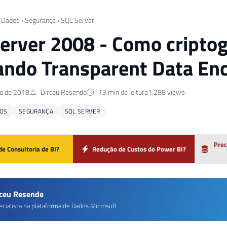
 Dados
›
Segurança
›
SQL Server
erver 2008 - Como criptog
zando Transparent Data En
o de 2018
Dirceu Resende
13 min de leitura
1.288 views
OS
SEGURANÇA
SQL SERVER
Prec
de Consultoria de BI?
Redução de Custos do Power BI?
rceu Resende
ecialista na plataforma de Dados Microsoft