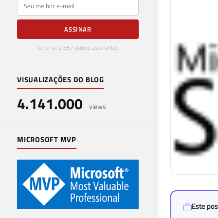
E-mail
ASSINAR
Junte-se a 657 outros assinantes
VISUALIZAÇÕES DO BLOG
4.141.000
views
MICROSOFT MVP
Este pos