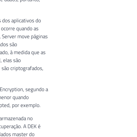
 dos aplicativos do
a ocorre quando as
L Server move páginas
ados são
lado, à medida que as
, elas são
 são criptografados,
 Encryption, segundo a
 menor quando
pted, por exemplo.
é armazenada no
ecuperação. A DEK é
dados master do