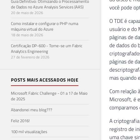
Guia Definitivo: Otimizando o Processamento
você pode opt
de Dados no Azure Analysis Services (AAS)
20 de maio de 2026
O TDE é capaz
Como instalar e configurar o PHP numa
usuário e do 
máquina virtual do Azure
18 de maio de 2026
páginas de da
de dados do b
Certificação DP-600 - Torne-se um Fabric
Analytics Engineering
criptografado
27 de fevereiro de 2026
páginas de da
descriptograf
mas quando e
POSTS MAIS ACESSADOS HOJE
Com relação à
Microsoft Fabric Challenge - 01 a 17 de Maio
Microsoft, é
de 2025
comparamos c
Abandonei meu blog???
A criptografi
Feliz 2016!
registro de i
100 mil visualizações
uma chave si