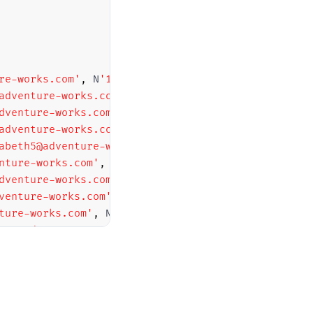
re-works.com'
,
 N
'1 (11) 500 555-0162'
)
,
adventure-works.com'
,
 N
'1 (11) 500 555-0110'
)
,
dventure-works.com'
,
 N
'1 (11) 500 555-0184'
)
,
adventure-works.com'
,
 N
'1 (11) 500 555-0162'
)
,
abeth5@adventure-works.com'
,
 N
'1 (11) 500 555-0131
nture-works.com'
,
 N
'1 (11) 500 555-0151'
)
,
dventure-works.com'
,
 N
'1 (11) 500 555-0184'
)
,
venture-works.com'
,
 N
'1 (11) 500 555-0126'
)
,
ture-works.com'
,
 N
'1 (11) 500 555-0164'
)
,
n38@adventure-works.com'
,
 N
'1 (11) 500 555-0110'
)
elyn20@adventure-works.com'
,
 N
'1 (11) 500 555-0169
nture-works.com'
,
 N
'1 (11) 500 555-0117'
)
,
@adventure-works.com'
,
 N
'717-555-0164'
)
,
nture-works.com'
,
 N
'817-555-0185'
)
,