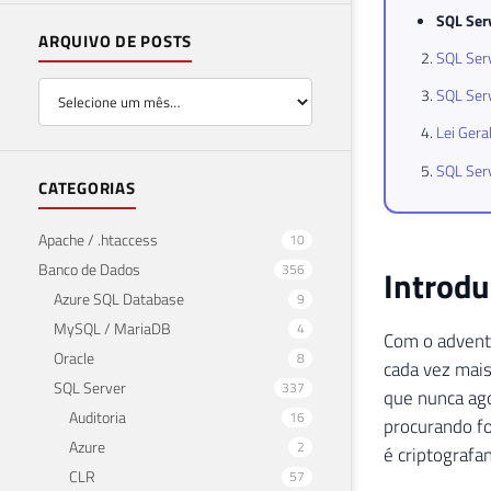
SQL Ser
ARQUIVO DE POSTS
SQL Serv
SQL Ser
Lei Gera
SQL Serv
CATEGORIAS
Apache / .htaccess
10
Banco de Dados
356
Introd
Azure SQL Database
9
MySQL / MariaDB
4
Com o adven
Oracle
8
cada vez mais
SQL Server
337
que nunca ago
Auditoria
16
procurando fo
Azure
2
é criptografa
CLR
57