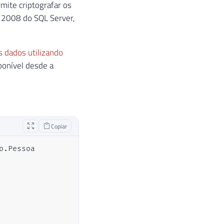
mite criptografar os
o 2008 do SQL Server,
 dados utilizando
sponível desde a
Copiar
o
.