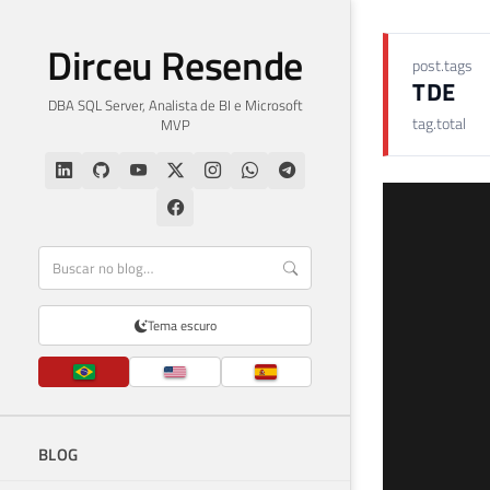
Dirceu Resende
post.tags
TDE
DBA SQL Server, Analista de BI e Microsoft
tag.total
MVP
Tema escuro
BLOG