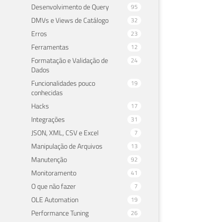
Desenvolvimento de Query
95
DMVs e Views de Catálogo
32
Erros
23
Ferramentas
12
Formatação e Validação de
24
Dados
Funcionalidades pouco
19
conhecidas
Hacks
17
Integrações
31
JSON, XML, CSV e Excel
7
Manipulação de Arquivos
13
Manutenção
92
Monitoramento
41
O que não fazer
7
OLE Automation
19
Performance Tuning
26