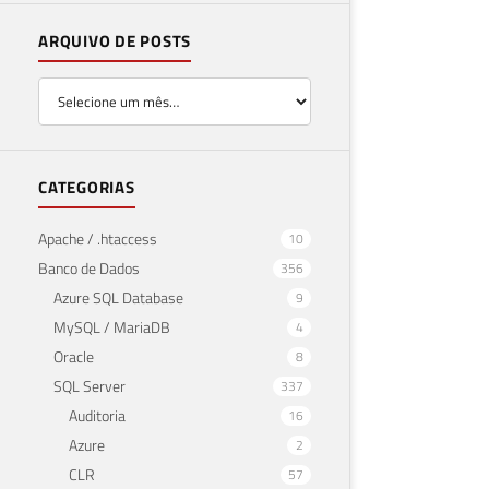
ARQUIVO DE POSTS
CATEGORIAS
Apache / .htaccess
10
Banco de Dados
356
Azure SQL Database
9
MySQL / MariaDB
4
Oracle
8
SQL Server
337
Auditoria
16
Azure
2
CLR
57