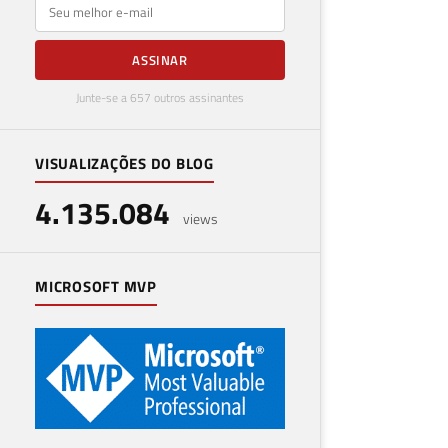
E-mail
ASSINAR
Junte-se a 657 outros assinantes
VISUALIZAÇÕES DO BLOG
4.135.084
views
MICROSOFT MVP