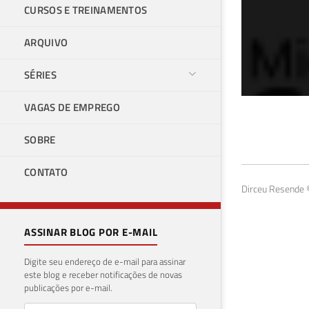
CURSOS E TREINAMENTOS
ARQUIVO
SÉRIES
VAGAS DE EMPREGO
SQL
SOBRE
uti
CONTATO
20 de 
Dirceu Resende ©
ASSINAR BLOG POR E-MAIL
Digite seu endereço de e-mail para assinar
este blog e receber notificações de novas
publicações por e-mail.