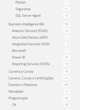
Python
1
Segurança
41
SQL Server Agent
12
Business Intelligence (BI)
59
Analysis Services (SSAS)
14
Azure Data Factory (ADF)
4
Integration Services (SSIS)
3
Microsoft
7
Power BI
24
Reporting Services (SSRS)
10
Carreira e Cursos
16
Carreira, Cursos e Certificações
41
Eventos e Palestras
126
Novidades
12
Programação
59
C#
30