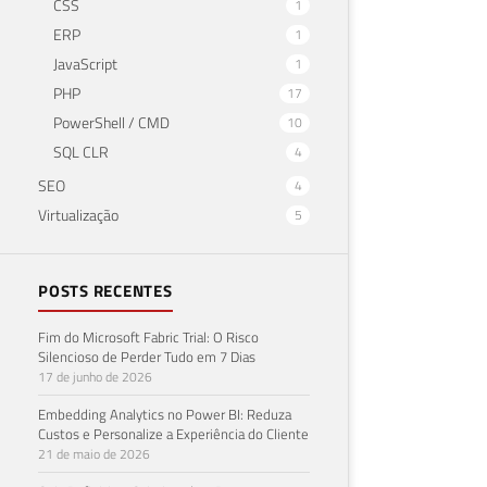
CSS
1
ERP
1
JavaScript
1
PHP
17
PowerShell / CMD
10
SQL CLR
4
SEO
4
Virtualização
5
POSTS RECENTES
Fim do Microsoft Fabric Trial: O Risco
Silencioso de Perder Tudo em 7 Dias
17 de junho de 2026
Embedding Analytics no Power BI: Reduza
Custos e Personalize a Experiência do Cliente
21 de maio de 2026