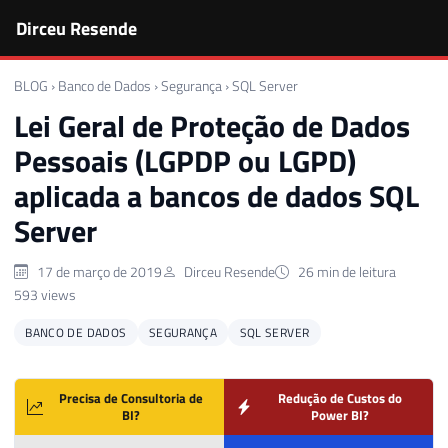
Dirceu Resende
BLOG
›
Banco de Dados
›
Segurança
›
SQL Server
Lei Geral de Proteção de Dados
Pessoais (LGPDP ou LGPD)
aplicada a bancos de dados SQL
Server
17 de março de 2019
Dirceu Resende
26 min de leitura
593 views
BANCO DE DADOS
SEGURANÇA
SQL SERVER
Precisa de Consultoria de
Redução de Custos do
BI?
Power BI?