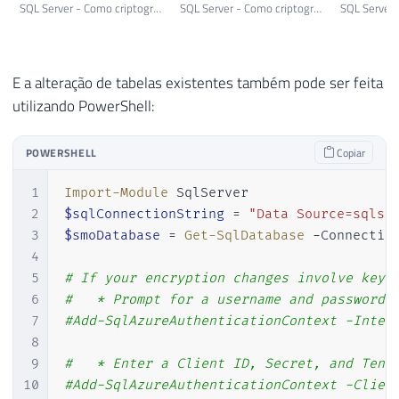
SQL Server - Como criptografar seus dados utilizando Always Encrypted ou Transparent Data Encryption (TDE) 1
SQL Server - Como criptografar seus dados utilizando Always Encrypted ou Transparent Data Encryption (TDE) 2
E a alteração de tabelas existentes também pode ser feita
utilizando PowerShell:
POWERSHELL
Copiar
1
Import-Module
2
$sqlConnectionString
 = 
"Data Source=sqlse
3
$smoDatabase
 = 
Get-SqlDatabase
-
Connectio
4
5
# If your encryption changes involve keys
6
#   * Prompt for a username and password:
7
#Add-SqlAzureAuthenticationContext -Inter
8
9
#   * Enter a Client ID, Secret, and Tena
10
#Add-SqlAzureAuthenticationContext -Clien