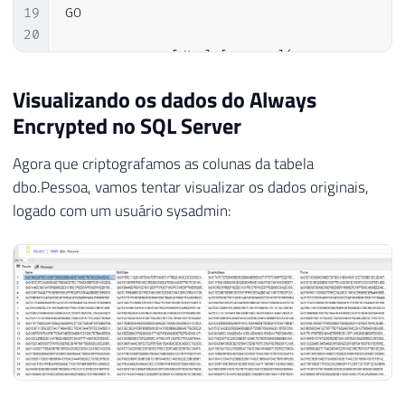
19
GO

20
21
CREATE
TABLE
[
dbo
]
.
[
Pessoa
]
(
22
[
Name
]
[
NVARCHAR
]
(
101
)
COLLATE
 Latin1
Visualizando os dados do Always
23
[
BirthDate
]
[
DATE
]
 ENCRYPTED 
WITH
(
CO
Encrypted no SQL Server
24
[
EmailAddress
]
[
NVARCHAR
]
(
50
)
COLLATE
25
[
Phone
]
[
NVARCHAR
]
(
20
)
COLLATE
 Latin1
Agora que criptografamos as colunas da tabela
26
)
dbo.Pessoa, vamos tentar visualizar os dados originais,
27
GO
logado com um usuário sysadmin: