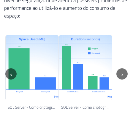
nível de segurança, fique atento a possíveis problemas de
performance ao utilizá-lo e aumento do consumo de
espaço:
‹
›
SQL Server - Como criptografar seus dados utilizando Always Encrypted ou Transparent Data Encryption (TDE) 7
SQL Server - Como criptografar seus dados utilizando Always Encrypted ou Transparent Data Encryption (TDE) 6