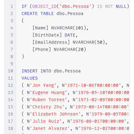
1
IF
(
OBJECT_ID
(
'dbo.Pessoa'
)
IS
NOT
NULL
)
2
CREATE
TABLE
 dbo
.
3
(
4
[
Name
]
 NVARCHAR
(
101
)
,
5
[
BirthDate
]
DATE
,
6
[
EmailAddress
]
 NVARCHAR
(
50
)
,
7
[
Phone
]
 NVARCHAR
(
20
)
8
)
9
10
INSERT
INTO
 dbo
.
11
VALUES
12
(
 N
'Jon Yang'
,
 N
'1971-10-06T00:00:00'
,
 N
'
13
(
 N
'Eugene Huang'
,
 N
'1976-05-10T00:00:00'
14
(
 N
'Ruben Torres'
,
 N
'1971-02-09T00:00:00'
15
(
 N
'Christy Zhu'
,
 N
'1973-08-14T00:00:00'
,
16
(
 N
'Elizabeth Johnson'
,
 N
'1979-08-05T00:0
17
(
 N
'Julio Ruiz'
,
 N
'1976-08-01T00:00:00'
,
 
18
(
 N
'Janet Alvarez'
,
 N
'1976-12-02T00:00:00