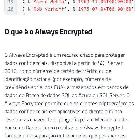
19
(
 N
'Marco Mehta'
,
 N
'1969-11-06T00:00:00'
,
20
(
 N
'Rob Verhoff'
,
 N
'1975-07-04T00:00:00'
,
21
(
 N
'Shannon Carlson'
,
 N
'1969-09-29T00:00:
22
(
 N
'Jacquelyn Suarez'
,
 N
'1969-08-05T00:00
O que é o Always Encrypted
23
(
 N
'Curtis Lu'
,
 N
'1969-05-03T00:00:00'
,
 N
24
(
 N
'Lauren Walker'
,
 N
'1979-01-14T00:00:00
25
(
 N
'Ian Jenkins'
,
 N
'1979-08-03T00:00:00'
,
O Always Encrypted é um recurso criado para proteger
26
(
 N
'Sydney Bennett'
,
 N
'1973-11-06T00:00:0
27
(
 N
'Chloe Young'
,
 N
'1984-08-26T00:00:00'
,
dados confidenciais, disponível a partir do SQL Server
28
(
 N
'Wyatt Hill'
,
 N
'1984-10-25T00:00:00'
,
 
2016, como números de cartão de crédito ou de
29
(
 N
'Shannon Wang'
,
 N
'1949-12-24T00:00:00'
identificação nacional (por exemplo, números de
30
(
 N
'Clarence Rai'
,
 N
'1955-10-06T00:00:00'
previdência social dos EUA), armazenados em bancos de
31
(
 N
'Luke Lal'
,
 N
'1983-09-04T00:00:00'
,
 N
'
dados do Banco de dados SQL do Azure ou SQL Server. O
Always Encrypted permite que os clientes criptografem os
dados confidenciais em aplicativos de cliente e nunca
revelem as chaves de criptografia para o Mecanismo de
Banco de Dados. Como resultado, o Always Encrypted
fornece uma separação entre aqueles que possuem os