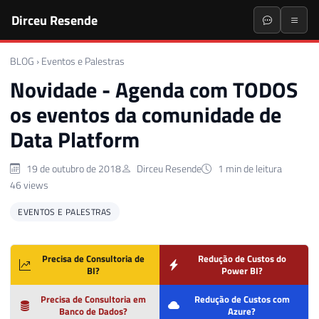
Dirceu Resende
BLOG
›
Eventos e Palestras
Novidade - Agenda com TODOS
os eventos da comunidade de
Data Platform
19 de outubro de 2018
Dirceu Resende
1 min de leitura
46 views
EVENTOS E PALESTRAS
Precisa de Consultoria de
Redução de Custos do
BI?
Power BI?
Precisa de Consultoria em
Redução de Custos com
Banco de Dados?
Azure?