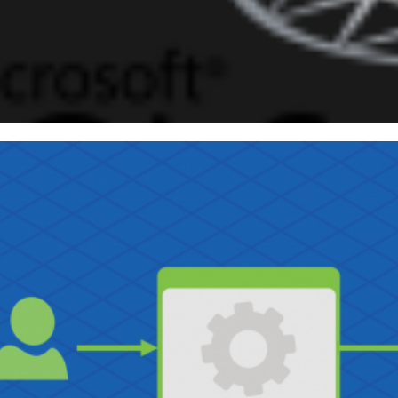
 Server 2016 - Como criptogr
lizando Always Encrypted
outubro de 2018
12 min de leitura