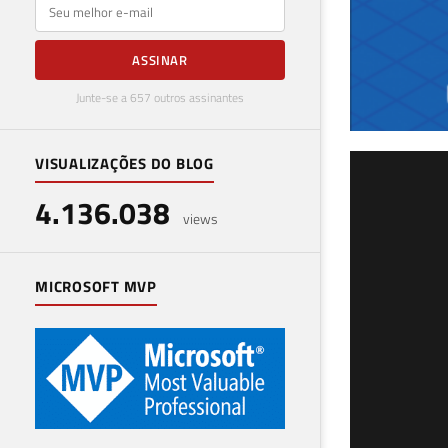
E-mail
ASSINAR
Junte-se a 657 outros assinantes
VISUALIZAÇÕES DO BLOG
SQL
4.136.038
Row
views
12 de f
MICROSOFT MVP