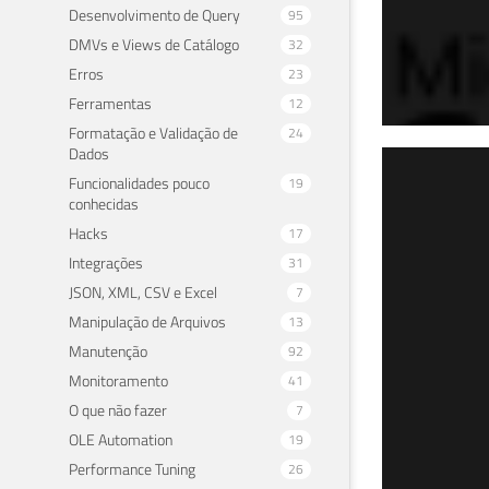
Desenvolvimento de Query
95
DMVs e Views de Catálogo
32
Erros
23
Ferramentas
12
Formatação e Validação de
24
Dados
SQL
Funcionalidades pouco
19
conhecidas
fun
Hacks
17
Integrações
31
12 de f
JSON, XML, CSV e Excel
7
Manipulação de Arquivos
13
Manutenção
92
Monitoramento
41
O que não fazer
7
OLE Automation
19
Performance Tuning
26