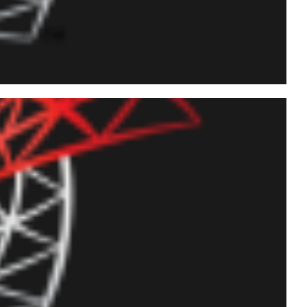
uporte nativo a JSON
ENJSON, FOR JSON,