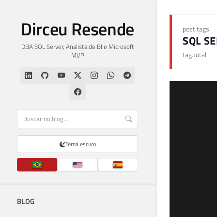
Dirceu Resende
post.tags
SQL S
DBA SQL Server, Analista de BI e Microsoft
tag.total
MVP
Tema escuro
BLOG