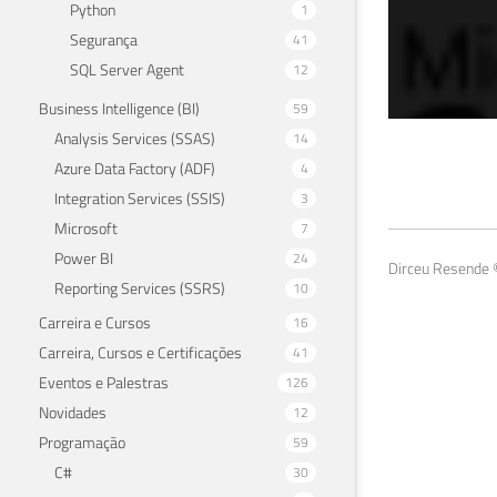
Python
1
Segurança
41
SQL Server Agent
12
Business Intelligence (BI)
59
Analysis Services (SSAS)
14
SQL
Azure Data Factory (ADF)
4
Integration Services (SSIS)
3
03 de a
Microsoft
7
Power BI
24
Dirceu Resende ©
Reporting Services (SSRS)
10
Carreira e Cursos
16
Carreira, Cursos e Certificações
41
Eventos e Palestras
126
Novidades
12
Programação
59
C#
30