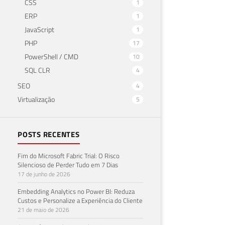
CSS
1
ERP
1
JavaScript
1
PHP
17
PowerShell / CMD
10
SQL CLR
4
SEO
4
Virtualização
5
POSTS RECENTES
Fim do Microsoft Fabric Trial: O Risco
Silencioso de Perder Tudo em 7 Dias
17 de junho de 2026
Embedding Analytics no Power BI: Reduza
Custos e Personalize a Experiência do Cliente
21 de maio de 2026