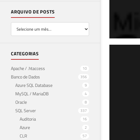
ARQUIVO DE POSTS
SQL
CATEGORIAS
(JS
Apache / .htaccess
10
ISJ
Banco de Dados
356
Azure SQL Database
9
19 de f
MySQL / MariaDB
4
Oracle
8
SQL Server
337
Auditoria
16
Azure
2
CLR
57