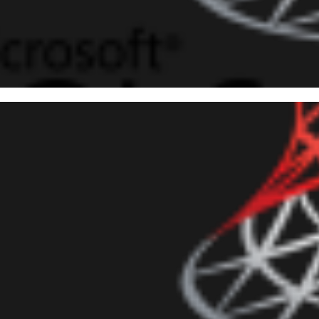
 Server 2016 - Utilizando o s
ON_VALUE, JSON_QUERY, OP
SON, JSON_MODIFY)
evereiro de 2017
16 min de leitura