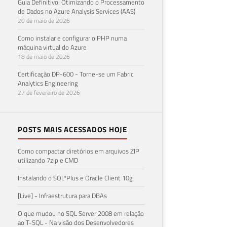
Guia Definitivo: Otimizando o Processamento
de Dados no Azure Analysis Services (AAS)
20 de maio de 2026
Como instalar e configurar o PHP numa
máquina virtual do Azure
18 de maio de 2026
Certificação DP-600 - Torne-se um Fabric
Analytics Engineering
27 de fevereiro de 2026
POSTS MAIS ACESSADOS HOJE
Como compactar diretórios em arquivos ZIP
utilizando 7zip e CMD
Instalando o SQL*Plus e Oracle Client 10g
[Live] - Infraestrutura para DBAs
O que mudou no SQL Server 2008 em relação
ao T-SQL - Na visão dos Desenvolvedores