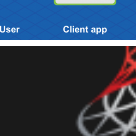
 Server 2016 - Como proteger
 Level Security (RLS)
evereiro de 2018
11 min de leitura