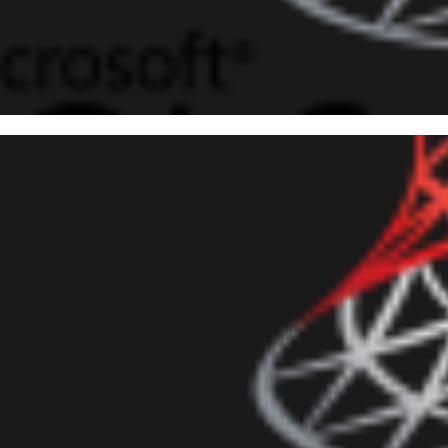
 Server 2016 SP1 - CREATE O
ctions, triggers e views
evereiro de 2017
3 min de leitura