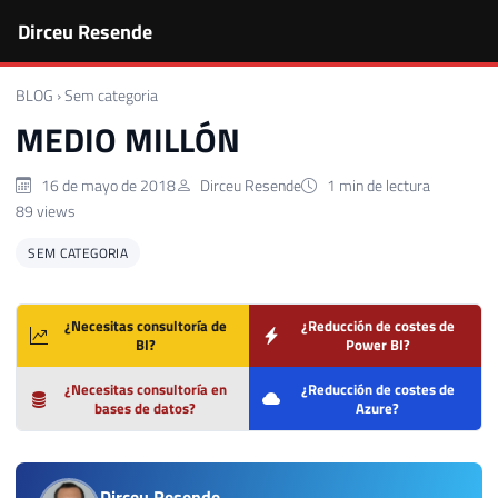
Dirceu Resende
BLOG
›
Sem categoria
MEDIO MILLÓN
16 de mayo de 2018
Dirceu Resende
1 min de lectura
89 views
SEM CATEGORIA
¿Necesitas consultoría de
¿Reducción de costes de
BI?
Power BI?
¿Necesitas consultoría en
¿Reducción de costes de
bases de datos?
Azure?
Dirceu Resende