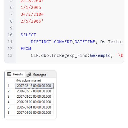
5
25.8.2007

6
1/1/2005

7
34/2/2104

8
2/5/2006'
9
10
SELECT
11
DISTINCT
CONVERT
(
DATETIME
,
 Ds_Texto
,
12
FROM
13
    CLR
.
dbo
.
fncRegexp_Find
(
@exemplo
,
'\b(