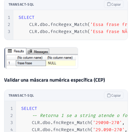
TRANSACT-SQL
Copiar
1
SELECT
2
    CLR
.
dbo
.
fncRegex_Match
(
'Essa frase fra
3
    CLR
.
dbo
.
fncRegex_Match
(
'Essa frase NÃO
Validar una máscara numérica específica (CEP)
TRANSACT-SQL
Copiar
1
SELECT
2
-- Retorna 1 se a string atende o for
3
    CLR
.
dbo
.
fncRegex_Match
(
'29090-270'
,
'
4
    CLR
.
dbo
.
fncRegex_Match
(
'29.090-270'
,