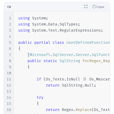
C#
Copiar
1
using
System
;
2
using
System
.
Data
.
SqlTypes
;
3
using
System
.
Text
.
RegularExpressions
;
4
5
public
partial
class
UserDefinedFunctions
6
{
7
[
Microsoft
.
SqlServer
.
Server
.
SqlFuncti
8
public
static
SqlString
fncRegex_Repl
9
{
10
11
if
(
Ds_Texto
.
IsNull 
||
 Ds_Mascara
12
return
 SqlString
.
Null
;
13
14
try
15
{
16
return
 Regex
.
Replace
(
Ds_Texto