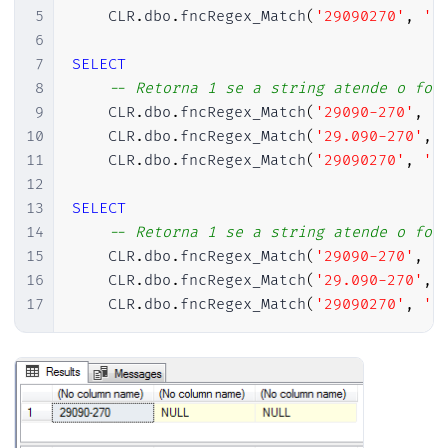
5
    CLR
.
dbo
.
fncRegex_Match
(
'29090270'
,
'[
6
7
SELECT
8
-- Retorna 1 se a string atende o for
9
    CLR
.
dbo
.
fncRegex_Match
(
'29090-270'
,
'
10
    CLR
.
dbo
.
fncRegex_Match
(
'29.090-270'
,
11
    CLR
.
dbo
.
fncRegex_Match
(
'29090270'
,
'[
12
13
SELECT
14
-- Retorna 1 se a string atende o for
15
    CLR
.
dbo
.
fncRegex_Match
(
'29090-270'
,
'
16
    CLR
.
dbo
.
fncRegex_Match
(
'29.090-270'
,
17
    CLR
.
dbo
.
fncRegex_Match
(
'29090270'
,
'[