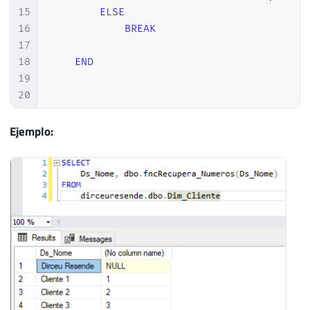
15
ELSE
16
BREAK
17
18
END
19
20
21
RETURN
@str
22
Ejemplo:
23
24
END