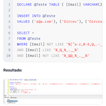
1
DECLARE
@Teste
TABLE
(
[
Email
]
VARCHAR
(
20
2
3
INSERT
INTO
@Teste
4
VALUES
(
'a@a.com'
)
,
(
'Dirceu'
)
,
(
'Dirceu@
5
6
SELECT
*
7
FROM
@Teste
8
WHERE
[
Email
]
NOT
LIKE
'%[^a-z,0-9,@,.-_]
9
AND
[
Email
]
LIKE
'%_@_%_.__%'
10
AND
[
Email
]
NOT
LIKE
'%_@@_%_.__%'
Resultado: