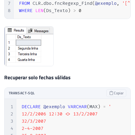
7
FROM
 CLR
.
dbo
.
fncRegexp_Find
(
@exemplo
,
'[^\
8
WHERE
LEN
(
Ds_Texto
)
>
0
Recuperar solo fechas válidas
TRANSACT-SQL
Copiar
1
DECLARE
@exemplo
VARCHAR
(
MAX
)
=
'

2
12/2/2006 12:30 <> 13/2/2007

3
32/3/2007

4
2-4-2007
