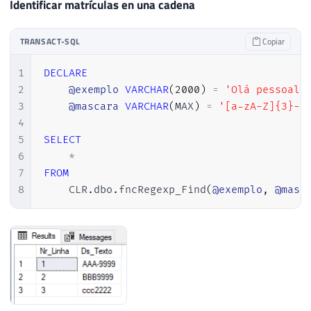
Identificar matrículas en una cadena
TRANSACT-SQL
Copiar
1
DECLARE
2
@exemplo
VARCHAR
(
2000
)
=
'Olá pessoal!
3
@mascara
VARCHAR
(
MAX
)
=
'[a-zA-Z]{3}-?
4
5
SELECT
6
*
7
FROM
8
    CLR
.
dbo
.
fncRegexp_Find
(
@exemplo
,
@masc