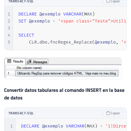
TRANSACT-SQL
Copiar
1
DECLARE
@exemplo
VARCHAR
(
MAX
)
2
SET
@exemplo
=
'<span class="Teste">Utiliz
3
4
SELECT
5
    CLR
.
dbo
.
fncRegex_Replace
(
@exemplo
,
'<(
Convertir datos tabulares al comando INSERT en la base
de datos
TRANSACT-SQL
Copiar
1
DECLARE
@exemplo
VARCHAR
(
MAX
)
=
'1|Dirceu|