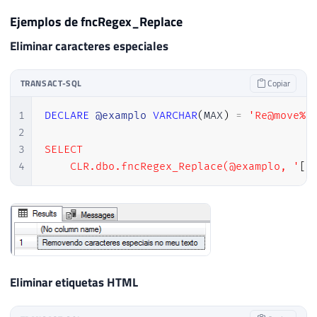
Ejemplos de fncRegex_Replace
Eliminar caracteres especiales
TRANSACT-SQL
Copiar
1
DECLARE
@examplo
VARCHAR
(
MAX
)
=
'Re@move%n
2
3
SELECT

4
    CLR.dbo.fncRegex_Replace(@examplo, '
[
^
Eliminar etiquetas HTML