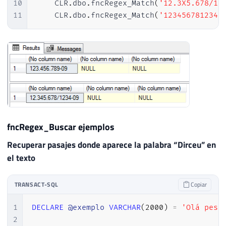
10
    CLR
.
dbo
.
fncRegex_Match
(
'12.3X5.678/12
11
    CLR
.
dbo
.
fncRegex_Match
(
'1234567812340
fncRegex_Buscar ejemplos
Recuperar pasajes donde aparece la palabra “Dirceu” en
el texto
TRANSACT-SQL
Copiar
1
DECLARE
@exemplo
VARCHAR
(
2000
)
=
'Olá pess
2