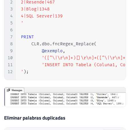
2
2|Resende|467

3
3|Blog|1348

4
4|SQL Server|139

5
'
6
7
PRINT
8
    CLR
.
dbo
.
fncRegex_Replace
(
9
@exemplo
,
10
'([^\|\r\n]+)[|\r\n]+([^\|\r\n]+)
11
'INSERT INTO Tabela (Coluna1, Colu
12
'
)
;
Eliminar palabras duplicadas