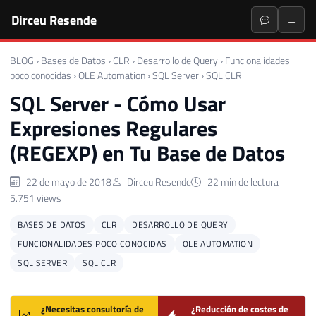
Dirceu Resende
BLOG
›
Bases de Datos
›
CLR
›
Desarrollo de Query
›
Funcionalidades
poco conocidas
›
OLE Automation
›
SQL Server
›
SQL CLR
SQL Server - Cómo Usar
Expresiones Regulares
(REGEXP) en Tu Base de Datos
22 de mayo de 2018
Dirceu Resende
22 min de lectura
5.751 views
BASES DE DATOS
CLR
DESARROLLO DE QUERY
FUNCIONALIDADES POCO CONOCIDAS
OLE AUTOMATION
SQL SERVER
SQL CLR
¿Necesitas consultoría de
¿Reducción de costes de