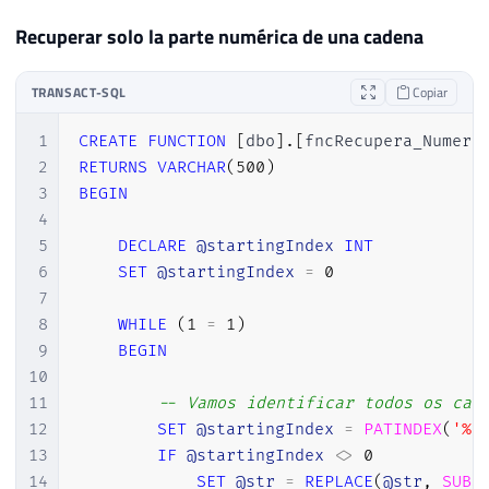
Recuperar solo la parte numérica de una cadena
TRANSACT-SQL
Copiar
1
CREATE
FUNCTION
[
dbo
]
.
[
fncRecupera_Numero
2
RETURNS
VARCHAR
(
500
)
3
BEGIN
4
5
DECLARE
@startingIndex
INT
6
SET
@startingIndex
=
0
7
8
WHILE
(
1
=
1
)
9
BEGIN
10
11
-- Vamos identificar todos os car
12
SET
@startingIndex
=
PATINDEX
(
'%[
13
IF
@startingIndex
<>
0
14
SET
@str
=
REPLACE
(
@str
,
SUBS