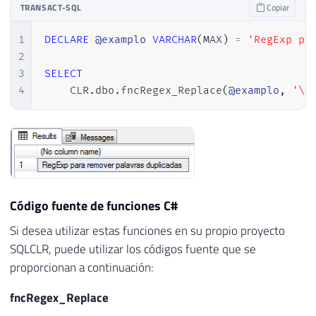
TRANSACT-SQL
Copiar
1
DECLARE
@examplo
VARCHAR
(
MAX
)
=
'RegExp pa
2
3
SELECT
4
    CLR
.
dbo
.
fncRegex_Replace
(
@examplo
,
'\b
Código fuente de funciones C#
Si desea utilizar estas funciones en su propio proyecto
SQLCLR, puede utilizar los códigos fuente que se
proporcionan a continuación:
fncRegex_Replace