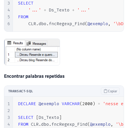
3
SELECT
4
'...'
+
 Ds_Texto 
+
'...'
5
FROM
6
    CLR
.
dbo
.
fncRegexp_Find
(
@exemplo
,
'\bDi
Encontrar palabras repetidas
TRANSACT-SQL
Copiar
1
DECLARE
@exemplo
VARCHAR
(
2000
)
=
'nesse ex
2
3
SELECT
[
Ds_Texto
]
4
FROM
 CLR
.
dbo
.
fncRegexp_Find
(
@exemplo
,
'\b(