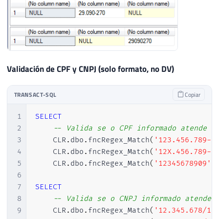
Validación de CPF y CNPJ (solo formato, no DV)
TRANSACT-SQL
Copiar
1
SELECT
2
-- Valida se o CPF informado atende a
3
    CLR
.
dbo
.
fncRegex_Match
(
'123.456.789-0
4
    CLR
.
dbo
.
fncRegex_Match
(
'12X.456.789-0
5
    CLR
.
dbo
.
fncRegex_Match
(
'12345678909'
,
6
7
SELECT
8
-- Valida se o CNPJ informado atende 
9
    CLR
.
dbo
.
fncRegex_Match
(
'12.345.678/12