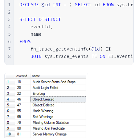
1
DECLARE
@id
INT
=
(
SELECT
 id 
FROM
 sys
.
tra
2
3
SELECT
DISTINCT
4
    eventid
,
5
6
FROM
7
    fn_trace_geteventinfo
(
@id
)
 EI

8
JOIN
 sys
.
trace_events TE 
ON
 EI
.
eventid