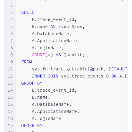
2
3
SELECT
4
    B
.
trace_event_id
,
5
    B
.
name 
AS
 EventName
,
6
    A
.
DatabaseName
,
7
    A
.
ApplicationName
,
8
    A
.
LoginName
,
9
COUNT
(
*
)
AS
10
FROM
11
    sys
.
fn_trace_gettable
(
@path
,
DEFAULT
)
 
12
INNER
JOIN
 sys
.
trace_events B 
ON
 A
.
Ev
13
GROUP
BY
14
    B
.
trace_event_id
,
15
    B
.
name
,
16
    A
.
DatabaseName
,
17
    A
.
ApplicationName
,
18
    A
.
19
ORDER
BY