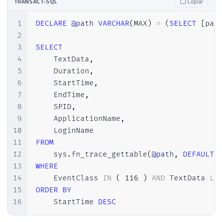
TRANSACT-SQL
Copiar
1
DECLARE
@path
VARCHAR
(
MAX
)
=
(
SELECT
[
pat
2
3
SELECT
4
    TextData
,
5
    Duration
,
6
    StartTime
,
7
    EndTime
,
8
    SPID
,
9
    ApplicationName
,
10
11
FROM
12
    sys
.
fn_trace_gettable
(
@path
,
DEFAULT
)
13
WHERE
14
    EventClass 
IN
(
116
)
AND
 TextData 
LI
15
ORDER
BY
16
    StartTime 
DESC