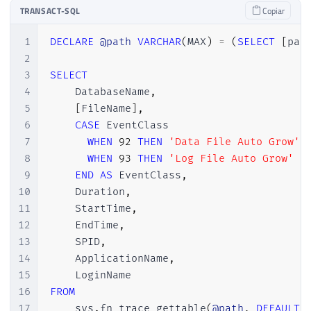
TRANSACT-SQL
Copiar
1
DECLARE
@path
VARCHAR
(
MAX
)
=
(
SELECT
[
pat
2
3
SELECT
4
    DatabaseName
,
5
[
FileName
]
,
6
CASE
 EventClass

7
WHEN
92
THEN
'Data File Auto Grow'
8
WHEN
93
THEN
'Log File Auto Grow'
9
END
AS
 EventClass
,
10
    Duration
,
11
    StartTime
,
12
    EndTime
,
13
    SPID
,
14
    ApplicationName
,
15
16
FROM
17
    sys
.
fn_trace_gettable
(
@path
,
DEFAULT
)