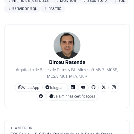
FN_TRACE_GETTABLE
MONITOR
SEGURIDAD
SQL
SERVIDOR SQL
RASTRO
Dirceu Resende
Arquitecto de Bases de Datos y BI · Microsoft MVP · MCSE,
MCSA, MCT, MTA, MCP
WhatsApp
Telegram
Veja minhas certificações
← ANTERIOR