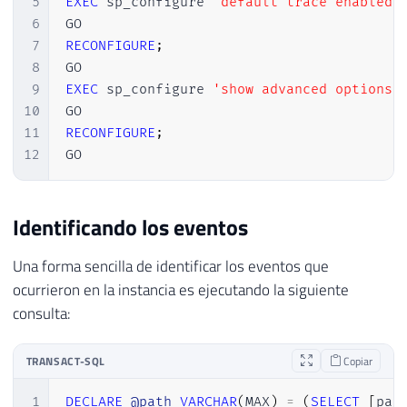
5
EXEC
 sp_configure 
'default trace enabled'
6
7
RECONFIGURE
;
8
9
EXEC
 sp_configure 
'show advanced options'
10
11
RECONFIGURE
;
12
GO
Identificando los eventos
Una forma sencilla de identificar los eventos que
ocurrieron en la instancia es ejecutando la siguiente
consulta:
TRANSACT-SQL
Copiar
1
DECLARE
@path
VARCHAR
(
MAX
)
=
(
SELECT
[
pat