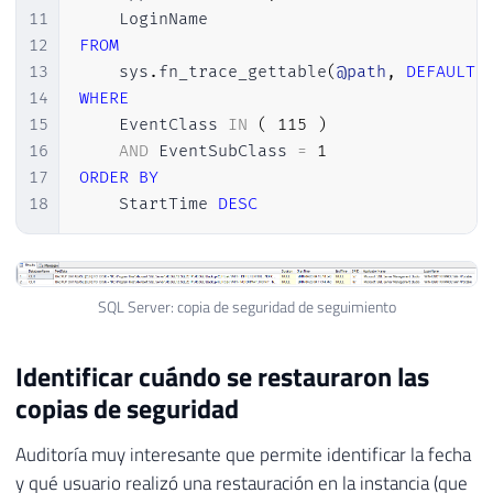
11
12
FROM
13
    sys
.
fn_trace_gettable
(
@path
,
DEFAULT
)
14
WHERE
15
    EventClass 
IN
(
115
)
16
AND
 EventSubClass 
=
1
17
ORDER
BY
18
    StartTime 
DESC
SQL Server: copia de seguridad de seguimiento
Identificar cuándo se restauraron las
copias de seguridad
Auditoría muy interesante que permite identificar la fecha
y qué usuario realizó una restauración en la instancia (que