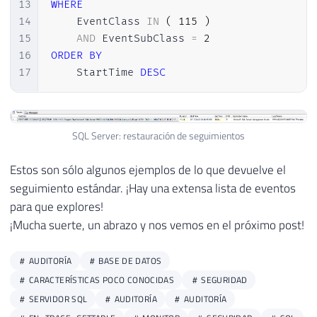
13
WHERE
14
    EventClass 
IN
(
115
)
15
AND
 EventSubClass 
=
2
16
ORDER
BY
17
    StartTime 
DESC
SQL Server: restauración de seguimientos
Estos son sólo algunos ejemplos de lo que devuelve el
seguimiento estándar. ¡Hay una extensa lista de eventos
para que explores!
¡Mucha suerte, un abrazo y nos vemos en el próximo post!
AUDITORÍA
BASE DE DATOS
CARACTERÍSTICAS POCO CONOCIDAS
SEGURIDAD
SERVIDOR SQL
AUDITORÍA
AUDITORÍA