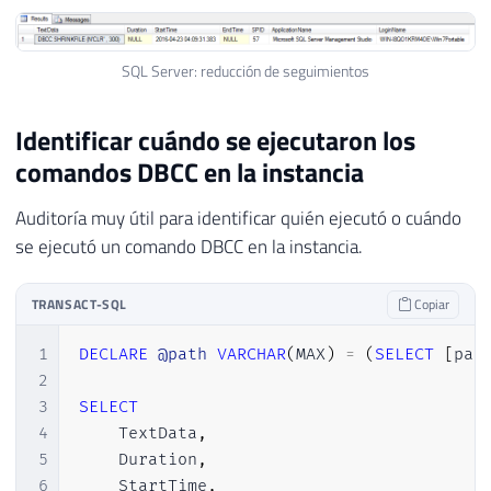
SQL Server: reducción de seguimientos
Identificar cuándo se ejecutaron los
comandos DBCC en la instancia
Auditoría muy útil para identificar quién ejecutó o cuándo
se ejecutó un comando DBCC en la instancia.
TRANSACT-SQL
Copiar
1
DECLARE
@path
VARCHAR
(
MAX
)
=
(
SELECT
[
pat
2
3
SELECT
4
    TextData
,
5
    Duration
,
6
    StartTime
,