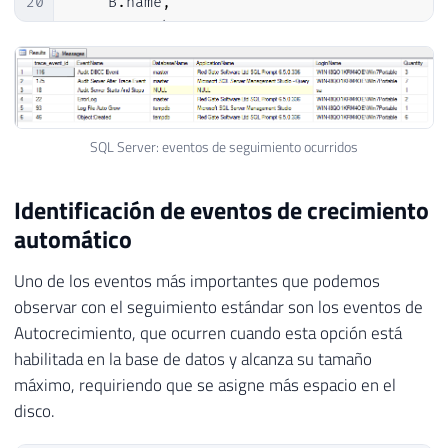
20
    B
.
name
,
21
    A
.
DatabaseName
,
22
    A
.
ApplicationName
,
23
    A
.
LoginName
SQL Server: eventos de seguimiento ocurridos
Identificación de eventos de crecimiento
automático
Uno de los eventos más importantes que podemos
observar con el seguimiento estándar son los eventos de
Autocrecimiento, que ocurren cuando esta opción está
habilitada en la base de datos y alcanza su tamaño
máximo, requiriendo que se asigne más espacio en el
disco.