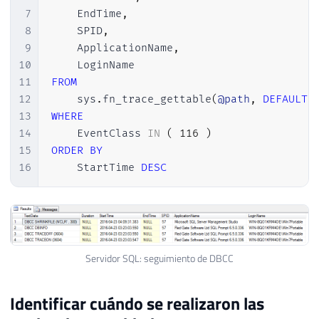
7
    EndTime
,
8
    SPID
,
9
    ApplicationName
,
10
11
FROM
12
    sys
.
fn_trace_gettable
(
@path
,
DEFAULT
)
13
WHERE
14
    EventClass 
IN
(
116
)
15
ORDER
BY
16
    StartTime 
DESC
Servidor SQL: seguimiento de DBCC
Identificar cuándo se realizaron las