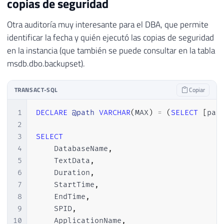
copias de seguridad
Otra auditoría muy interesante para el DBA, que permite
identificar la fecha y quién ejecutó las copias de seguridad
en la instancia (que también se puede consultar en la tabla
msdb.dbo.backupset).
TRANSACT-SQL
Copiar
1
DECLARE
@path
VARCHAR
(
MAX
)
=
(
SELECT
[
pat
2
3
SELECT
4
    DatabaseName
,
5
    TextData
,
6
    Duration
,
7
    StartTime
,
8
    EndTime
,
9
    SPID
,
10
    ApplicationName
,