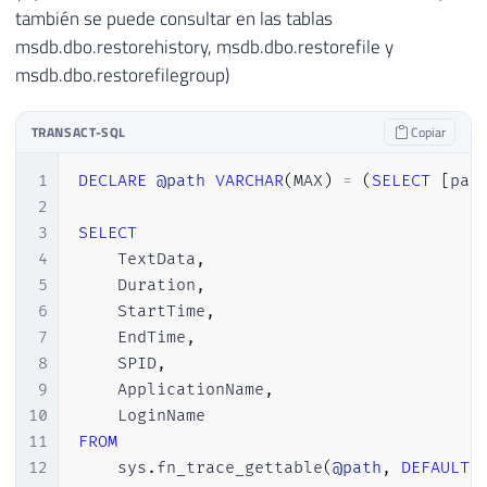
también se puede consultar en las tablas
msdb.dbo.restorehistory, msdb.dbo.restorefile y
msdb.dbo.restorefilegroup)
TRANSACT-SQL
Copiar
1
DECLARE
@path
VARCHAR
(
MAX
)
=
(
SELECT
[
pat
2
3
SELECT
4
    TextData
,
5
    Duration
,
6
    StartTime
,
7
    EndTime
,
8
    SPID
,
9
    ApplicationName
,
10
11
FROM
12
    sys
.
fn_trace_gettable
(
@path
,
DEFAULT
)