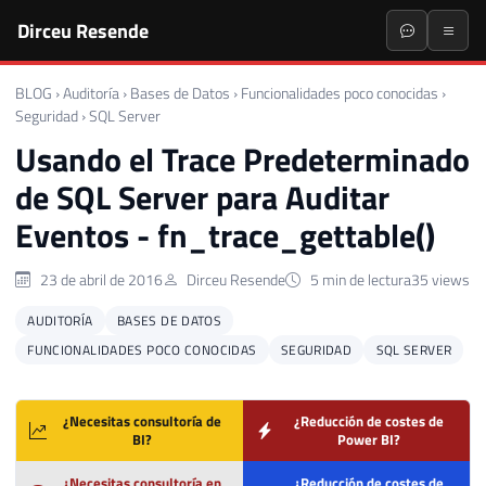
Dirceu Resende
BLOG
›
Auditoría
›
Bases de Datos
›
Funcionalidades poco conocidas
›
Seguridad
›
SQL Server
Usando el Trace Predeterminado
de SQL Server para Auditar
Eventos - fn_trace_gettable()
23 de abril de 2016
Dirceu Resende
5 min de lectura
35 views
AUDITORÍA
BASES DE DATOS
FUNCIONALIDADES POCO CONOCIDAS
SEGURIDAD
SQL SERVER
¿Necesitas consultoría de
¿Reducción de costes de
BI?
Power BI?
¿Necesitas consultoría en
¿Reducción de costes de