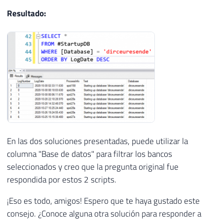
22
@Contador
INT
=
0
,
Resultado:
23
@Total
INT
=
(
SELECT
COUNT
(
*
)
FROM
#A
24
25
26
WHILE
(
@Contador
<
@Total
)
27
BEGIN
28
29
INSERT
INTO
#StartupDB (LogDate, Proc
30
EXEC
 master
.
dbo
.
xp_readerrorlog 
@Cont
31
32
-- Atualiza o número do arquivo de lo
En las dos soluciones presentadas, puede utilizar la
33
UPDATE
#StartupDB
columna "Base de datos" para filtrar los bancos
34
SET
 LogNumber 
=
@Contador
seleccionados y creo que la pregunta original fue
35
WHERE
 LogNumber 
IS
NULL
36
respondida por estos 2 scripts.
37
SET
@Contador
+
=
1
¡Eso es todo, amigos! Espero que te haya gustado este
38
consejo. ¿Conoce alguna otra solución para responder a
39
END