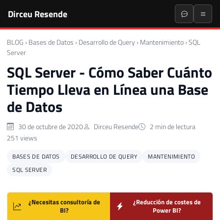
Dirceu Resende
BLOG
›
Bases de Datos
›
Desarrollo de Query
›
Mantenimiento
›
SQL
Server
SQL Server - Cómo Saber Cuánto
Tiempo Lleva en Línea una Base
de Datos
30 de octubre de 2020
Dirceu Resende
2 min de lectura
251 views
BASES DE DATOS
DESARROLLO DE QUERY
MANTENIMIENTO
SQL SERVER
¿Necesitas consultoría de
¿Reducción de costes de
BI?
Power BI?