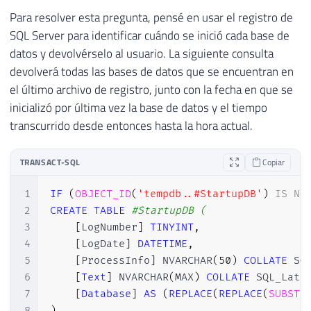
Para resolver esta pregunta, pensé en usar el registro de
SQL Server para identificar cuándo se inició cada base de
datos y devolvérselo al usuario. La siguiente consulta
devolverá todas las bases de datos que se encuentran en
el último archivo de registro, junto con la fecha en que se
inicializó por última vez la base de datos y el tiempo
transcurrido desde entonces hasta la hora actual.
TRANSACT-SQL
Copiar
1
IF
(
OBJECT_ID
(
'tempdb..#StartupDB'
)
IS
NO
2
CREATE
TABLE
#StartupDB (
3
[
LogNumber
]
TINYINT
,
4
[
LogDate
]
DATETIME
,
5
[
ProcessInfo
]
 NVARCHAR
(
50
)
COLLATE
 SQ
6
[
Text
]
 NVARCHAR
(
MAX
)
COLLATE
 SQL_Lati
7
[
Database
]
AS
(
REPLACE
(
REPLACE
(
SUBSTR
8
)