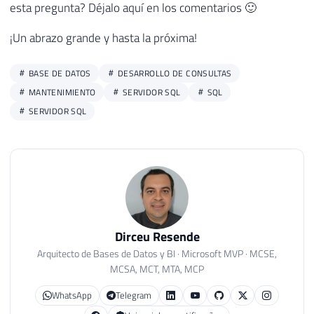
40
esta pregunta? Déjalo aquí en los comentarios 🙂
41
¡Un abrazo grande y hasta la próxima!
42
SELECT
*
43
FROM
#StartupDB
44
ORDER
BY
 LogDate 
DESC
BASE DE DATOS
DESARROLLO DE CONSULTAS
MANTENIMIENTO
SERVIDOR SQL
SQL
SERVIDOR SQL
Dirceu Resende
Arquitecto de Bases de Datos y BI · Microsoft MVP · MCSE,
MCSA, MCT, MTA, MCP
WhatsApp
Telegram