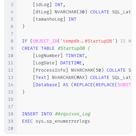
3
[
idLog
]
INT
,
4
[
dtLog
]
 NVARCHAR
(
30
)
COLLATE
 SQL_Lati
5
[
tamanhoLog
]
INT
6
)
7
8
IF
(
OBJECT_ID
(
'tempdb..#StartupDB'
)
IS
NO
9
CREATE
TABLE
#StartupDB (
10
[
LogNumber
]
TINYINT
,
11
[
LogDate
]
DATETIME
,
12
[
ProcessInfo
]
 NVARCHAR
(
50
)
COLLATE
 SQ
13
[
Text
]
 NVARCHAR
(
MAX
)
COLLATE
 SQL_Lati
14
[
Database
]
AS
(
REPLACE
(
REPLACE
(
SUBSTR
15
)
16
17
18
INSERT
INTO
#Arquivos_Log
19
EXEC
 sys
.
sp_enumerrorlogs

20
21
DECLARE