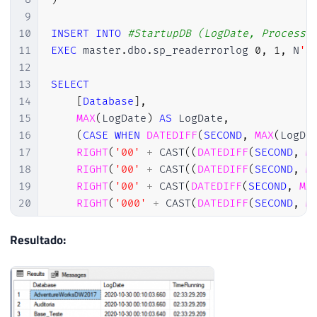
9
10
INSERT
INTO
#StartupDB (LogDate, ProcessI
11
EXEC
 master
.
dbo
.
sp_readerrorlog 
0
,
1
,
 N
'S
12
13
SELECT
14
[
Database
]
,
15
MAX
(
LogDate
)
AS
 LogDate
,
16
(
CASE
WHEN
DATEDIFF
(
SECOND
,
MAX
(
LogDa
17
RIGHT
(
'00'
+
 CAST
(
(
DATEDIFF
(
SECOND
,
M
18
RIGHT
(
'00'
+
 CAST
(
(
DATEDIFF
(
SECOND
,
M
19
RIGHT
(
'00'
+
 CAST
(
DATEDIFF
(
SECOND
,
MA
20
RIGHT
(
'000'
+
 CAST
(
DATEDIFF
(
SECOND
,
M
21
AS
22
FROM
Resultado:
23
#StartupDB
24
GROUP
BY
25
[
Database
]
26
ORDER
BY
1