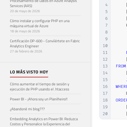
Procesamiento de Datos en Azure Analysis
4
Services (AAS)
20 de mayo de 2026
5
6
Cómo instalar y configurar PHP en una
7
máquina virtual de Azure
18 de mayo de 2026
8
9
Certificación DP-600 - Convíiértete en Fabric
Analytics Engineer
10
27 de febrero de 2026
11
12
13
FROM
LO MÁS VISTO HOY
14
15
Cómo aumentar el tiempo de sesión y
16
WHER
ejecución de PHP usando el .htaccess
17
    
Power BI - ¡Ahora soy un Planilheiro!!
18
ORDE
19
¿Abandoné mi blog???
20
Embedding Analytics en Power BI: Reduzca
Costos y Personalice la Experiencia del