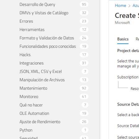
Desarrollo de Query
95
DMVs y Vistas de Catálogo
32
Errores
23
Herramientas
12
Formato y Validación de Datos
24
Funcionalidades poco conocidas
19
Hacks
17
Integraciones
31
JSON, XML, CSV y Excel
7
Manipulación de Archivos
13
Mantenimiento
92
Monitoreo
41
Qué no hacer
7
OLE Automation
19
Ajuste de Rendimiento
26
Python
1
Seguridad
41