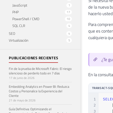
Si necesita r
JavaScript
1
de la nueva b
PHP
17
hacerlo usted
PowerShell / CMD
10
Para comprend
SQL CLR
4
que es conten
SEO
4
cualquiera que
Virtualización
5
PUBLICACIONES RECIENTES
¿Te gu
Fin de la prueba de Microsoft Fabric: El riesgo
silencioso de perderlo todo en 7 días
En la consult
17 de junio de 2026
Embedding Analytics en Power BI: Reduzca
TRANSACT-SQ
Costos y Personalice la Experiencia del
Cliente
1
SELE
21 de mayo de 2026
2
Guía Definitiva: Optimizando el
3