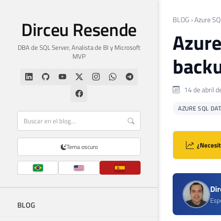
BLOG
›
Azure SQ
Dirceu Resende
Azure
DBA de SQL Server, Analista de BI y Microsoft
MVP
backu
14 de abril 
AZURE SQL DA
¿Necesit
Tema oscuro
Di
Espe
BLOG