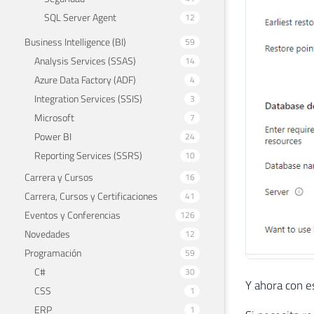
SQL Server Agent
12
Business Intelligence (BI)
59
Analysis Services (SSAS)
14
Azure Data Factory (ADF)
4
Integration Services (SSIS)
3
Microsoft
7
Power BI
24
Reporting Services (SSRS)
10
Carrera y Cursos
16
Carrera, Cursos y Certificaciones
41
Eventos y Conferencias
126
Novedades
12
Programación
59
C#
30
Y ahora con e
CSS
1
ERP
1