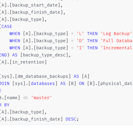
[
A
]
.
[
backup_start_date
]
,
[
A
]
.
[
backup_finish_date
]
,
[
A
]
.
[
backup_type
]
,
(
CASE
WHEN
[
A
]
.
[
backup_type
]
=
'L'
THEN
'Log Backup'
WHEN
[
A
]
.
[
backup_type
]
=
'D'
THEN
'Full Databa
WHEN
[
A
]
.
[
backup_type
]
=
'I'
THEN
'Incremental
END
)
AS
[
backup_type_desc
]
,
[
A
]
.
[
in_retention
]
[
sys
]
.
[
dm_database_backups
]
AS
[
A
]
JOIN
[
sys
]
.
[
databases
]
AS
[
B
]
ON
[
B
]
.
[
physical_dat
E
B
.
[
name
]
<>
'master'
R
BY
[
A
]
.
[
backup_type
]
,
[
A
]
.
[
backup_finish_date
]
DESC
;