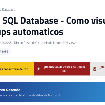
L Database
 SQL Database - Como visua
ps automaticos
de 2022
Dirceu Resende
2 min de lectura
395 views
TABASE
¿Reducción de costes de Power
¿Nec
as consultoría de BI?
BI?
rceu Resende
cialista en la plataforma de datos de Microsoft