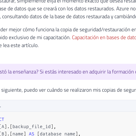
estaurar, simplemente elija el momento exacto que desea resta
ase de datos que se creará con los datos restaurados. Azure no 
, consultando datos de la base de datos restaurada y cambiándo
er mejor cómo funciona la copia de seguridad/restauración en
ido exclusivo de mi capacitación.
Capacitación en bases de dat
 lea este artículo.
stó la enseñanza? Si estás interesado en adquirir la formación
a siguiente, puedo ver cuándo se realizaron mis copias de segur
L
CT
[
A
]
.
[
backup_file_id
]
,
[
B
]
.
[
name
]
AS
[
database_name
]
,