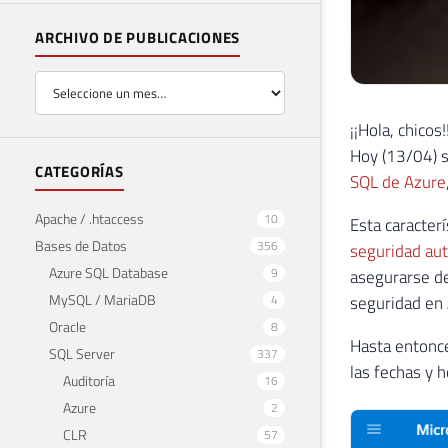
ARCHIVO DE PUBLICACIONES
¡¡Hola, chicos!
Hoy (13/04) s
CATEGORÍAS
SQL de Azure
Apache / .htaccess
10
Esta caracter
Bases de Datos
356
seguridad au
Azure SQL Database
9
asegurarse de
MySQL / MariaDB
4
seguridad en 
Oracle
8
Hasta entonce
SQL Server
337
las fechas y h
Auditoría
16
Azure
2
CLR
57