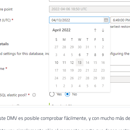
ste DMV es posible comprobar fácilmente, y con mucho más deta