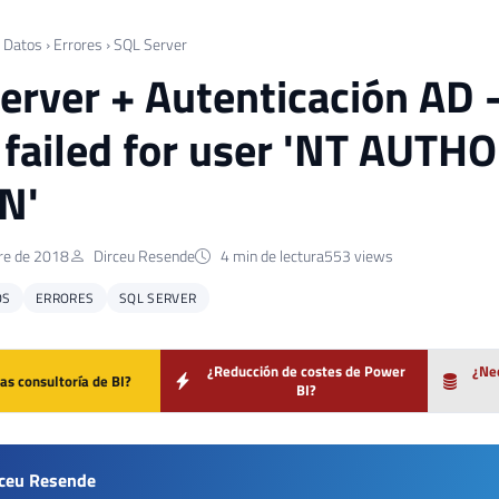
 Datos
›
Errores
›
SQL Server
erver + Autenticación AD 
 failed for user 'NT A
N'
re de 2018
Dirceu Resende
4 min de lectura
553 views
OS
ERRORES
SQL SERVER
¿Reducción de costes de Power
¿Nec
as consultoría de BI?
BI?
rceu Resende