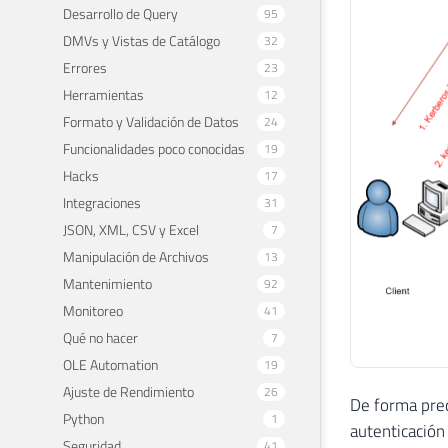
Desarrollo de Query
95
DMVs y Vistas de Catálogo
32
Errores
23
Herramientas
12
Formato y Validación de Datos
24
Funcionalidades poco conocidas
19
Hacks
17
Integraciones
31
JSON, XML, CSV y Excel
7
Manipulación de Archivos
13
Mantenimiento
92
Monitoreo
41
Qué no hacer
7
OLE Automation
19
Ajuste de Rendimiento
26
De forma pred
Python
1
autenticación
Seguridad
41