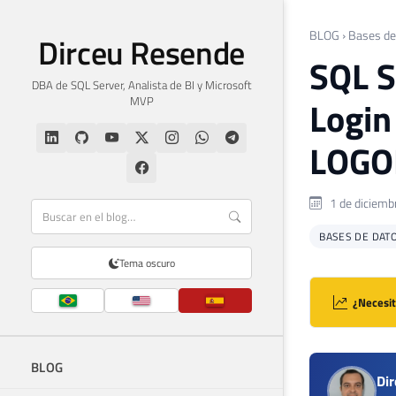
BLOG
›
Bases de
Dirceu Resende
SQL S
DBA de SQL Server, Analista de BI y Microsoft
MVP
Login
LOGO
1 de diciemb
BASES DE DAT
Tema oscuro
¿Necesit
BLOG
Di