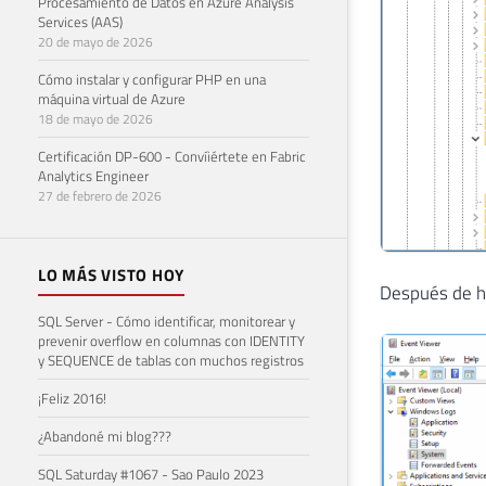
Procesamiento de Datos en Azure Analysis
Services (AAS)
20 de mayo de 2026
Cómo instalar y configurar PHP en una
máquina virtual de Azure
18 de mayo de 2026
Certificación DP-600 - Convíiértete en Fabric
Analytics Engineer
27 de febrero de 2026
LO MÁS VISTO HOY
Después de hab
SQL Server - Cómo identificar, monitorear y
prevenir overflow en columnas con IDENTITY
y SEQUENCE de tablas con muchos registros
¡Feliz 2016!
¿Abandoné mi blog???
SQL Saturday #1067 - Sao Paulo 2023