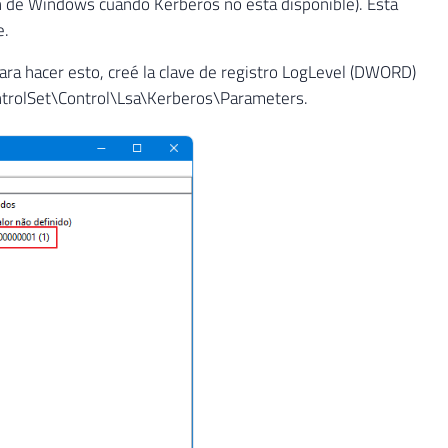
n de Windows cuando Kerberos no está disponible). Esta
e.
Para hacer esto, creé la clave de registro LogLevel (DWORD)
trolSet\Control\Lsa\Kerberos\Parameters.