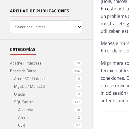
¡Hola, chicos!
En este artíc
ARCHIVO DE PUBLICACIONES
un problema c
mostrar el si
utilizaban es
Mensaje 18456
CATEGORÍAS
Error de ini
Mi primera s
Apache / .htaccess
10
término utili
Bases de Datos
356
conexiones. D
Azure SQL Database
9
otros servido
MySQL / MariaDB
4
inició sesión
Oracle
8
autenticación
SQL Server
337
Auditoría
16
Azure
2
CLR
57