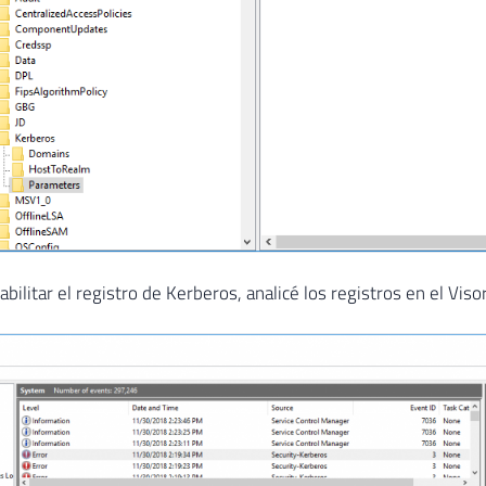
ilitar el registro de Kerberos, analicé los registros en el Viso