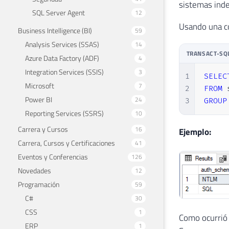
sistemas ind
SQL Server Agent
12
Usando una co
Business Intelligence (BI)
59
Analysis Services (SSAS)
14
TRANSACT-SQ
Azure Data Factory (ADF)
4
Integration Services (SSIS)
3
1
SELEC
Microsoft
7
2
FROM
 
Power BI
24
3
GROUP
Reporting Services (SSRS)
10
Carrera y Cursos
16
Ejemplo:
Carrera, Cursos y Certificaciones
41
Eventos y Conferencias
126
Novedades
12
Programación
59
C#
30
CSS
1
Como ocurrió 
ERP
1