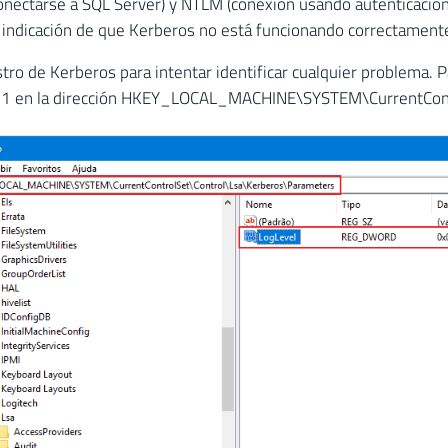
onectarse a SQL Server) y NTLM (conexión usando autenticació
 indicación de que Kerberos no está funcionando correctament
istro de Kerberos para intentar identificar cualquier problema. 
 = 1 en la dirección HKEY_LOCAL_MACHINE\SYSTEM\CurrentCon