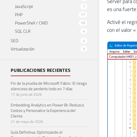
Server para c
JavaScript
1
es una fuerte
PHP
17
Activé el reg
PowerShell / CMD
10
con el valor
SQL CLR
4
SEO
4
Virtualización
5
PUBLICACIONES RECIENTES
Fin de la prueba de Microsoft Fabric: El riesgo
silencioso de perderlo todo en 7 días
17 de junio de 2026
Embedding Analytics en Power BI: Reduzca
Costos y Personalice la Experiencia del
Cliente
21 de mayo de 2026
Guía Definitiva: Optimizando el