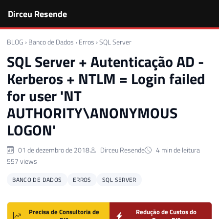
Dirceu Resende
BLOG
›
Banco de Dados
›
Erros
›
SQL Server
SQL Server + Autenticação AD -
Kerberos + NTLM = Login failed
for user 'NT
AUTHORITY\ANONYMOUS
LOGON'
01 de dezembro de 2018
Dirceu Resende
4 min de leitura
557 views
BANCO DE DADOS
ERROS
SQL SERVER
Precisa de Consultoria de
Redução de Custos do