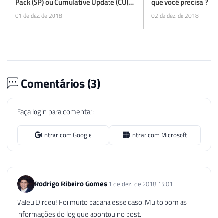
Pack (SP) ou Cumulative Update (CU)
que você precisa ?
para a sua instância
01 de dez. de 2018
02 de dez. de 2018
Comentários (
3
)
Faça login para comentar:
Entrar com Google
Entrar com Microsoft
Rodrigo Ribeiro Gomes
1 de dez. de 2018 15:01
Valeu Dirceu! Foi muito bacana esse caso. Muito bom as
informações do log que apontou no post.