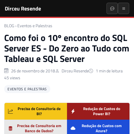
Dirceu Resende
BLOG
›
Eventos e Palestras
Como foi o 10º encontro do SQL
Server ES - Do Zero ao Tudo com
Tableau e SQL Server
26 de novembro de 2018
Dirceu Resende
1 min de leitura
45 views
EVENTOS E PALESTRAS
Precisa de Consultoria de
Redução de Custos do
BI?
Power BI?
Precisa de Consultoria em
Redução de Custos com
Banco de Dados?
Azure?