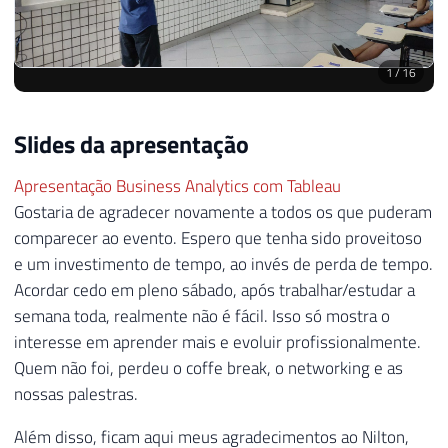
Slides da apresentação
Apresentação Business Analytics com Tableau
Gostaria de agradecer novamente a todos os que puderam
comparecer ao evento. Espero que tenha sido proveitoso
e um investimento de tempo, ao invés de perda de tempo.
Acordar cedo em pleno sábado, após trabalhar/estudar a
semana toda, realmente não é fácil. Isso só mostra o
interesse em aprender mais e evoluir profissionalmente.
Quem não foi, perdeu o coffe break, o networking e as
nossas palestras.
Além disso, ficam aqui meus agradecimentos ao Nilton,
pelo tempo e disponibilidade de sair de São Paulo para vir
aqui palestrar para nós aqui do Espírito Santo, para o
Centro Universitário Católica de Vitória
, que nos cedeu o