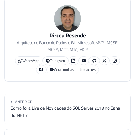
Dirceu Resende
Arquiteto de Banco de Dados e BI · Microsoft MVP · MCSE,
MCSA, MCT, MTA, MCP
WhatsApp
Telegram
Veja minhas certificações
← ANTERIOR
Como foi a Live de Novidades do SQL Server 2019 no Canal
dotNET ?
PRÓXIMO →
SQL Server + Autenticação AD - Kerberos + NTLM = Login
failed for user 'NT AUTHORITY\ANONYMOUS LOGON'