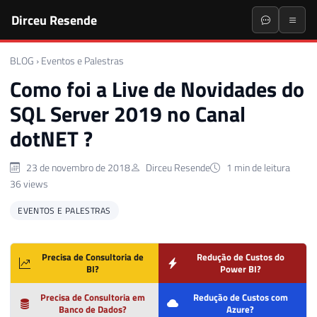
Dirceu Resende
BLOG
›
Eventos e Palestras
Como foi a Live de Novidades do
SQL Server 2019 no Canal
dotNET ?
23 de novembro de 2018
Dirceu Resende
1 min de leitura
36 views
EVENTOS E PALESTRAS
Precisa de Consultoria de
Redução de Custos do
BI?
Power BI?
Precisa de Consultoria em
Redução de Custos com
Banco de Dados?
Azure?