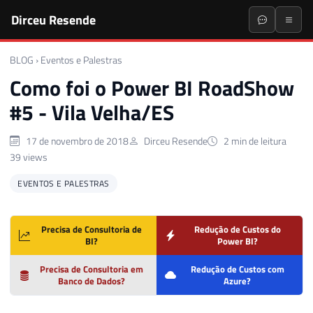
Dirceu Resende
BLOG
›
Eventos e Palestras
Como foi o Power BI RoadShow
#5 - Vila Velha/ES
17 de novembro de 2018
Dirceu Resende
2 min de leitura
39 views
EVENTOS E PALESTRAS
Precisa de Consultoria de
Redução de Custos do
BI?
Power BI?
Precisa de Consultoria em
Redução de Custos com
Banco de Dados?
Azure?