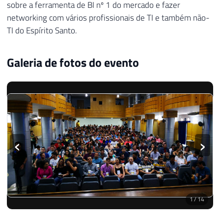
sobre a ferramenta de BI nº 1 do mercado e fazer
networking com vários profissionais de TI e também não-
TI do Espírito Santo.
Galeria de fotos do evento
‹
›
2
/
14
Slide da minha apresentação