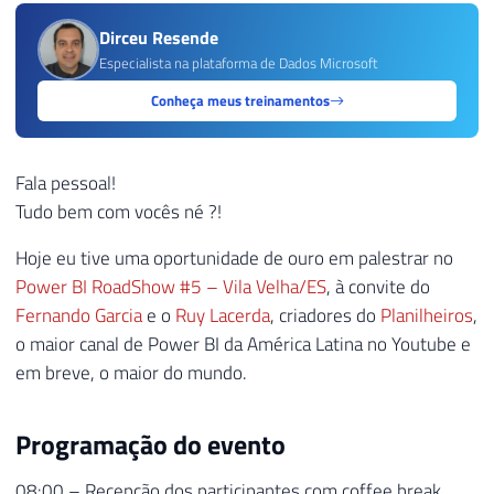
Dirceu Resende
Especialista na plataforma de Dados Microsoft
Conheça meus treinamentos
Fala pessoal!
Tudo bem com vocês né ?!
Hoje eu tive uma oportunidade de ouro em palestrar no
Power BI RoadShow #5 – Vila Velha/ES
, à convite do
Fernando Garcia
e o
Ruy Lacerda
, criadores do
Planilheiros
,
o maior canal de Power BI da América Latina no Youtube e
em breve, o maior do mundo.
Programação do evento
08:00 – Recepção dos participantes com coffee break