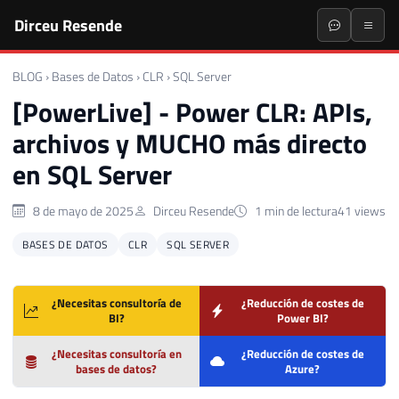
Dirceu Resende
BLOG
›
Bases de Datos
›
CLR
›
SQL Server
[PowerLive] - Power CLR: APIs,
archivos y MUCHO más directo
en SQL Server
8 de mayo de 2025
Dirceu Resende
1 min de lectura
41 views
BASES DE DATOS
CLR
SQL SERVER
¿Necesitas consultoría de
¿Reducción de costes de
BI?
Power BI?
¿Necesitas consultoría en
¿Reducción de costes de
bases de datos?
Azure?