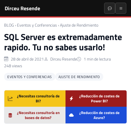
Dirceu Resende
BLOG
›
Eventos y Conferencias
›
Ajuste de Rendimiento
SQL Server es extremadamente
rapido. Tu no sabes usarlo!
28 de abril de 2021
Dirceu Resende
1 min de lectura
248 views
EVENTOS Y CONFERENCIAS
AJUSTE DE RENDIMIENTO
¿Necesitas consultoría de
¿Reducción de costes de
BI?
Power BI?
¿Necesitas consultoría en
¿Reducción de costes de
bases de datos?
Azure?