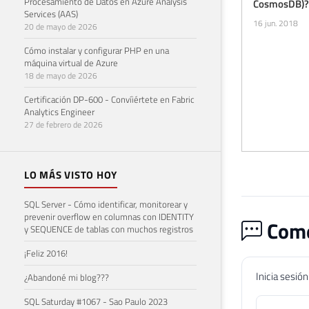
Procesamiento de Datos en Azure Analysis
CosmosDB)?
Services (AAS)
16 jun. 2018
20 de mayo de 2026
Cómo instalar y configurar PHP en una
máquina virtual de Azure
18 de mayo de 2026
Certificación DP-600 - Convíiértete en Fabric
Analytics Engineer
27 de febrero de 2026
LO MÁS VISTO HOY
SQL Server - Cómo identificar, monitorear y
prevenir overflow en columnas con IDENTITY
Come
y SEQUENCE de tablas con muchos registros
¡Feliz 2016!
Inicia sesió
¿Abandoné mi blog???
SQL Saturday #1067 - Sao Paulo 2023