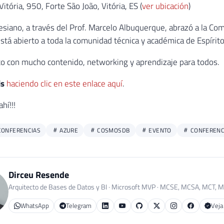
Vitória, 950, Forte São João, Vitória, ES (
ver ubicación
)
lesiano, a través del Prof. Marcelo Albuquerque, abrazó a la C
stá abierto a toda la comunidad técnica y académica de Espírito
o con mucho contenido, networking y aprendizaje para todos.
is
haciendo clic en este enlace aquí
.
hí!!!
CONFERENCIAS
AZURE
COSMOSDB
EVENTO
CONFERENC
Dirceu Resende
Arquitecto de Bases de Datos y BI · Microsoft MVP · MCSE, MCSA, MCT, 
WhatsApp
Telegram
Veja