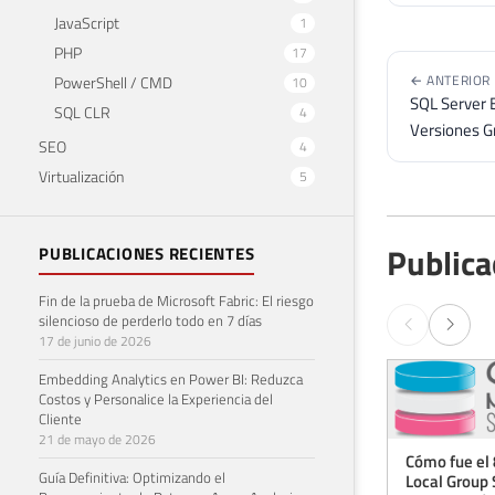
JavaScript
1
PHP
17
← ANTERIOR
PowerShell / CMD
10
SQL Server 
SQL CLR
4
Versiones G
SEO
4
Virtualización
5
Publica
PUBLICACIONES RECIENTES
Fin de la prueba de Microsoft Fabric: El riesgo
silencioso de perderlo todo en 7 días
17 de junio de 2026
Embedding Analytics en Power BI: Reduzca
Costos y Personalice la Experiencia del
Cliente
21 de mayo de 2026
Cómo fue el 
Guía Definitiva: Optimizando el
Local Group 