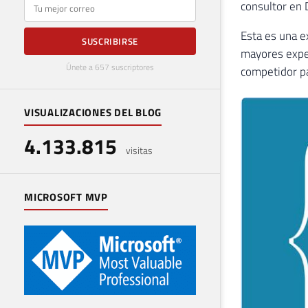
E-mail
consultor en 
Esta es una e
SUSCRIBIRSE
mayores exper
Únete a 657 suscriptores
competidor pa
VISUALIZACIONES DEL BLOG
4.133.815
visitas
MICROSOFT MVP