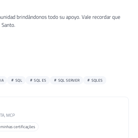
omunidad brindándonos todo su apoyo. Vale recordar que
 Santo.
IA
SQL
SQL ES
SQL SERVER
SQLES
MTA, MCP
 minhas certificações