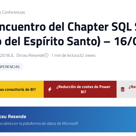
y Conferencias
ncuentro del Chapter SQL 
 del Espírito Santo) – 16
e 2018
Dirceu Resende
1 min de lectura
32 views
NFERENCIAS
¿Reducción de costes de Power
¿Nec
as consultoría de BI?
BI?
rceu Resende
cialista en la plataforma de datos de Microsoft