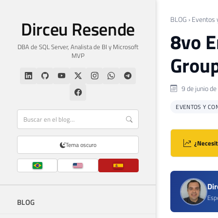
BLOG
›
Eventos 
Dirceu Resende
8vo E
DBA de SQL Server, Analista de BI y Microsoft
MVP
Group
9 de junio d
EVENTOS Y CO
¿Necesit
Tema oscuro
Di
Espe
BLOG