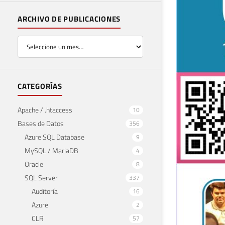
ARCHIVO DE PUBLICACIONES
CATEGORÍAS
Apache / .htaccess
10
Bases de Datos
356
Azure SQL Database
9
MySQL / MariaDB
4
Oracle
8
SQL Server
337
Auditoría
16
Azure
2
CLR
57