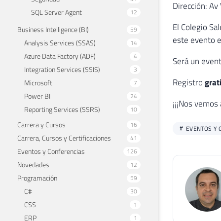
Dirección: Av 
SQL Server Agent
12
El Colegio Sa
Business Intelligence (BI)
59
este evento e
Analysis Services (SSAS)
14
Azure Data Factory (ADF)
4
Será un event
Integration Services (SSIS)
3
Registro
grat
Microsoft
7
Power BI
24
¡¡¡Nos vemos a
Reporting Services (SSRS)
10
Carrera y Cursos
16
EVENTOS Y 
Carrera, Cursos y Certificaciones
41
Eventos y Conferencias
126
Novedades
12
Programación
59
C#
30
CSS
1
ERP
1