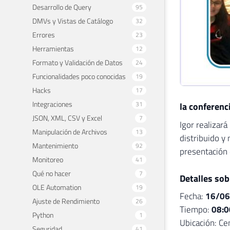
Desarrollo de Query
95
DMVs y Vistas de Catálogo
32
Errores
23
Herramientas
12
Formato y Validación de Datos
24
Funcionalidades poco conocidas
19
Hacks
17
Integraciones
31
la conferenc
JSON, XML, CSV y Excel
7
Igor realizar
Manipulación de Archivos
13
distribuido y
Mantenimiento
92
presentación 
Monitoreo
41
Qué no hacer
7
Detalles sob
OLE Automation
19
Fecha:
16/06
Ajuste de Rendimiento
26
Tiempo:
08:0
Python
1
Ubicación: Cen
Seguridad
41