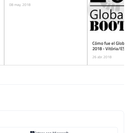
08 may. 2018
Cómo fue el Global 
2018 - Vitória/ES
26 abr. 2018