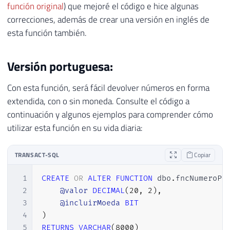
función original
) que mejoré el código e hice algunas
correcciones, además de crear una versión en inglés de
esta función también.
Versión portuguesa:
Con esta función, será fácil devolver números en forma
extendida, con o sin moneda. Consulte el código a
continuación y algunos ejemplos para comprender cómo
utilizar esta función en su vida diaria:
TRANSACT-SQL
Copiar
1
CREATE
OR
ALTER
FUNCTION
 dbo
.
fncNumeroPo
2
@valor
DECIMAL
(
20
,
2
)
,
3
@incluirMoeda
BIT
4
)
5
RETURNS
VARCHAR
(
8000
)