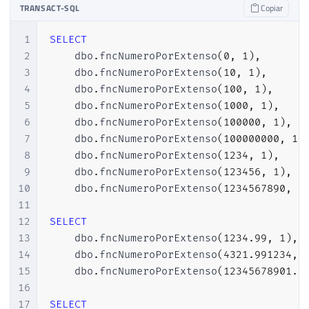
24
@retorno
VARCHAR
(
8000
)
=
''
;
TRANSACT-SQL
Copiar
25
26
1
SELECT
27
IF
(
@valor
=
0
)
2
    dbo
.
fncNumeroPorExtenso
(
0
,
1
)
,
28
BEGIN
3
    dbo
.
fncNumeroPorExtenso
(
10
,
1
)
,
29
SET
@retorno
=
'Zero'
+
(
CASE
WH
4
    dbo
.
fncNumeroPorExtenso
(
100
,
1
)
,
30
RETURN
@retorno
;
5
    dbo
.
fncNumeroPorExtenso
(
1000
,
1
)
,
31
END
;
6
    dbo
.
fncNumeroPorExtenso
(
100000
,
1
)
,
32
7
    dbo
.
fncNumeroPorExtenso
(
100000000
,
1
)
33
8
    dbo
.
fncNumeroPorExtenso
(
1234
,
1
)
,
34
------------------------------------
9
    dbo
.
fncNumeroPorExtenso
(
123456
,
1
)
,
35
-- Cria as tabelas com os intervalos
10
    dbo
.
fncNumeroPorExtenso
(
1234567890
,
1
36
------------------------------------
11
37
12
SELECT
38
DECLARE
@tabelaNumeros
TABLE
13
    dbo
.
fncNumeroPorExtenso
(
1234.99
,
1
)
,
39
(
14
    dbo
.
fncNumeroPorExtenso
(
4321.991234
,
40
        descricao 
VARCHAR
(
50
)
NOT
NULL
,
15
    dbo
.
fncNumeroPorExtenso
(
12345678901.9
41
        menor 
INT
NOT
NULL
,
16
42
        maior 
INT
NOT
NULL
17
SELECT