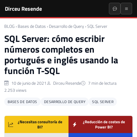
Dirceu Resende
BLOG
›
Bases de Datos
›
Desarrollo de Query
›
SQL Server
SQL Server: cómo escribir
números completos en
portugués e inglés usando la
función T-SQL
10 de junio de 2021
Dirceu Resende
7 min de lectura
2.253 views
BASES DE DATOS
DESARROLLO DE QUERY
SQL SERVER
¿Necesitas consultoría de
¿Reducción de costes de
BI?
Power BI?