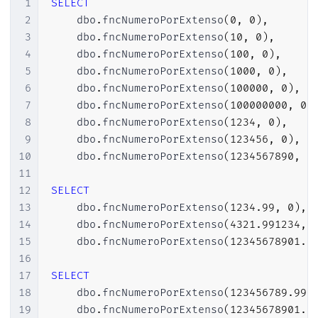
1
SELECT
62
(
'Sete'
,
7
,
7
)
,
2
    dbo
.
fncNumeroPorExtenso
(
0
,
0
)
,
63
(
'Oito'
,
8
,
8
)
,
3
    dbo
.
fncNumeroPorExtenso
(
10
,
0
)
,
64
(
'Nove'
,
9
,
9
)
,
4
    dbo
.
fncNumeroPorExtenso
(
100
,
0
)
,
65
(
'Dez'
,
10
,
10
)
,
5
    dbo
.
fncNumeroPorExtenso
(
1000
,
0
)
,
66
(
'Onze'
,
11
,
11
)
,
6
    dbo
.
fncNumeroPorExtenso
(
100000
,
0
)
,
67
(
'Doze'
,
12
,
12
)
,
7
    dbo
.
fncNumeroPorExtenso
(
100000000
,
0
)
68
(
'Treze'
,
13
,
13
)
,
8
    dbo
.
fncNumeroPorExtenso
(
1234
,
0
)
,
69
(
'Catorze'
,
14
,
14
)
,
9
    dbo
.
fncNumeroPorExtenso
(
123456
,
0
)
,
70
(
'Quinze'
,
15
,
15
)
,
10
    dbo
.
fncNumeroPorExtenso
(
1234567890
,
0
71
(
'Dezesseis'
,
16
,
16
)
,
11
72
(
'Dezessete'
,
17
,
17
)
,
12
SELECT
73
(
'Dezoito'
,
18
,
18
)
,
13
    dbo
.
fncNumeroPorExtenso
(
1234.99
,
0
)
,
74
(
'Dezenove'
,
19
,
19
)
,
14
    dbo
.
fncNumeroPorExtenso
(
4321.991234
,
75
(
'Vinte'
,
20
,
20
)
,
15
    dbo
.
fncNumeroPorExtenso
(
12345678901.9
76
(
'Vinte e'
,
21
,
29
)
,
16
77
(
'Trinta'
,
30
,
30
)
,
17
SELECT
78
(
'Trinta e'
,
31
,
39
)
,
18
    dbo
.
fncNumeroPorExtenso
(
123456789.991
79
(
'Quarenta'
,
40
,
40
)
,
19
    dbo
.
fncNumeroPorExtenso
(
12345678901.9