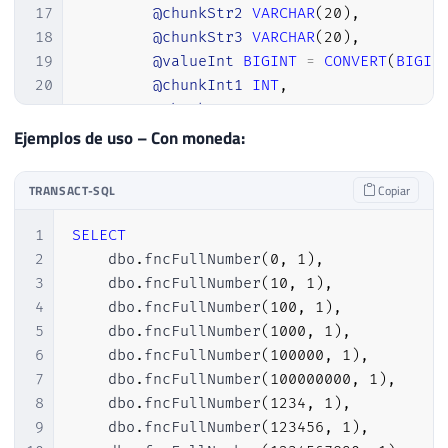
17
@chunkStr2
VARCHAR
(
20
)
,
118
18
@chunkStr3
VARCHAR
(
20
)
,
119
19
@valueInt
BIGINT
=
CONVERT
(
BIGIN
120
------------------------------------
20
@chunkInt1
INT
,
121
-- Gera os valores por extenso dos r
21
@chunkInt2
INT
,
122
------------------------------------
22
@chunkInt3
INT
,
Ejemplos de uso – Con moneda:
123
23
@lowestNumber
INT
,
124
-- Busca o número de casas
24
@counter
INT
=
1
,
125
SELECT
TOP
(
1
)
TRANSACT-SQL
Copiar
25
@numberOfChunks
INT
,
126
@menorNumero
=
 menor 
-
1
26
@return
VARCHAR
(
8000
)
=
''
;
127
FROM
1
SELECT
27
128
@tabelaMilhares
2
    dbo
.
fncFullNumber
(
0
,
1
)
,
28
SET
@numberOfChunks
=
LEN
(
@valueInt
)
129
WHERE
3
    dbo
.
fncFullNumber
(
10
,
1
)
,
29
130
        menor 
>
LEN
(
@valorStr
)
;
4
    dbo
.
fncFullNumber
(
100
,
1
)
,
30
131
5
    dbo
.
fncFullNumber
(
1000
,
1
)
,
31
IF
(
@value
=
0
)
132
6
    dbo
.
fncFullNumber
(
100000
,
1
)
,
32
BEGIN
133
-- Adiciona casas a esquerda (tratan
7
    dbo
.
fncFullNumber
(
100000000
,
1
)
,
33
SET
@return
=
'Zero'
+
(
CASE
WHE
134
SET
@valorStr
=
REPLICATE
(
'0'
,
@meno
8
    dbo
.
fncFullNumber
(
1234
,
1
)
,
34
RETURN
@return
;
135
9
    dbo
.
fncFullNumber
(
123456
,
1
)
,
35
END
;