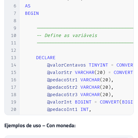
6
AS
7
BEGIN
8
9
------------------------------------
10
-- Define as variáveis
11
------------------------------------
12
13
DECLARE
14
@valorCentavos
TINYINT
=
CONVERT
15
@valorStr
VARCHAR
(
20
)
=
CONVERT
(
16
@pedacoStr1
VARCHAR
(
20
)
,
17
@pedacoStr2
VARCHAR
(
20
)
,
18
@pedacoStr3
VARCHAR
(
20
)
,
19
@valorInt
BIGINT
=
CONVERT
(
BIGIN
20
@pedacoInt1
INT
,
21
@pedacoInt2
INT
,
22
@pedacoInt3
INT
,
Ejemplos de uso – Con moneda:
23
@menorNumero
INT
,