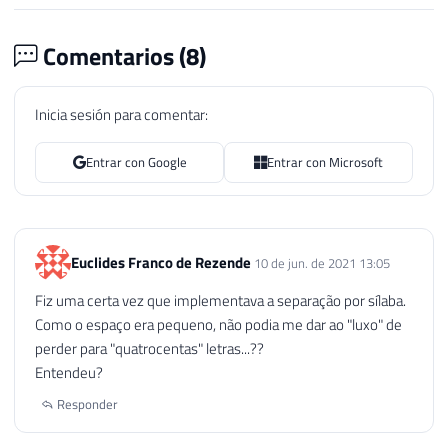
129
@lowestNumber
=
[
lower
]
-
1
230
130
FROM
231
-- Gera o extenso dos centavos
Comentarios (
8
)
131
@tableThousands
232
SELECT
132
WHERE
233
@retorno
+
=
 descricao 
+
' '
133
[
lower
]
>
LEN
(
@valueStr
)
;
Inicia sesión para comentar:
234
FROM
134
235
@tabelaNumeros
135
Entrar con Google
Entrar con Microsoft
236
WHERE
136
SET
@valueStr
=
REPLICATE
(
'0'
,
@lowe
237
(
137
238
@pedacoInt1
<>
0
138
239
AND
LEN
(
@pedacoInt1
)
=
2
139
WHILE
(
LEN
(
@valueStr
)
>
0
)
240
AND
@pedacoInt1
BETWEEN
 meno
Euclides Franco de Rezende
10 de jun. de 2021 13:05
140
BEGIN
241
)
Fiz uma certa vez que implementava a separação por sílaba.
141
242
OR
(
Como o espaço era pequeno, não podia me dar ao "luxo" de
142
SET
@chunkStr1
=
LEFT
(
@valueStr
,
243
@pedacoInt2
<>
0
perder para "quatrocentas" letras...??
143
SET
@chunkStr2
=
RIGHT
(
@chunkStr
244
AND
(
Entendeu?
144
SET
@chunkStr3
=
RIGHT
(
@chunkStr
245
@pedacoInt1
<
10
145
Responder
246
OR
@pedacoInt1
>
20
146
SELECT
247
)
147
@chunkInt1
=
CONVERT
(
INT
,
@c