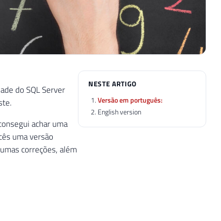
NESTE ARTIGO
dade do SQL Server
Versão em português:
ste.
English version
 consegui achar uma
ocês uma versão
lgumas correções, além