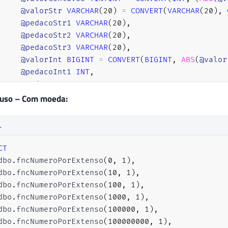
@valorStr
VARCHAR
(
20
)
=
CONVERT
(
VARCHAR
(
20
)
,
@pedacoStr1
VARCHAR
(
20
)
,
@pedacoStr2
VARCHAR
(
20
)
,
@pedacoStr3
VARCHAR
(
20
)
,
@valorInt
BIGINT
=
CONVERT
(
BIGINT
,
ABS
(
@valor
@pedacoInt1
INT
,
@pedacoInt2
INT
,
@pedacoInt3
INT
,
 uso – Com moeda:
@menorNumero
INT
,
@retorno
VARCHAR
(
8000
)
=
''
;
L
CT
IF
(
@valor
=
0
)
dbo
.
fncNumeroPorExtenso
(
0
,
1
)
,
BEGIN
dbo
.
fncNumeroPorExtenso
(
10
,
1
)
,
SET
@retorno
=
'Zero'
+
(
CASE
WHEN
@incluirMo
dbo
.
fncNumeroPorExtenso
(
100
,
1
)
,
RETURN
@retorno
;
dbo
.
fncNumeroPorExtenso
(
1000
,
1
)
,
END
;
dbo
.
fncNumeroPorExtenso
(
100000
,
1
)
,
dbo
.
fncNumeroPorExtenso
(
100000000
,
1
)
,