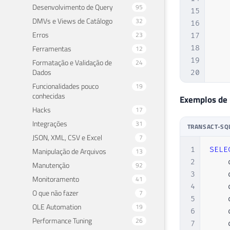
Desenvolvimento de Query
95
15
DMVs e Views de Catálogo
32
16
Erros
23
17
Ferramentas
18
12
19
Formatação e Validação de
24
Dados
20
21
Funcionalidades pouco
19
conhecidas
22
Exemplos de
Hacks
17
23
24
Integrações
31
TRANSACT-SQ
25
JSON, XML, CSV e Excel
7
26
1
SELE
Manipulação de Arquivos
13
27
2
    
Manutenção
92
28
3
    
Monitoramento
41
29
4
    
O que não fazer
7
30
5
    
OLE Automation
19
31
6
    
Performance Tuning
26
32
7
    