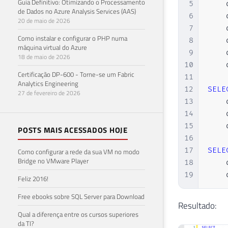
Guia Definitivo: Otimizando o Processamento
5
    
de Dados no Azure Analysis Services (AAS)
71
6
    
20 de maio de 2026
72
7
    
73
Como instalar e configurar o PHP numa
8
    
máquina virtual do Azure
74
9
    
18 de maio de 2026
75
10
    
76
Certificação DP-600 - Torne-se um Fabric
11
Analytics Engineering
77
12
SELE
27 de fevereiro de 2026
78
13
    
79
14
    
80
15
    
POSTS MAIS ACESSADOS HOJE
81
16
82
17
SELE
Como configurar a rede da sua VM no modo
83
Bridge no VMware Player
18
    
84
19
    
Feliz 2016!
85
86
Free ebooks sobre SQL Server para Download
Resultado:
87
Qual a diferença entre os cursos superiores
88
da TI?