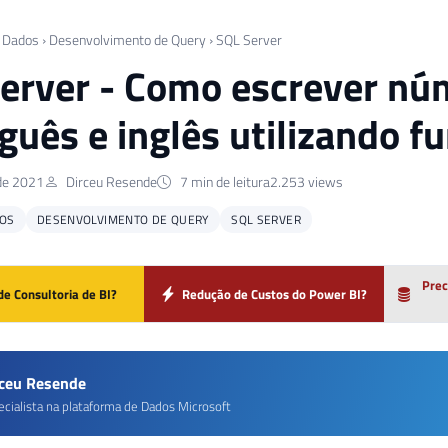
 Dados
›
Desenvolvimento de Query
›
SQL Server
erver - Como escrever nú
guês e inglês utilizando f
de 2021
Dirceu Resende
7 min de leitura
2.253 views
OS
DESENVOLVIMENTO DE QUERY
SQL SERVER
Prec
de Consultoria de BI?
Redução de Custos do Power BI?
rceu Resende
ecialista na plataforma de Dados Microsoft