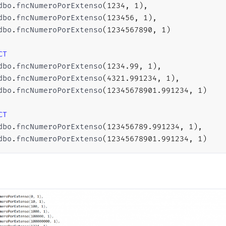
dbo
.
fncNumeroPorExtenso
(
1234
,
1
)
,
---------------------------------------
dbo
.
fncNumeroPorExtenso
(
123456
,
1
)
,
-- Cria as tabelas com os intervalos
dbo
.
fncNumeroPorExtenso
(
1234567890
,
1
)
---------------------------------------
CT
DECLARE
@tabelaNumeros
TABLE
dbo
.
fncNumeroPorExtenso
(
1234.99
,
1
)
,
(
dbo
.
fncNumeroPorExtenso
(
4321.991234
,
1
)
,
     descricao 
VARCHAR
(
50
)
NOT
NULL
,
dbo
.
fncNumeroPorExtenso
(
12345678901.991234
,
1
)
     menor 
INT
NOT
NULL
,
     maior 
INT
NOT
NULL
CT
)
;
dbo
.
fncNumeroPorExtenso
(
123456789.991234
,
1
)
,
dbo
.
fncNumeroPorExtenso
(
12345678901.991234
,
1
)
DECLARE
@tabelaMilhares
TABLE
(
     descricaoUm 
VARCHAR
(
50
)
NOT
NULL
,
     descricaoPl 
VARCHAR
(
50
)
NOT
NULL
,
     menor 
INT
NOT
NULL
,
     maior 
INT
NOT
NULL
)
;