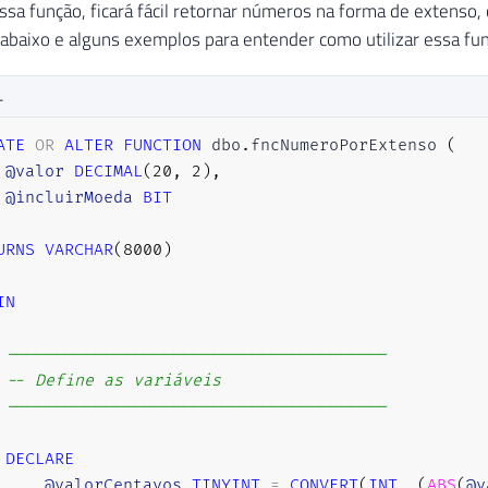
sa função, ficará fácil retornar números na forma de extenso
 abaixo e alguns exemplos para entender como utilizar essa fun
L
ATE
OR
ALTER
FUNCTION
 dbo
.
fncNumeroPorExtenso 
(
@valor
DECIMAL
(
20
,
2
)
,
@incluirMoeda
BIT
URNS
VARCHAR
(
8000
)
IN
---------------------------------------
-- Define as variáveis
---------------------------------------
DECLARE
@valorCentavos
TINYINT
=
CONVERT
(
INT
,
(
ABS
(
@v