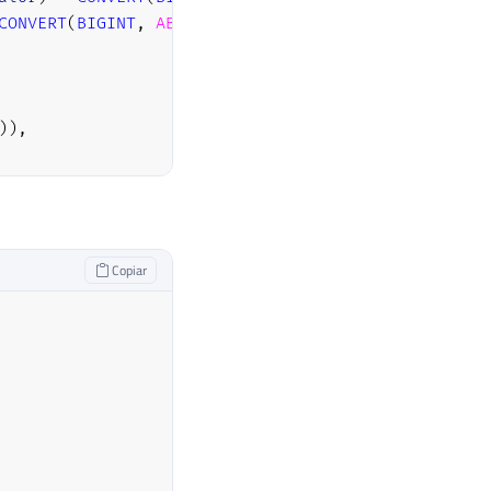
CONVERT
(
BIGINT
,
ABS
(
@valor
)
)
)
,
)
)
,
Copiar
eda
=
1
THEN
' Reais'
ELSE
''
END
)
;