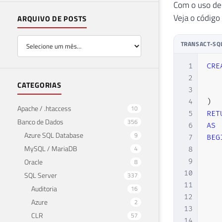
Com o uso des
Veja o código
ARQUIVO DE POSTS
TRANSACT-SQ
1
CRE
2
CATEGORIAS
3
4
)
Apache / .htaccess
10
5
RET
Banco de Dados
356
6
AS
Azure SQL Database
9
7
BEG
MySQL / MariaDB
4
8
Oracle
9
8
10
SQL Server
337
11
Auditoria
16
12
Azure
2
13
CLR
57
14