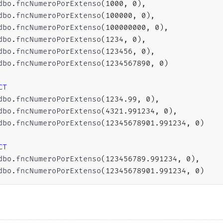
dbo
.
fncNumeroPorExtenso
(
1000
,
0
)
,
(
'Dezesseis'
,
16
,
16
)
,
dbo
.
fncNumeroPorExtenso
(
100000
,
0
)
,
(
'Dezessete'
,
17
,
17
)
,
dbo
.
fncNumeroPorExtenso
(
100000000
,
0
)
,
(
'Dezoito'
,
18
,
18
)
,
dbo
.
fncNumeroPorExtenso
(
1234
,
0
)
,
(
'Dezenove'
,
19
,
19
)
,
dbo
.
fncNumeroPorExtenso
(
123456
,
0
)
,
(
'Vinte'
,
20
,
20
)
,
dbo
.
fncNumeroPorExtenso
(
1234567890
,
0
)
(
'Vinte e'
,
21
,
29
)
,
(
'Trinta'
,
30
,
30
)
,
CT
(
'Trinta e'
,
31
,
39
)
,
dbo
.
fncNumeroPorExtenso
(
1234.99
,
0
)
,
(
'Quarenta'
,
40
,
40
)
,
dbo
.
fncNumeroPorExtenso
(
4321.991234
,
0
)
,
(
'Quarenta e'
,
41
,
49
)
,
dbo
.
fncNumeroPorExtenso
(
12345678901.991234
,
0
)
(
'Cinquenta'
,
50
,
50
)
,
(
'Cinquenta e'
,
51
,
59
)
,
CT
(
'Sessenta'
,
60
,
60
)
,
dbo
.
fncNumeroPorExtenso
(
123456789.991234
,
0
)
,
(
'Sessenta e'
,
61
,
69
)
,
dbo
.
fncNumeroPorExtenso
(
12345678901.991234
,
0
)
(
'Setenta'
,
70
,
70
)
,
(
'Setenta e'
,
71
,
79
)
,
(
'Oitenta'
,
80
,
80
)
,
(
'Oitenta e'
,
81
,
89
)
,