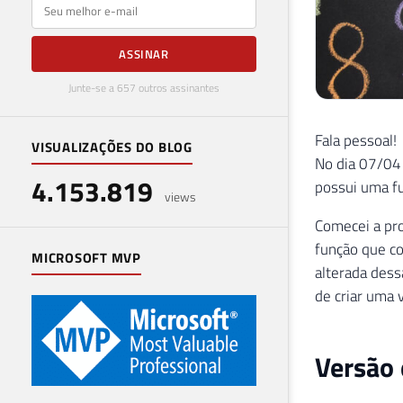
E-mail
ASSINAR
Junte-se a 657 outros assinantes
Fala pessoal!
VISUALIZAÇÕES DO BLOG
No dia 07/04
4.153.819
possui uma fu
views
Comecei a pro
função que co
MICROSOFT MVP
alterada dess
de criar uma
Versão