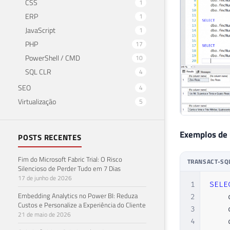
CSS
1
52
ERP
1
53
JavaScript
1
54
PHP
17
55
56
PowerShell / CMD
10
57
SQL CLR
4
58
SEO
4
59
Virtualização
5
60
61
62
Exemplos de
POSTS RECENTES
63
64
Fim do Microsoft Fabric Trial: O Risco
TRANSACT-SQ
65
Silencioso de Perder Tudo em 7 Dias
17 de junho de 2026
66
1
SELE
67
Embedding Analytics no Power BI: Reduza
2
    
68
Custos e Personalize a Experiência do Cliente
3
    
21 de maio de 2026
69
4
    
70