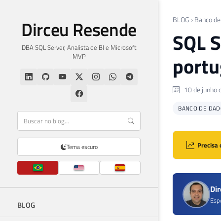
BLOG
›
Banco de
Dirceu Resende
SQL S
DBA SQL Server, Analista de BI e Microsoft
MVP
portu
10 de junho 
BANCO DE DAD
Precisa 
Tema escuro
Di
Esp
BLOG