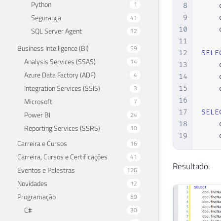
33
Python
1
8
    
34
Segurança
41
9
    
35
10
    
SQL Server Agent
12
36
11
Business Intelligence (BI)
59
37
12
SELE
Analysis Services (SSAS)
14
38
13
    
39
Azure Data Factory (ADF)
4
14
    
40
   
Integration Services (SSIS)
3
15
    
41
   
16
Microsoft
7
42
   
17
SELE
Power BI
24
43
18
    
Reporting Services (SSRS)
10
44
19
    
Carreira e Cursos
16
45
Carreira, Cursos e Certificações
41
46
Resultado:
47
   
Eventos e Palestras
126
48
   
Novidades
12
49
   
Programação
59
50
   
C#
30
51