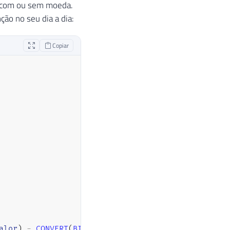
, com ou sem moeda.
ção no seu dia a dia:
Copiar
alor
)
-
CONVERT
(
BIGINT
,
ABS
(
@valor
)
)
)
*
100
)
,