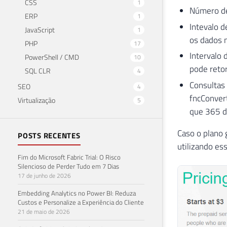
CSS
1
Número de
ERP
1
Intevalo d
JavaScript
1
os dados 
PHP
17
Intervalo 
PowerShell / CMD
10
pode retor
SQL CLR
4
Consultas 
SEO
4
fncConver
Virtualização
5
que 365 di
Caso o plano 
POSTS RECENTES
utilizando es
Fim do Microsoft Fabric Trial: O Risco
Silencioso de Perder Tudo em 7 Dias
17 de junho de 2026
Embedding Analytics no Power BI: Reduza
Custos e Personalize a Experiência do Cliente
21 de maio de 2026