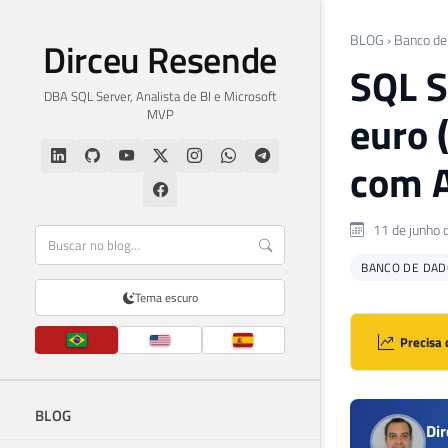
BLOG
›
Banco de
Dirceu Resende
SQL S
DBA SQL Server, Analista de BI e Microsoft
MVP
euro 
com A
11 de junho 
BANCO DE DAD
Tema escuro
Precisa 
BLOG
Di