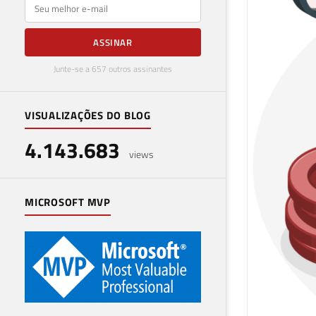
E-mail
ASSINAR
Junte-se a 657 outros assinantes
VISUALIZAÇÕES DO BLOG
4.143.683
views
MICROSOFT MVP