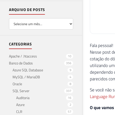
ARQUIVO DE POSTS
CATEGORIAS
Fala pessoal!
Nesse post de
Apache / .htaccess
10
cotação do dó
Banco de Dados
356
utilizando um
Azure SQL Database
9
dependendo d
MySQL / MariaDB
4
parecidos co
Oracle
8
Se você não s
SQL Server
337
Language Run
Auditoria
16
Azure
2
O que vamos c
CLR
57