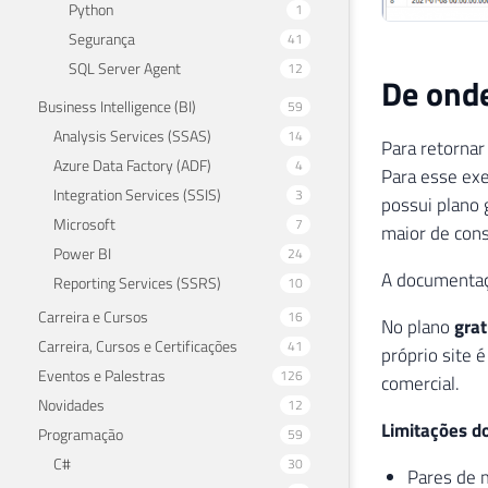
Python
1
Segurança
41
SQL Server Agent
12
De onde
Business Intelligence (BI)
59
Analysis Services (SSAS)
14
Para retornar
Azure Data Factory (ADF)
4
Para esse exe
Integration Services (SSIS)
3
possui plano 
Microsoft
7
maior de cons
Power BI
24
A documentaç
Reporting Services (SSRS)
10
Carreira e Cursos
16
No plano
grat
Carreira, Cursos e Certificações
41
próprio site 
Eventos e Palestras
126
comercial.
Novidades
12
Limitações do
Programação
59
C#
30
Pares de m