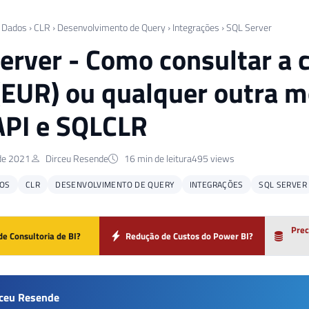
 Dados
›
CLR
›
Desenvolvimento de Query
›
Integrações
›
SQL Server
erver - Como consultar a c
(EUR) ou qualquer outra 
PI e SQLCLR
de 2021
Dirceu Resende
16 min de leitura
495 views
OS
CLR
DESENVOLVIMENTO DE QUERY
INTEGRAÇÕES
SQL SERVER
Prec
de Consultoria de BI?
Redução de Custos do Power BI?
rceu Resende