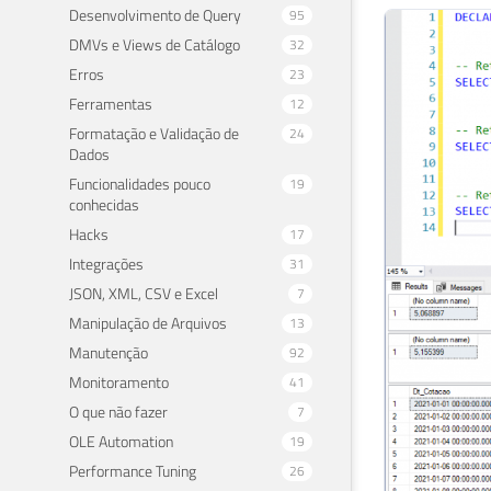
Desenvolvimento de Query
95
DMVs e Views de Catálogo
32
Erros
23
Ferramentas
12
Formatação e Validação de
24
Dados
Funcionalidades pouco
19
conhecidas
Hacks
17
Integrações
31
JSON, XML, CSV e Excel
7
Manipulação de Arquivos
13
Manutenção
92
Monitoramento
41
O que não fazer
7
OLE Automation
19
Performance Tuning
26