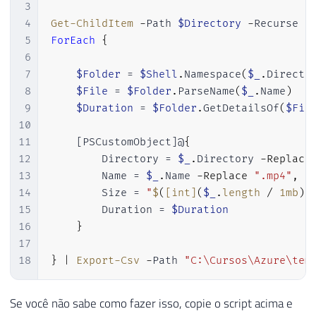
3
4
Get-ChildItem
-
Path 
$Directory
-
Recurse 
-
5
ForEach
{
6
7
$Folder
 = 
$Shell
.
Namespace
(
$_
.
Directo
8
$File
 = 
$Folder
.
ParseName
(
$_
.
Name
)
9
$Duration
 = 
$Folder
.
GetDetailsOf
(
$Fil
10
11
[PSCustomObject]
@
{
12
        Directory = 
$_
.
Directory 
-Replace
13
        Name = 
$_
.
Name 
-Replace
".mp4"
,
"
14
        Size = 
"
$
(
[int]
(
$_
.
length 
/
 1mb
)
)
15
        Duration = 
$Duration
16
}
17
18
}
|
Export-Csv
-
Path 
"C:\Cursos\Azure\tem
Se você não sabe como fazer isso, copie o script acima e