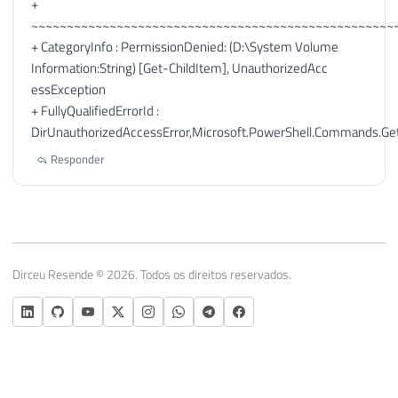
+
~~~~~~~~~~~~~~~~~~~~~~~~~~~~~~~~~~~~~~~~~~~~~~~~~~~
+ CategoryInfo : PermissionDenied: (D:\System Volume
Information:String) [Get-ChildItem], UnauthorizedAcc
essException
+ FullyQualifiedErrorId :
DirUnauthorizedAccessError,Microsoft.PowerShell.Commands.G
Responder
Dirceu Resende © 2026. Todos os direitos reservados.