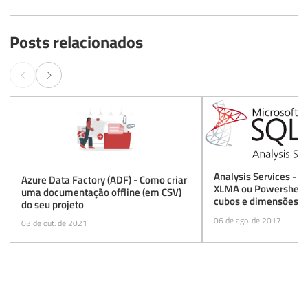
Posts relacionados
Analysis Services - C
Azure Data Factory (ADF) - Como criar
XLMA ou Powershell 
uma documentação offline (em CSV)
cubos e dimensões vi
do seu projeto
comando (T-SQL) ou J
06 de ago. de 2017
03 de out. de 2021