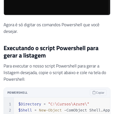
Agora é só digitar os comandos Powershell que você
desejar.
Executando o script Powershell para
gerar a listagem
Para executar o nosso script Powershell para gerar a
listagem desejada, copie o script abaixo e cole na tela do
Powershell:
POWERSHELL
Copiar
1
$Directory
 = 
"C:\Cursos\Azure\"
2
$Shell
 = 
New-Object
-
ComObject Shell
.
Appli