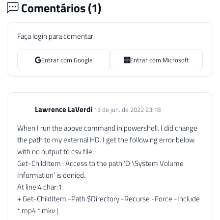
Comentários (
1
)
Faça login para comentar:
Entrar com Google
Entrar com Microsoft
Lawrence LaVerdi
13 de jun. de 2022 23:18
When I run the above command in powershell. I did change
the path to my external HD. I get the following error below
with no output to csv file.
Get-ChildItem : Access to the path ‘D:\System Volume
Information’ is denied.
At line:4 char:1
+ Get-ChildItem -Path $Directory -Recurse -Force -Include
*.mp4 *.mkv |