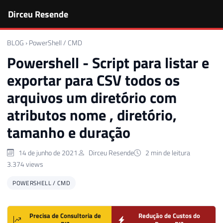
Dirceu Resende
BLOG
›
PowerShell / CMD
Powershell - Script para listar e
exportar para CSV todos os
arquivos um diretório com
atributos nome , diretório,
tamanho e duração
14 de junho de 2021
Dirceu Resende
2 min de leitura
3.374 views
POWERSHELL / CMD
Precisa de Consultoria de
Redução de Custos do