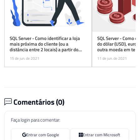
SQL Server - Como identificar a loja
SQL Server - Como co
mais próxima do cliente (ou a
do dólar (USD), euro 
distância entre 2 locais) a partir do
outra moeda em temp
CEP (sem API)
SQLCLR
15 de jun. de 2021
11 de jun. de 2021
Comentários (
0
)
Faça login para comentar:
Entrar com Google
Entrar com Microsoft