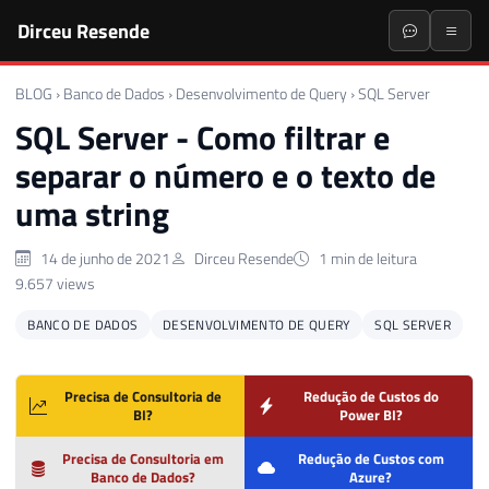
Dirceu Resende
BLOG
›
Banco de Dados
›
Desenvolvimento de Query
›
SQL Server
SQL Server - Como filtrar e
separar o número e o texto de
uma string
14 de junho de 2021
Dirceu Resende
1 min de leitura
9.657 views
BANCO DE DADOS
DESENVOLVIMENTO DE QUERY
SQL SERVER
Precisa de Consultoria de
Redução de Custos do
BI?
Power BI?
Precisa de Consultoria em
Redução de Custos com
Banco de Dados?
Azure?