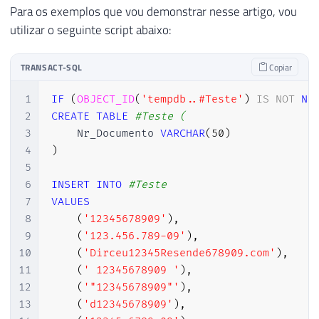
Para os exemplos que vou demonstrar nesse artigo, vou
utilizar o seguinte script abaixo:
TRANSACT-SQL
Copiar
1
IF
(
OBJECT_ID
(
'tempdb..#Teste'
)
IS
NOT
NU
2
CREATE
TABLE
#Teste (
3
    Nr_Documento 
VARCHAR
(
50
)
4
)
5
6
INSERT
INTO
#Teste
7
VALUES
8
(
'12345678909'
)
,
9
(
'123.456.789-09'
)
,
10
(
'Dirceu12345Resende678909.com'
)
,
11
(
' 12345678909 '
)
,
12
(
'"12345678909"'
)
,
13
(
'd12345678909'
)
,