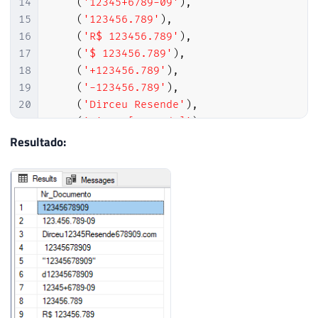
14
(
'12345+6789-09'
)
,
15
(
'123456.789'
)
,
16
(
'R$ 123456.789'
)
,
17
(
'$ 123456.789'
)
,
18
(
'+123456.789'
)
,
19
(
'-123456.789'
)
,
20
(
'Dirceu Resende'
)
,
21
(
'Dirceu[Resende]'
)
Resultado: