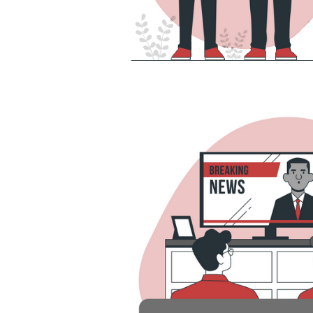
 Server - ISNULL x COALESCE
erenças entre as duas funções
maio de 2022
6 min de leitura