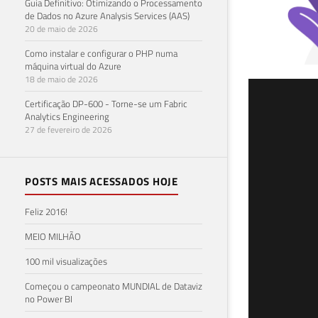
Guia Definitivo: Otimizando o Processamento
de Dados no Azure Analysis Services (AAS)
20 de maio de 2026
Como instalar e configurar o PHP numa
máquina virtual do Azure
18 de maio de 2026
SQL
Certificação DP-600 - Torne-se um Fabric
Analytics Engineering
int
27 de fevereiro de 2026
Prof
POSTS MAIS ACESSADOS HOJE
29 de 
Feliz 2016!
MEIO MILHÃO
100 mil visualizações
Começou o campeonato MUNDIAL de Dataviz
no Power BI