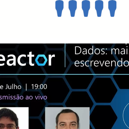
 Server e Azure SQL - Desafio
lizando hierarquias
agosto de 2023
4 min de leitura