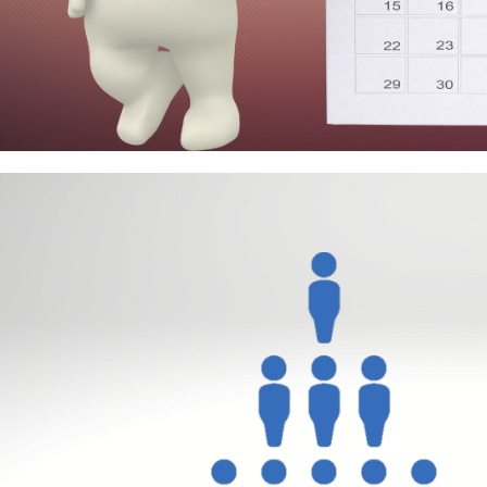
 Server e Azure SQL - Como cr
endário (dimensão de data) uti
iados)
agosto de 2023
21 min de leitura