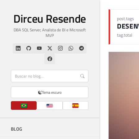
Dirceu Resende
post.tags
DESEN
DBA SQL Server, Analista de BI e Microsoft
tag.total
MVP
Tema escuro
BLOG