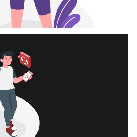
meout ou conexões
d Events (XE) ou SQL