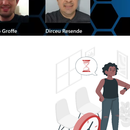
ve] - Microsoft Reactor - GitH
os: mais produtividade escre
julho de 2023
1 min de leitura