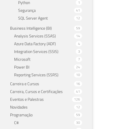
Python
1
Segurança
41
SQL Server Agent
12
Business Intelligence (BI)
59
Analysis Services (SSAS)
14
SQL
Azure Data Factory (ADF)
4
Integration Services (SSIS)
3
dif
Microsoft
7
Power BI
24
08 de 
Reporting Services (SSRS)
10
Carreira e Cursos
16
Carreira, Cursos e Certificações
41
Eventos e Palestras
126
Novidades
12
Programação
59
C#
30