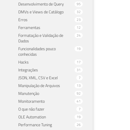
Desenvolvimento de Query
95
DMVs e Views de Catálogo
32
Erros
23
Ferramentas
12
Formatação e Validação de
24
Dados
SQL
Funcionalidades pouco
19
conhecidas
em 
Hacks
17
Integrações
31
09 de 
JSON, XML, CSV e Excel
7
Manipulação de Arquivos
13
Manutenção
92
Monitoramento
41
O que não fazer
7
OLE Automation
19
Performance Tuning
26