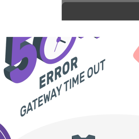
re SQL Database - Função ST
ha parâmetro para incluir nú
novembro de 2021
1 min de leitura