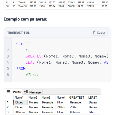
Exemplo com palavras:
TRANSACT-SQL
Copiar
1
SELECT
2
*
,
3
GREATEST
(
Nome1
,
 Nome2
,
 Nome3
,
 Nome4
)
A
4
LEAST
(
Nome1
,
 Nome2
,
 Nome3
,
 Nome4
)
AS
5
FROM
6
#Teste