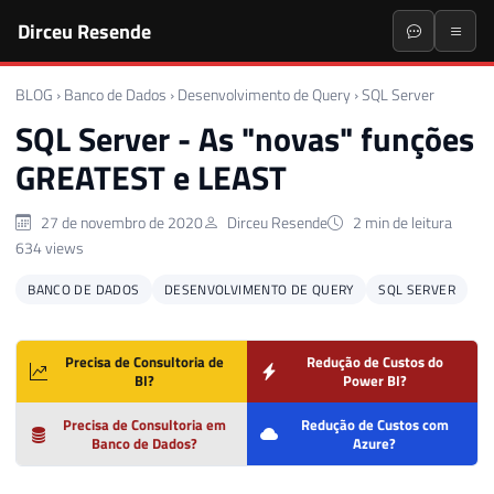
Dirceu Resende
BLOG
›
Banco de Dados
›
Desenvolvimento de Query
›
SQL Server
SQL Server - As "novas" funções
GREATEST e LEAST
27 de novembro de 2020
Dirceu Resende
2 min de leitura
634 views
BANCO DE DADOS
DESENVOLVIMENTO DE QUERY
SQL SERVER
Precisa de Consultoria de
Redução de Custos do
BI?
Power BI?
Precisa de Consultoria em
Redução de Custos com
Banco de Dados?
Azure?