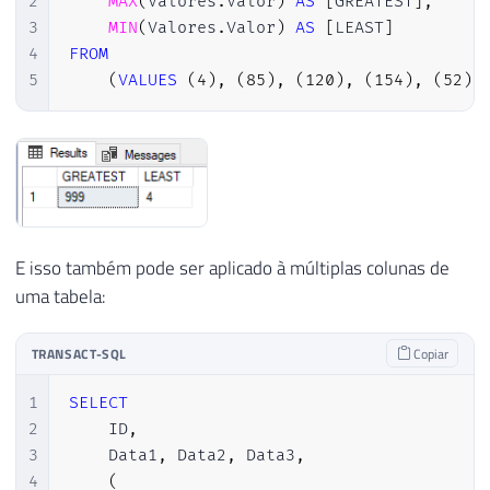
2
MAX
(
Valores
.
Valor
)
AS
[
GREATEST
]
,
3
MIN
(
Valores
.
Valor
)
AS
[
LEAST
]
4
FROM
5
(
VALUES
(
4
)
,
(
85
)
,
(
120
)
,
(
154
)
,
(
52
)
,
E isso também pode ser aplicado à múltiplas colunas de
uma tabela:
TRANSACT-SQL
Copiar
1
SELECT
2
    ID
,
3
    Data1
,
 Data2
,
 Data3
,
4
(