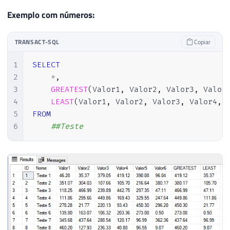
Exemplo com números:
TRANSACT-SQL
Copiar
1
SELECT
2
*
,
3
GREATEST
(
Valor1
,
 Valor2
,
 Valor3
,
 Valor
4
LEAST
(
Valor1
,
 Valor2
,
 Valor3
,
 Valor4
,
 
5
FROM
6
##Teste