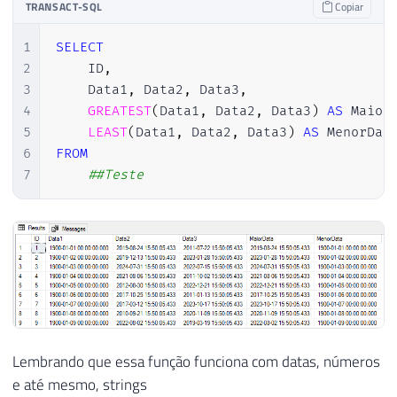
TRANSACT-SQL
Copiar
1
SELECT
2
    ID
,
3
    Data1
,
 Data2
,
 Data3
,
4
GREATEST
(
Data1
,
 Data2
,
 Data3
)
AS
 Maior
5
LEAST
(
Data1
,
 Data2
,
 Data3
)
AS
6
FROM
7
##Teste
Lembrando que essa função funciona com datas, números
e até mesmo, strings