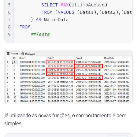
5
SELECT
MAX
(
UltimoAcesso
)
6
FROM
(
VALUES
(
Data1
)
,
(
Data2
)
,
(
Data
7
)
AS
8
FROM
9
##Teste
Já utilizando as novas funções, o comportamento é bem
simples: