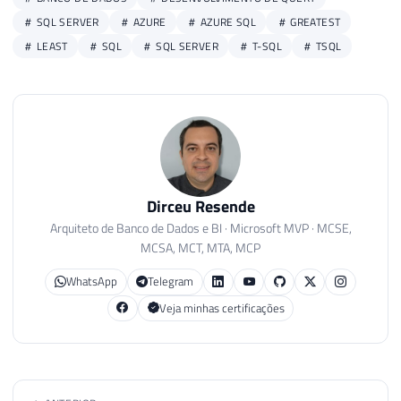
SQL SERVER
AZURE
AZURE SQL
GREATEST
LEAST
SQL
SQL SERVER
T-SQL
TSQL
Dirceu Resende
Arquiteto de Banco de Dados e BI · Microsoft MVP · MCSE,
MCSA, MCT, MTA, MCP
WhatsApp
Telegram
Veja minhas certificações