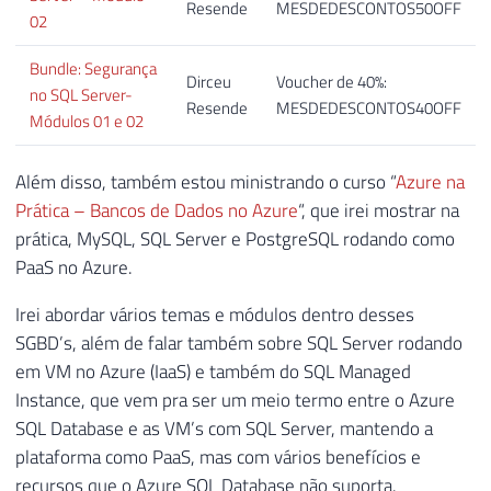
Resende
MESDEDESCONTOS50OFF
02
Bundle: Segurança
Dirceu
Voucher de 40%:
no SQL Server-
Resende
MESDEDESCONTOS40OFF
Módulos 01 e 02
Além disso, também estou ministrando o curso “
Azure na
Prática – Bancos de Dados no Azure
“, que irei mostrar na
prática, MySQL, SQL Server e PostgreSQL rodando como
PaaS no Azure.
Irei abordar vários temas e módulos dentro desses
SGBD’s, além de falar também sobre SQL Server rodando
em VM no Azure (IaaS) e também do SQL Managed
Instance, que vem pra ser um meio termo entre o Azure
SQL Database e as VM’s com SQL Server, mantendo a
plataforma como PaaS, mas com vários benefícios e
recursos que o Azure SQL Database não suporta.