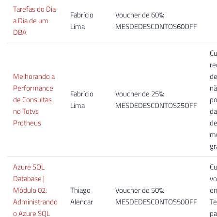
Tarefas do Dia
Fabrício
Voucher de 60%:
a Dia de um
Lima
MESDEDESCONTOS60OFF
DBA
Cu
re
Melhorando a
de
Performance
n
Fabrício
Voucher de 25%:
de Consultas
p
Lima
MESDEDESCONTOS25OFF
no Totvs
da
Protheus
de
mu
gr
Azure SQL
Cu
Database |
vo
Módulo 02:
Thiago
Voucher de 50%:
en
Administrando
Alencar
MESDEDESCONTOS50OFF
Te
o Azure SQL
pa