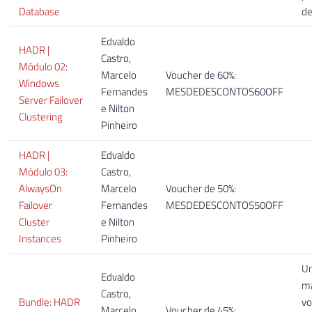
Database
de
Edvaldo
HADR |
Castro,
Módulo 02:
Marcelo
Voucher de 60%:
Windows
Fernandes
MESDEDESCONTOS60OFF
Server Failover
e Nilton
Clustering
Pinheiro
HADR |
Edvaldo
Módulo 03:
Castro,
AlwaysOn
Marcelo
Voucher de 50%:
Failover
Fernandes
MESDEDESCONTOS50OFF
Cluster
e Nilton
Instances​
Pinheiro
U
Edvaldo
ma
Castro,
Bundle: HADR
vo
Marcelo
Voucher de 45%: