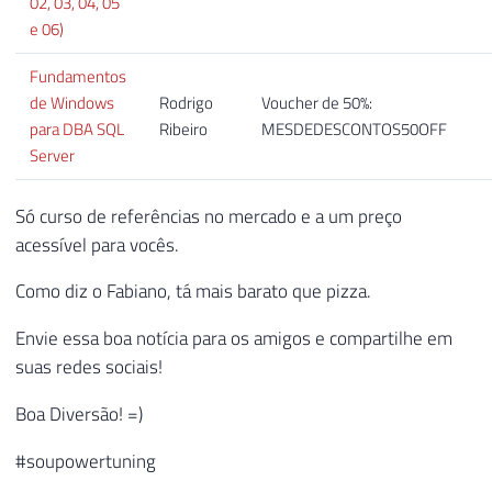
02, 03, 04, 05
e 06)
Fundamentos
de Windows
Rodrigo
Voucher de 50%:
para DBA SQL
Ribeiro
MESDEDESCONTOS50OFF
Server
Só curso de referências no mercado e a um preço
acessível para vocês.
Como diz o Fabiano, tá mais barato que pizza.
Envie essa boa notícia para os amigos e compartilhe em
suas redes sociais!
Boa Diversão! =)
#soupowertuning