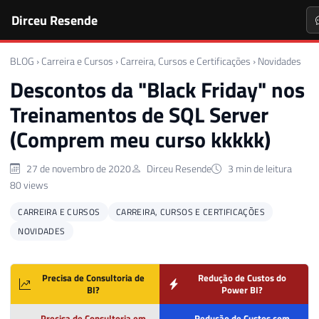
Dirceu Resende
BLOG
›
Carreira e Cursos
›
Carreira, Cursos e Certificações
›
Novidades
Descontos da "Black Friday" nos
Treinamentos de SQL Server
(Comprem meu curso kkkkk)
27 de novembro de 2020
Dirceu Resende
3 min de leitura
80 views
CARREIRA E CURSOS
CARREIRA, CURSOS E CERTIFICAÇÕES
NOVIDADES
Precisa de Consultoria de
Redução de Custos do
BI?
Power BI?
Precisa de Consultoria em
Redução de Custos com