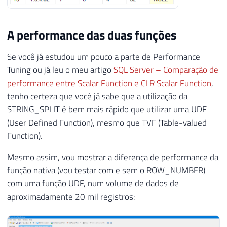
34
@Contador
INT
=
1
,
35
@Total
INT
=
(
SELECT
MAX
(
Id
)
FROM
#Pa
A performance das duas funções
36
@QueryCreate
VARCHAR
(
MAX
)
=
'CREATE T
37
@QueryUpdate
VARCHAR
(
MAX
)
=
''
Se você já estudou um pouco a parte de Performance
38
Tuning ou já leu o meu artigo
SQL Server – Comparação de
39
performance entre Scalar Function e CLR Scalar Function
,
40
WHILE
(
@Contador
<=
@Total
)
tenho certeza que você já sabe que a utilização da
41
BEGIN
STRING_SPLIT é bem mais rápido que utilizar uma UDF
42
SET
@QueryCreate
+
=
', Parte'
+
CONVE
43
SET
@QueryUpdate
+
=
'UPDATE A SET A.P
(User Defined Function), mesmo que TVF (Table-valued
44
SET
@Contador
+
=
1
Function).
45
END
Mesmo assim, vou mostrar a diferença de performance da
46
47
SET
@QueryCreate
+
=
' )'
função nativa (vou testar com e sem o ROW_NUMBER)
48
com uma função UDF, num volume de dados de
49
aproximadamente 20 mil registros:
50
-----------------------------------------
51
-- CRIA A TABELA DINAMICAMENTE