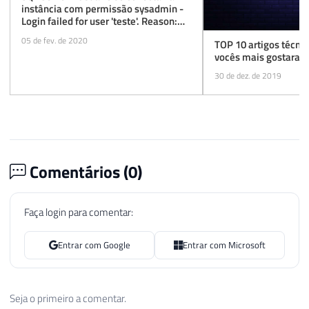
instância com permissão sysadmin -
Login failed for user 'teste'. Reason:
Login-based server access validation
05 de fev. de 2020
TOP 10 artigos técni
failed with an infrastructure error
vocês mais gostaram
30 de dez. de 2019
Comentários (
0
)
Faça login para comentar:
Entrar com Google
Entrar com Microsoft
Seja o primeiro a comentar.