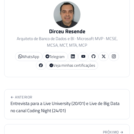
71
-----------------------------------------
72
73
SELECT
*
FROM
##Tabela
Dirceu Resende
Arquiteto de Banco de Dados e BI · Microsoft MVP · MCSE,
MCSA, MCT, MTA, MCP
WhatsApp
Telegram
Veja minhas certificações
← ANTERIOR
Entrevista para a Live University (20/01) e Live de Big Data
no canal Coding Night (24/01)
PRÓXIMO →