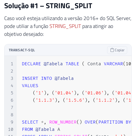
Solução #1 – STRING_SPLIT
Caso você esteja utilizando a versão 2016+ do SQL Server,
pode utiliar a função
STRING_SPLIT
para atingir ao
objetivo desejado:
TRANSACT-SQL
Copiar
1
DECLARE
@Tabela
TABLE
(
 Conta 
VARCHAR
(
100
2
3
INSERT
INTO
@Tabela
4
VALUES
5
(
'1'
)
,
(
'01.04'
)
,
(
'01.06'
)
,
(
'01.04.
6
(
'1.1.3'
)
,
(
'1.5.6'
)
,
(
'1.1.2'
)
,
(
'1.
7
8
9
SELECT
*
,
ROW_NUMBER
(
)
OVER
(
PARTITION
BY
 
10
FROM
@Tabela