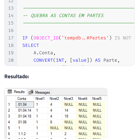
12
13
-----------------------------------------
14
-- QUEBRA AS CONTAS EM PARTES
15
-----------------------------------------
16
17
IF
(
OBJECT_ID
(
'tempdb..#Partes'
)
IS
NOT
N
18
SELECT
19
    A
.
Conta
,
20
CONVERT
(
INT
,
[
value
]
)
AS
 Parte
,
21
ROW_NUMBER
(
)
OVER
(
PARTITION
BY
 A
.
Cont
22
INTO
Resultado:
23
#Partes
24
FROM
25
@Tabela
 A

26
CROSS
APPLY
STRING_SPLIT
(
A
.
Conta
,
'.'
27
28
29
-----------------------------------------
30
-- GERA OS SCRIPTS PRA CRIAÇÃO E ATUALIZA