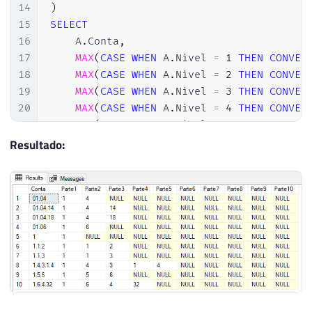
14
)
15
SELECT
16
    A
.
Conta
,
17
MAX
(
CASE
WHEN
 A
.
Nivel 
=
1
THEN
CONVER
18
MAX
(
CASE
WHEN
 A
.
Nivel 
=
2
THEN
CONVER
19
MAX
(
CASE
WHEN
 A
.
Nivel 
=
3
THEN
CONVER
20
MAX
(
CASE
WHEN
 A
.
Nivel 
=
4
THEN
CONVER
21
MAX
(
CASE
WHEN
 A
.
Nivel 
=
5
THEN
CONVER
22
MAX
(
CASE
WHEN
 A
.
Nivel 
=
6
THEN
CONVER
Resultado:
23
MAX
(
CASE
WHEN
 A
.
Nivel 
=
7
THEN
CONVER
24
MAX
(
CASE
WHEN
 A
.
Nivel 
=
8
THEN
CONVER
25
MAX
(
CASE
WHEN
 A
.
Nivel 
=
9
THEN
CONVER
26
MAX
(
CASE
WHEN
 A
.
Nivel 
=
10
THEN
CONVE
27
FROM
28
29
GROUP
BY
30
    A
.
Conta