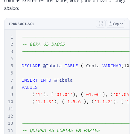
colunas existentes nos dados, você pode utilizar o código
abaixo:
TRANSACT-SQL
Copiar
1
-----------------------------------------
2
-- GERA OS DADOS
3
-----------------------------------------
4
5
DECLARE
@Tabela
TABLE
(
 Conta 
VARCHAR
(
100
6
7
INSERT
INTO
@Tabela
8
VALUES
9
(
'1'
)
,
(
'01.04'
)
,
(
'01.06'
)
,
(
'01.04.
10
(
'1.1.3'
)
,
(
'1.5.6'
)
,
(
'1.1.2'
)
,
(
'1.
11
12
13
-----------------------------------------
14
-- QUEBRA AS CONTAS EM PARTES