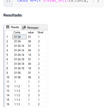
11
CROSS
APPLY
STRING_SPLIT
(
A
.
Conta
,
'.'
)
Resultado: