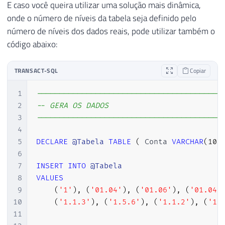
E caso você queira utilizar uma solução mais dinâmica,
onde o número de níveis da tabela seja definido pelo
número de níveis dos dados reais, pode utilizar também o
código abaixo:
TRANSACT-SQL
Copiar
1
-----------------------------------------
2
-- GERA OS DADOS
3
-----------------------------------------
4
5
DECLARE
@Tabela
TABLE
(
 Conta 
VARCHAR
(
100
6
7
INSERT
INTO
@Tabela
8
VALUES
9
(
'1'
)
,
(
'01.04'
)
,
(
'01.06'
)
,
(
'01.04.
10
(
'1.1.3'
)
,
(
'1.5.6'
)
,
(
'1.1.2'
)
,
(
'1.
11