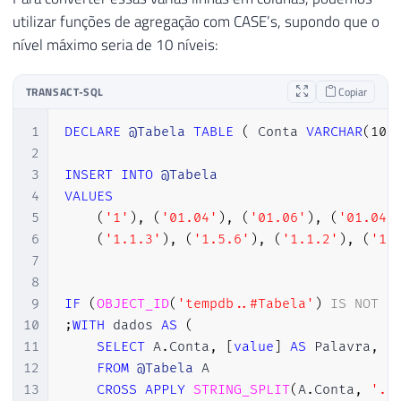
utilizar funções de agregação com CASE’s, supondo que o
nível máximo seria de 10 níveis:
TRANSACT-SQL
Copiar
1
DECLARE
@Tabela
TABLE
(
 Conta 
VARCHAR
(
100
2
3
INSERT
INTO
@Tabela
4
VALUES
5
(
'1'
)
,
(
'01.04'
)
,
(
'01.06'
)
,
(
'01.04.
6
(
'1.1.3'
)
,
(
'1.5.6'
)
,
(
'1.1.2'
)
,
(
'1.
7
8
9
IF
(
OBJECT_ID
(
'tempdb..#Tabela'
)
IS
NOT
N
10
;
WITH
 dados 
AS
(
11
SELECT
 A
.
Conta
,
[
value
]
AS
 Palavra
,
R
12
FROM
@Tabela
 A

13
CROSS
APPLY
STRING_SPLIT
(
A
.
Conta
,
'.'