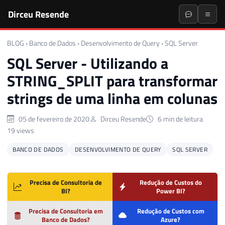
Dirceu Resende
BLOG
›
Banco de Dados
›
Desenvolvimento de Query
›
SQL Server
SQL Server - Utilizando a
STRING_SPLIT para transformar
strings de uma linha em colunas
05 de fevereiro de 2020
Dirceu Resende
6 min de leitura
19 views
BANCO DE DADOS
DESENVOLVIMENTO DE QUERY
SQL SERVER
Precisa de Consultoria de
Redução de Custos do
BI?
Power BI?
Precisa de Consultoria em
Redução de Custos com
Banco de Dados?
Azure?