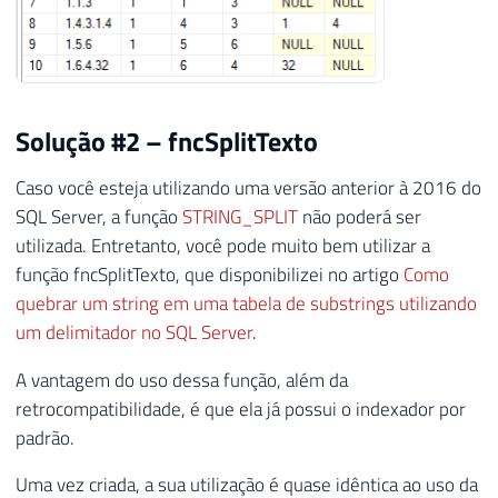
31
-----------------------------------------
32
33
DECLARE
34
@Contador
INT
=
1
,
35
@Total
INT
=
(
SELECT
MAX
(
Nivel
)
FROM
Solução #2 – fncSplitTexto
36
@QueryCreate
VARCHAR
(
MAX
)
=
'CREATE T
37
@QueryUpdate
VARCHAR
(
MAX
)
=
''
Caso você esteja utilizando uma versão anterior à 2016 do
38
SQL Server, a função
STRING_SPLIT
não poderá ser
39
utilizada. Entretanto, você pode muito bem utilizar a
40
WHILE
(
@Contador
<=
@Total
)
função fncSplitTexto, que disponibilizei no artigo
Como
41
BEGIN
quebrar um string em uma tabela de substrings utilizando
42
SET
@QueryCreate
+
=
', Nivel'
+
CONVE
um delimitador no SQL Server
.
43
SET
@QueryUpdate
+
=
'UPDATE A SET A.N
44
SET
@Contador
+
=
1
A vantagem do uso dessa função, além da
45
END
retrocompatibilidade, é que ela já possui o indexador por
46
padrão.
47
SET
@QueryCreate
+
=
' )'
48
Uma vez criada, a sua utilização é quase idêntica ao uso da
49