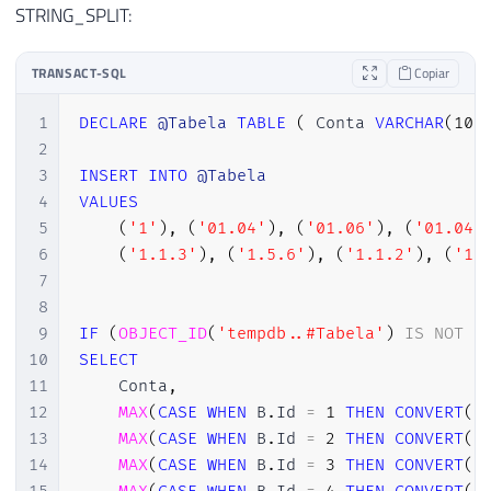
STRING_SPLIT:
50
-----------------------------------------
51
-- CRIA A TABELA DINAMICAMENTE
52
-----------------------------------------
TRANSACT-SQL
Copiar
53
1
DECLARE
@Tabela
TABLE
(
 Conta 
VARCHAR
(
100
54
IF
(
OBJECT_ID
(
'tempdb..##Tabela'
)
IS
NOT
2
55
EXEC
(
@QueryCreate
)
3
INSERT
INTO
@Tabela
56
4
VALUES
57
INSERT
INTO
##Tabela ( Conta )
5
(
'1'
)
,
(
'01.04'
)
,
(
'01.06'
)
,
(
'01.04.
58
SELECT
DISTINCT
6
(
'1.1.3'
)
,
(
'1.5.6'
)
,
(
'1.1.2'
)
,
(
'1.
59
FROM
#Partes
7
60
8
61
9
IF
(
OBJECT_ID
(
'tempdb..#Tabela'
)
IS
NOT
N
62
-----------------------------------------
10
SELECT
63
-- ATUALIZA OS DADOS DINAMICAMENTE
11
    Conta
,
64
-----------------------------------------
12
MAX
(
CASE
WHEN
 B
.
Id 
=
1
THEN
CONVERT
(
I
65
13
MAX
(
CASE
WHEN
 B
.
Id 
=
2
THEN
CONVERT
(
I
66
EXEC
(
@QueryUpdate
)
14
MAX
(
CASE
WHEN
 B
.
Id 
=
3
THEN
CONVERT
(
I
67