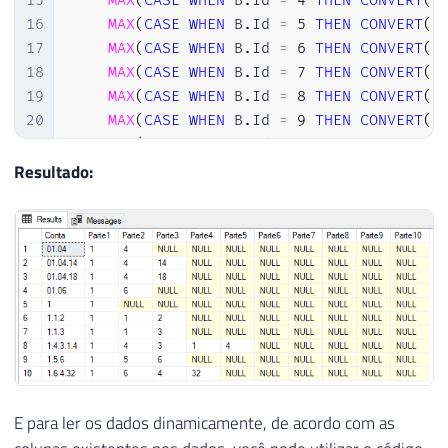
15
MAX
(
CASE
WHEN
 B
.
Id 
=
4
THEN
CONVERT
(
I
68
16
MAX
(
CASE
WHEN
 B
.
Id 
=
5
THEN
CONVERT
(
I
69
-----------------------------------------
17
MAX
(
CASE
WHEN
 B
.
Id 
=
6
THEN
CONVERT
(
I
70
-- RESULTADO FINAL
18
MAX
(
CASE
WHEN
 B
.
Id 
=
7
THEN
CONVERT
(
I
71
-----------------------------------------
19
MAX
(
CASE
WHEN
 B
.
Id 
=
8
THEN
CONVERT
(
I
72
20
MAX
(
CASE
WHEN
 B
.
Id 
=
9
THEN
CONVERT
(
I
73
SELECT
*
FROM
##Tabela
21
MAX
(
CASE
WHEN
 B
.
Id 
=
10
THEN
CONVERT
(
22
FROM
Resultado:
23
@Tabela
24
CROSS
APPLY
 dbo
.
fncSplitTexto
(
Conta
,
25
GROUP
BY
26
    Conta
E para ler os dados dinamicamente, de acordo com as