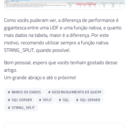
52
-----------------------------------------
53
54
IF
(
OBJECT_ID
(
'tempdb..##Tabela'
)
IS
NOT
Como vocês puderam ver, a diferença de performance é
55
EXEC
(
@QueryCreate
)
gigantesca entre uma UDF e uma função nativa, e quanto
56
mais dados na tabela, maior é a diferença. Por este
57
INSERT
INTO
##Tabela ( Conta )
motivo, recomendo utilizar sempre a função nativa
58
SELECT
DISTINCT
STRING_SPLIT, quando possível.
59
FROM
#Partes
60
Bom pessoal, espero que vocês tenham gostado desse
61
artigo.
62
-----------------------------------------
Um grande abraço e até o próximo!
63
-- ATUALIZA OS DADOS DINAMICAMENTE
64
-----------------------------------------
65
BANCO DE DADOS
DESENVOLVIMENTO DE QUERY
66
EXEC
(
@QueryUpdate
)
SQL SERVER
SPLIT
SQL
SQL SERVER
67
STRING_SPLIT
68
69
-----------------------------------------
70
-- RESULTADO FINAL