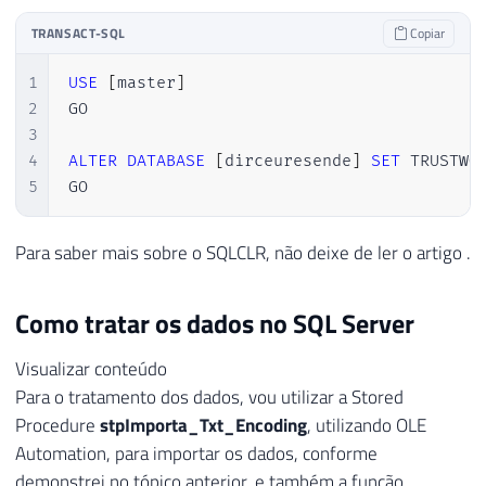
TRANSACT-SQL
Copiar
1
USE
[
master
]
2
GO

3
4
ALTER
DATABASE
[
dirceuresende
]
SET
 TRUSTWO
5
GO
Para saber mais sobre o SQLCLR, não deixe de ler o artigo
.
Como tratar os dados no SQL Server
Visualizar conteúdo
Para o tratamento dos dados, vou utilizar a Stored
Procedure
stpImporta_Txt_Encoding
, utilizando OLE
Automation, para importar os dados, conforme
demonstrei no tópico anterior, e também a função