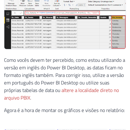
74
75
76
UPDATE
 dbo
.
77
SET
 Ds_Linha 
=
LTRIM
(
RTRIM
(
REPLACE
(
SUBST
78
79
80
----------------------------------------
81
-- IDENTIFICA O USUÁRIO QUE SAIU DO GRUP
Como vocês devem ter percebido, como estou utilizando a
82
----------------------------------------
versão em inglês do Power BI Desktop, as datas ficam no
83
formato inglês também. Para corrigir isso, utilize a versão
84
UPDATE
 dbo
.
em português do Power BI Desktop ou utilize suas
85
SET
próprias tabelas de data ou
altere a localidade direto no
86
    Ds_Linha 
=
REPLACE
(
LEFT
(
Ds_Mensagem
,
arquivo PBIX
.
87
    Ds_Mensagem 
=
'saiu'
,
88
    Ds_Situacao 
=
'saiu'
,
Agora é a hora de montar os gráficos e visões no relatório:
89
    Ds_Usuario_Removido 
=
REPLACE
(
LEFT
(
D
90
WHERE
91
    Ds_Mensagem 
LIKE
'% saiu'