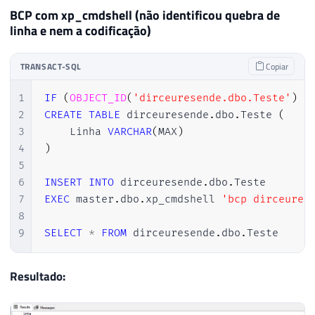
BCP com xp_cmdshell (não identificou quebra de
linha e nem a codificação)
TRANSACT-SQL
Copiar
1
IF
(
OBJECT_ID
(
'dirceuresende.dbo.Teste'
)
I
2
CREATE
TABLE
 dirceuresende
.
dbo
.
Teste 
(
3
    Linha 
VARCHAR
(
MAX
)
4
)
5
6
INSERT
INTO
 dirceuresende
.
dbo
.
7
EXEC
 master
.
dbo
.
xp_cmdshell 
'bcp dirceures
8
9
SELECT
*
FROM
 dirceuresende
.
dbo
.
Teste
Resultado: