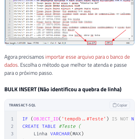
Agora precisamos
importar esse arquivo para o banco de
dados
. Escolha o método que melhor te atenda e passe
para o próximo passo.
BULK INSERT (Não identificou a quebra de linha)
TRANSACT-SQL
Copiar
1
IF
(
OBJECT_ID
(
'tempdb..#Teste'
)
IS
NOT
NU
2
CREATE
TABLE
#Teste (
3
    Linha 
VARCHAR
(
MAX
)