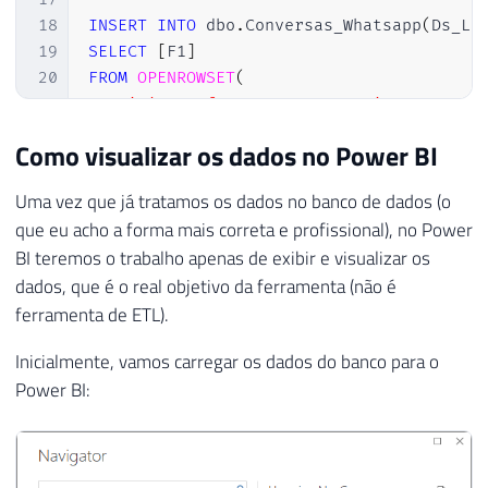
18
INSERT
INTO
 dbo
.
Conversas_Whatsapp
(
Ds_Li
19
SELECT
[
F1
]
20
FROM
OPENROWSET
(
21
'Microsoft.ACE.OLEDB.12.0'
,
22
'Text;Database=C:\Temporario\;HDR=No
Como visualizar os dados no Power BI
23
'SELECT [F1] FROM [Conversas.txt]'
24
)
 A

Uma vez que já tratamos os dados no banco de dados (o
25
que eu acho a forma mais correta e profissional), no Power
26
BI teremos o trabalho apenas de exibir e visualizar os
27
----------------------------------------
dados, que é o real objetivo da ferramenta (não é
28
-- REMOVE CARACTERE "?"
ferramenta de ETL).
29
----------------------------------------
30
Inicialmente, vamos carregar os dados do banco para o
31
UPDATE
Power BI:
32
SET
33
    A
.
Ds_Linha 
=
REPLACE
(
REPLACE
(
REPLACE
34
FROM
35
    dbo
.
Conversas_Whatsapp A
