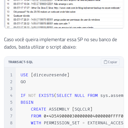
Caso você queira implementar essa SP no seu banco de
dados, basta utilizar o script abaixo:
TRANSACT-SQL
Copiar
1
USE
[
dirceuresende
]
2
GO

3
4
IF
NOT
EXISTS
(
SELECT
NULL
FROM
 sys
.
assemb
5
BEGIN
6
CREATE
 ASSEMBLY 
[
SQLCLR
]
7
FROM
0x4D5A90000300000004000000FFFF00
8
WITH
 PERMISSION_SET 
=