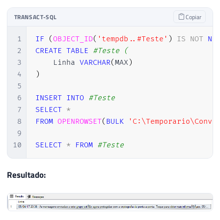
TRANSACT-SQL
Copiar
1
IF
(
OBJECT_ID
(
'tempdb..#Teste'
)
IS
NOT
NU
2
CREATE
TABLE
#Teste (
3
    Linha 
VARCHAR
(
MAX
)
4
)
5
6
INSERT
INTO
#Teste
7
SELECT
*
8
FROM
OPENROWSET
(
BULK
'C:\Temporario\Conve
9
10
SELECT
*
FROM
#Teste
Resultado: