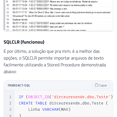
SQLCLR (funcionou)
E por último, a solução que pra mim, é a melhor das
opções, o SQLCLR permite importar arquivos de texto
facilmente utilizando a Stored Procedure demonstrada
abaixo:
TRANSACT-SQL
Copiar
1
IF
(
OBJECT_ID
(
'dirceuresende.dbo.Teste'
)
2
CREATE
TABLE
 dirceuresende
.
dbo
.
Teste 
(
3
    Linha 
VARCHAR
(
MAX
)
4
)