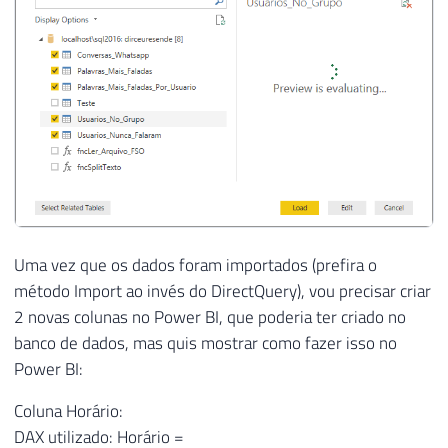
36
37
38
----------------------------------------
39
-- FORMATA A DATA DO EVENTO
40
----------------------------------------
41
42
43
UPDATE
 dbo
.
44
SET
 Dt_Evento 
=
 TRY_CONVERT
(
DATETIME
,
LE
45
46
Uma vez que os dados foram importados (prefira o
47
----------------------------------------
método Import ao invés do DirectQuery), vou precisar criar
48
-- REMOVE LINHAS SEM DATA FORMATADA (PRO
2 novas colunas no Power BI, que poderia ter criado no
49
----------------------------------------
banco de dados, mas quis mostrar como fazer isso no
50
Power BI:
51
52
DELETE
Coluna Horário:
53
FROM
DAX utilizado: Horário =
54
    dbo
.