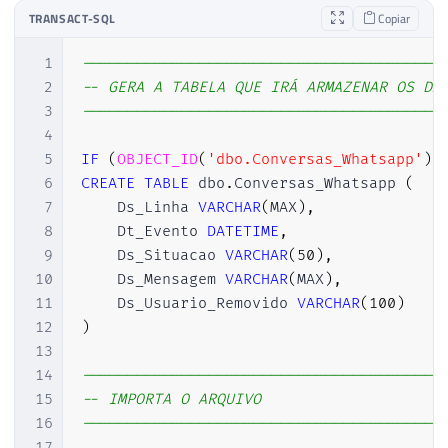
TRANSACT-SQL
Copiar
1
----------------------------------------
2
-- GERA A TABELA QUE IRÁ ARMAZENAR OS DA
3
----------------------------------------
4
5
IF
(
OBJECT_ID
(
'dbo.Conversas_Whatsapp'
)
6
CREATE
TABLE
 dbo
.
Conversas_Whatsapp 
(
7
    Ds_Linha 
VARCHAR
(
MAX
)
,
8
    Dt_Evento 
DATETIME
,
9
    Ds_Situacao 
VARCHAR
(
50
)
,
10
    Ds_Mensagem 
VARCHAR
(
MAX
)
,
11
    Ds_Usuario_Removido 
VARCHAR
(
100
)
12
)
13
14
----------------------------------------
15
-- IMPORTA O ARQUIVO
16
----------------------------------------
17