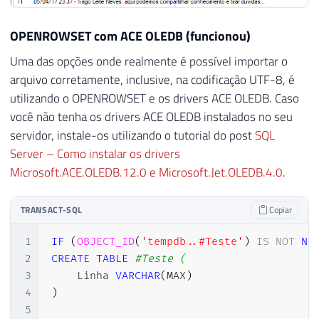
OPENROWSET com ACE OLEDB (funcionou)
Uma das opções onde realmente é possível importar o
arquivo corretamente, inclusive, na codificação UTF-8, é
utilizando o OPENROWSET e os drivers ACE OLEDB. Caso
você não tenha os drivers ACE OLEDB instalados no seu
servidor, instale-os utilizando o tutorial do post
SQL
Server – Como instalar os drivers
Microsoft.ACE.OLEDB.12.0 e Microsoft.Jet.OLEDB.4.0
.
TRANSACT-SQL
Copiar
1
IF
(
OBJECT_ID
(
'tempdb..#Teste'
)
IS
NOT
NU
2
CREATE
TABLE
#Teste (
3
    Linha 
VARCHAR
(
MAX
)
4
)
5