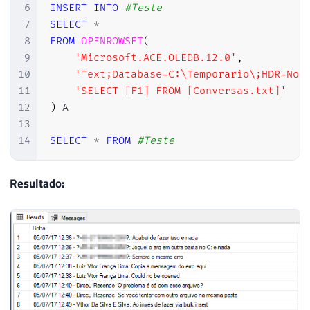
6
INSERT
INTO
#Teste
7
SELECT
*
8
FROM
OPENROWSET
(
9
'Microsoft.ACE.OLEDB.12.0'
,
10
'Text;Database=C:\Temporario\;HDR=No;
11
'SELECT [F1] FROM [Conversas.txt]'
12
)
 A

13
14
SELECT
*
FROM
#Teste
Resultado: