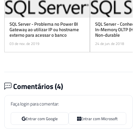
167
-- SUBSTITUI A STRING "VOCÊ" PELO SEU US
168
----------------------------------------
169
SQL Server - Problema no Power BI
SQL Server - Conhece
170
UPDATE
Gateway ao utilizar IP ou hostname
In-Memory OLTP (Hek
171
SET
externo para acessar o banco
Non-durable
172
    A
.
Ds_Linha 
=
REPLACE
(
A
.
Ds_Linha
,
'Vo
03 de nov. de 2019
24 de jun. de 2018
173
FROM
174
    dbo
.
175
WHERE
176
    A
.
Ds_Situacao 
=
'mensagem'
177
Comentários (
4
)
178
179
UPDATE
180
SET
Faça login para comentar:
181
    A
.
Ds_Usuario_Removido 
=
REPLACE
(
A
.
Ds
182
FROM
Entrar com Google
Entrar com Microsoft
183
    dbo
.
184
WHERE
185
    A
.
Ds_Situacao 
IN
(
'entrou'
,
'saiu'
,