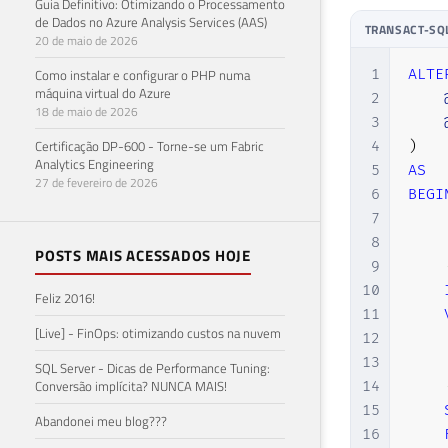
Guia Definitivo: Otimizando o Processamento
de Dados no Azure Analysis Services (AAS)
TRANSACT-SQ
20 de maio de 2026
Como instalar e configurar o PHP numa
1
ALTE
máquina virtual do Azure
2
18 de maio de 2026
3
Certificação DP-600 - Torne-se um Fabric
4
)
Analytics Engineering
5
AS
27 de fevereiro de 2026
6
BEGI
7
8
POSTS MAIS ACESSADOS HOJE
9
10
Feliz 2016!
11
[Live] - FinOps: otimizando custos na nuvem
12
13
SQL Server - Dicas de Performance Tuning:
Conversão implícita? NUNCA MAIS!
14
15
Abandonei meu blog???
16