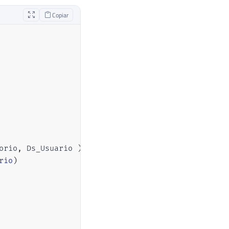
Copiar
orio
,
 Ds_Usuario 
)
rio
)