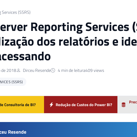
g Services (SSRS)
erver Reporting Services 
lização dos relatórios e ide
acessando
o de 2018
Dirceu Resende
4 min de leitura
409 views
VICES (SSRS)
Prec
de Consultoria de BI?
Redução de Custos do Power BI?
rceu Resende