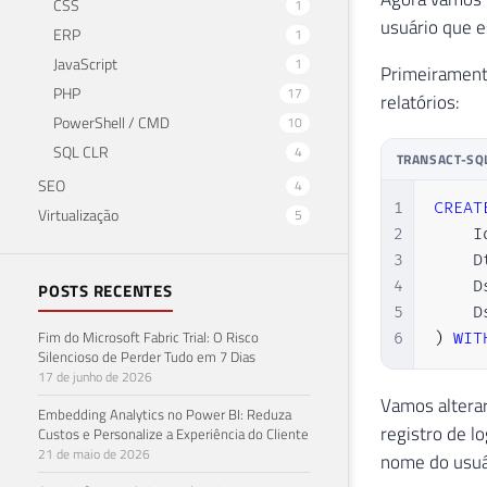
CSS
1
usuário que e
ERP
1
JavaScript
1
Primeiramente
PHP
17
relatórios:
PowerShell / CMD
10
SQL CLR
4
TRANSACT-SQ
SEO
4
1
CREAT
Virtualização
5
2
    I
3
    D
4
    D
POSTS RECENTES
5
    D
Fim do Microsoft Fabric Trial: O Risco
6
)
WIT
Silencioso de Perder Tudo em 7 Dias
17 de junho de 2026
Vamos alterar
Embedding Analytics no Power BI: Reduza
registro de l
Custos e Personalize a Experiência do Cliente
21 de maio de 2026
nome do usuár