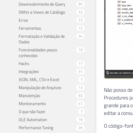
Desenvolvimento de Query
95
DMVs e Views de Catálogo
32
Erros
23
Ferramentas
12
Formatação e Validação de
24
Dados
Funcionalidades pouco
19
conhecidas
Hacks
17
Integrações
31
JSON, XML, CSV e Excel
7
Manipulação de Arquivos
13
Não posso de
Manutenção
92
Procedures pa
Monitoramento
41
grande para 
O que não fazer
7
editar a cons
OLE Automation
19
O código-font
Performance Tuning
26