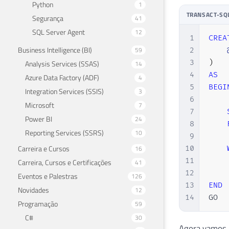
Python
1
TRANSACT-SQ
Segurança
41
SQL Server Agent
12
1
CREA
Business Intelligence (BI)
59
2
3
)
Analysis Services (SSAS)
14
4
AS
Azure Data Factory (ADF)
4
5
BEGI
Integration Services (SSIS)
3
6
Microsoft
7
7
Power BI
24
8
Reporting Services (SSRS)
10
9
    
Carreira e Cursos
10
16
11
Carreira, Cursos e Certificações
41
12
Eventos e Palestras
126
13
END
Novidades
12
14
GO
Programação
59
C#
30
Agora vamos i