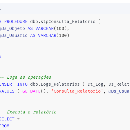
L
R
PROCEDURE
 dbo
.
stpConsulta_Relatorio 
(
@Ds_Objeto
AS
VARCHAR
(
100
)
,
@Ds_Usuario
AS
VARCHAR
(
100
)
N
-- Loga as operações
INSERT
INTO
 dbo
.
Logs_Relatorios 
(
 Dt_Log
,
 Ds_Relat
VALUES
(
GETDATE
(
)
,
'Consulta_Relatorio'
,
@Ds_Usua
-- Executa o relatório
SELECT
*
FROM