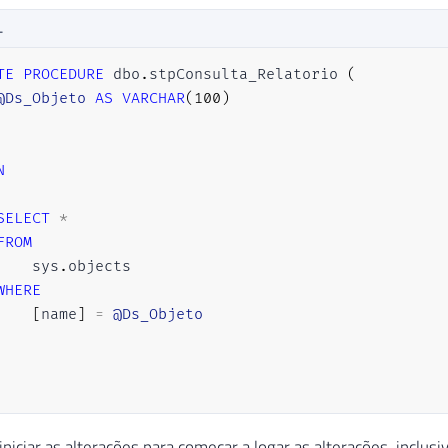
L
TE
PROCEDURE
 dbo
.
stpConsulta_Relatorio 
(
@Ds_Objeto
AS
VARCHAR
(
100
)
N
SELECT
*
FROM
    sys
.
objects

WHERE
[
name
]
=
@Ds_Objeto
niciar as alterações para começar a logar as alterações, inclus