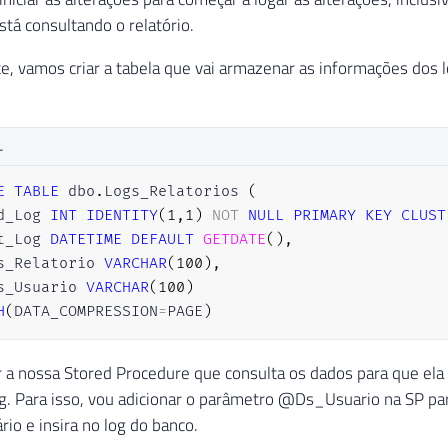
stá consultando o relatório.
, vamos criar a tabela que vai armazenar as informações dos 
L
E
TABLE
 dbo
.
Logs_Relatorios 
(
d_Log 
INT
IDENTITY
(
1
,
1
)
NOT
NULL
PRIMARY
KEY
CLUST
t_Log 
DATETIME
DEFAULT
GETDATE
(
)
,
s_Relatorio 
VARCHAR
(
100
)
,
s_Usuario 
VARCHAR
(
100
)
H
(
DATA_COMPRESSION
=
PAGE
)
 a nossa Stored Procedure que consulta os dados para que ela 
og. Para isso, vou adicionar o parâmetro @Ds_Usuario na SP pa
io e insira no log do banco.