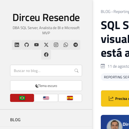
BLOG
›
Reportin
Dirceu Resende
SQL S
DBA SQL Server, Analista de BI e Microsoft
MVP
visua
está 
11 de agost
REPORTING SER
Tema escuro
Precisa 
BLOG
Di