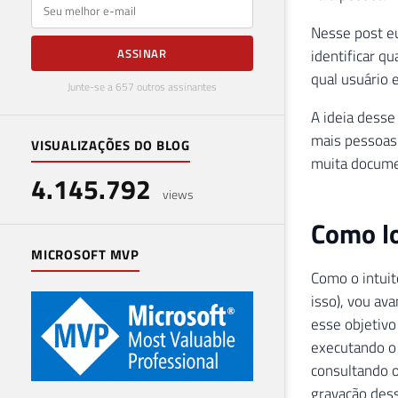
E-mail
Nesse post eu
identificar q
ASSINAR
qual usuário 
Junte-se a 657 outros assinantes
A ideia desse
mais pessoas 
VISUALIZAÇÕES DO BLOG
muita documen
4.145.792
views
Como lo
MICROSOFT MVP
Como o intuit
isso), vou av
esse objetivo
executando o 
consultando o
gravação dess