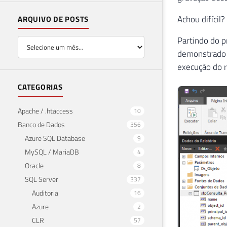
Achou difícil?
ARQUIVO DE POSTS
Partindo do p
demonstrado a
execução do r
CATEGORIAS
Apache / .htaccess
10
Banco de Dados
356
Azure SQL Database
9
MySQL / MariaDB
4
Oracle
8
SQL Server
337
Auditoria
16
Azure
2
CLR
57