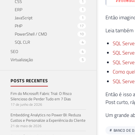
CSS
1
ERP
1
Então imagino
JavaScript
1
PHP
17
Leia também m
PowerShell / CMD
10
SQL CLR
4
SQL Server
SEO
4
SQL Server
Virtualização
5
SQL Serve
Como queb
POSTS RECENTES
SQL Serve
Fim do Microsoft Fabric Trial: O Risco
Então é isso a
Silencioso de Perder Tudo em 7 Dias
Post curto, rá
17 de junho de 2026
Um grande abr
Embedding Analytics no Power BI: Reduza
Custos e Personalize a Experiência do Cliente
21 de maio de 2026
BANCO DE 