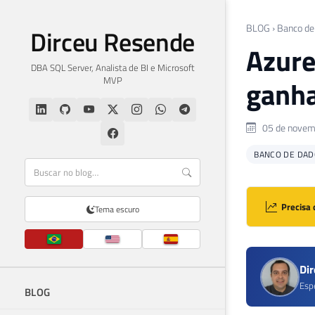
BLOG
›
Banco de
Dirceu Resende
Azure
DBA SQL Server, Analista de BI e Microsoft
MVP
ganha
05 de novem
BANCO DE DAD
Precisa 
Tema escuro
Di
Esp
BLOG