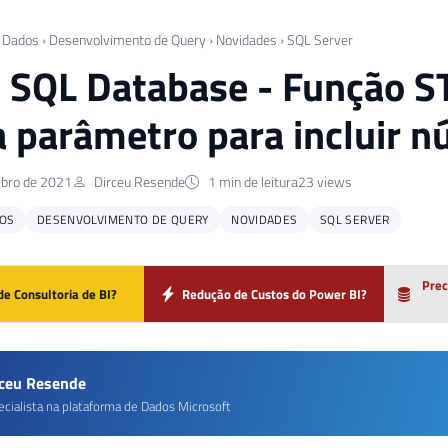
 Dados
›
Desenvolvimento de Query
›
Novidades
›
SQL Server
 SQL Database - Função 
 parâmetro para incluir n
bro de 2021
Dirceu Resende
1 min de leitura
23 views
OS
DESENVOLVIMENTO DE QUERY
NOVIDADES
SQL SERVER
Prec
de Consultoria de BI?
Redução de Custos do Power BI?
rceu Resende
ecialista na plataforma de Dados Microsoft