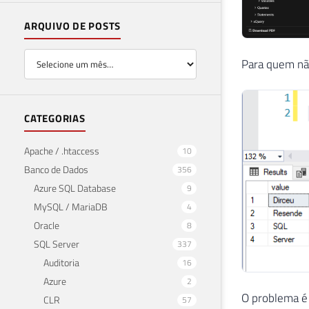
ARQUIVO DE POSTS
Para quem não
CATEGORIAS
Apache / .htaccess
10
Banco de Dados
356
Azure SQL Database
9
MySQL / MariaDB
4
Oracle
8
SQL Server
337
Auditoria
16
Azure
2
O problema é 
CLR
57