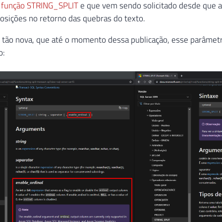
a
função STRING_SPLIT
e que vem sendo solicitado desde que a 
sições no retorno das quebras do texto.
 tão nova, que até o momento dessa publicação, esse parâmetr
o: