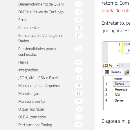
retorno. Com 
Desenvolvimento de Query
95
tabela de sub
DMVs e Views de Catálogo
32
Erros
23
Entretanto, p
Ferramentas
12
que agora est
Formatação e Validação de
24
Dados
Funcionalidades pouco
19
conhecidas
Hacks
17
Integrações
31
JSON, XML, CSV e Excel
7
Manipulação de Arquivos
13
Manutenção
92
Monitoramento
41
O que não fazer
7
OLE Automation
19
E agora sim, 
Performance Tuning
26