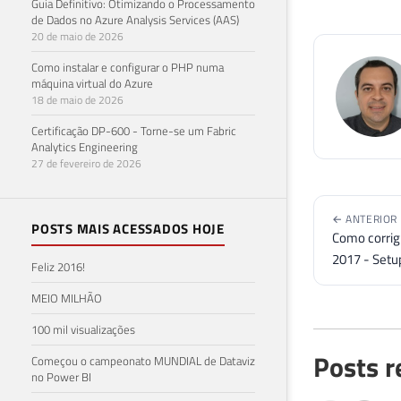
Guia Definitivo: Otimizando o Processamento
de Dados no Azure Analysis Services (AAS)
20 de maio de 2026
Como instalar e configurar o PHP numa
máquina virtual do Azure
18 de maio de 2026
Certificação DP-600 - Torne-se um Fabric
Analytics Engineering
27 de fevereiro de 2026
← ANTERIOR
POSTS MAIS ACESSADOS HOJE
Como corrigi
2017 - Setup
Feliz 2016!
MEIO MILHÃO
100 mil visualizações
Posts r
Começou o campeonato MUNDIAL de Dataviz
no Power BI