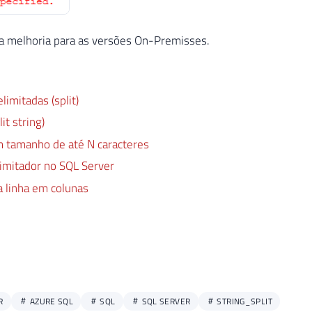
ssa melhoria para as versões On-Premisses.
imitadas (split)
t string)
m tamanho de até N caracteres
imitador no SQL Server
 linha em colunas
R
AZURE SQL
SQL
SQL SERVER
STRING_SPLIT