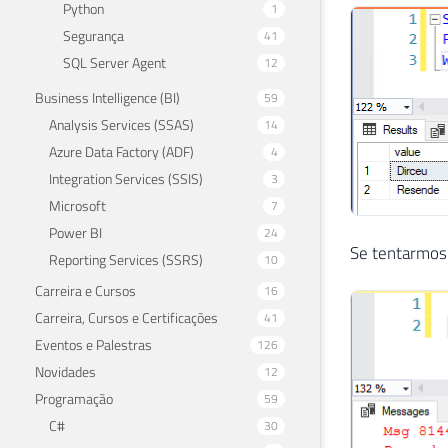
Python
1
Segurança
41
SQL Server Agent
12
Business Intelligence (BI)
59
Analysis Services (SSAS)
14
Azure Data Factory (ADF)
4
Integration Services (SSIS)
3
Microsoft
7
Power BI
24
Se tentarmos
Reporting Services (SSRS)
10
Carreira e Cursos
16
Carreira, Cursos e Certificações
41
Eventos e Palestras
126
Novidades
12
Programação
59
C#
30