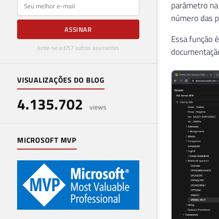
E-mail
parâmetro n
número das po
ASSINAR
Essa função é
Junte-se a 657 outros assinantes
documentaçã
VISUALIZAÇÕES DO BLOG
4.135.702
views
MICROSOFT MVP