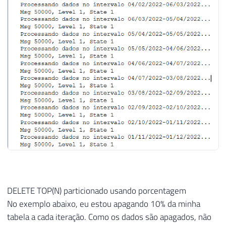
28
SET
29
        Dt_Registro 
=
(
CASE
30
WHEN
ISNUMERIC
(
A
.
Data_Registr
31
WHEN
LEN
(
A
.
Data_Registro_Stri
32
ELSE
CONVERT
(
DATE
,
 A
.
Data_Reg
33
END
)
34
FROM
35
        dbo
.
Tabela A

36
WHERE
37
        Dt_Cadastro 
>=
@LimiteInferior
38
AND
 Dt_Cadastro 
<
@LimiteSuperior
39
40
41
SET
@Contador
+
=
1
42
43
DELETE TOP(N) particionado usando porcentagem
44
SET
@Msg
=
CONCAT
(
'Processando dados 
No exemplo abaixo, eu estou apagando 10% da minha
45
RAISERROR
(
@Msg
,
1
,
1
)
WITH
 NOWAIT

tabela a cada iteração. Como os dados são apagados, não
46