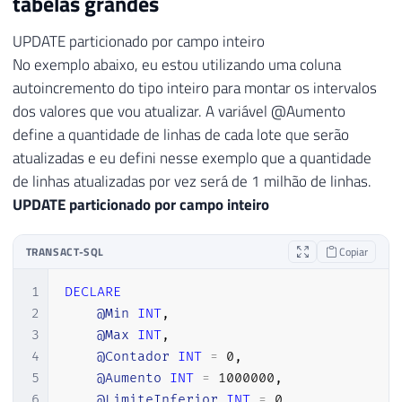
tabelas grandes
UPDATE particionado por campo inteiro
No exemplo abaixo, eu estou utilizando uma coluna
autoincremento do tipo inteiro para montar os intervalos
dos valores que vou atualizar. A variável @Aumento
define a quantidade de linhas de cada lote que serão
atualizadas e eu defini nesse exemplo que a quantidade
de linhas atualizadas por vez será de 1 milhão de linhas.
UPDATE particionado por campo inteiro
TRANSACT-SQL
Copiar
1
DECLARE
2
@Min
INT
,
3
@Max
INT
,
4
@Contador
INT
=
0
,
5
@Aumento
INT
=
1000000
,
6
@LimiteInferior
INT
=
0
,