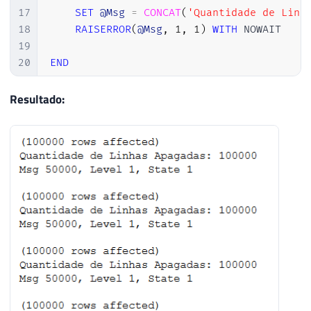
17
SET
@Msg
=
CONCAT
(
'Quantidade de Linh
18
RAISERROR
(
@Msg
,
1
,
1
)
WITH
 NOWAIT

19
20
END
Resultado: