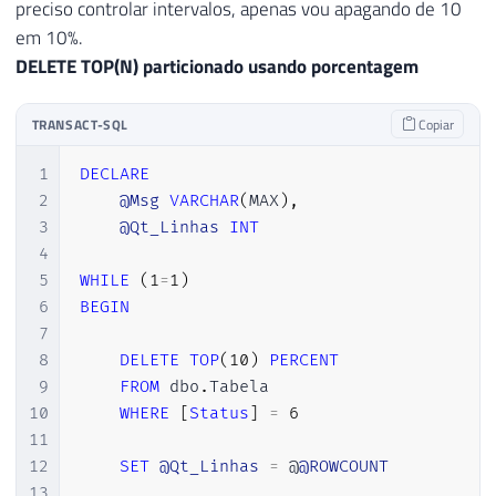
preciso controlar intervalos, apenas vou apagando de 10
47
END
em 10%.
DELETE TOP(N) particionado usando porcentagem
TRANSACT-SQL
Copiar
1
DECLARE
2
@Msg
VARCHAR
(
MAX
)
,
3
@Qt_Linhas
INT
4
5
WHILE
(
1
=
1
)
6
BEGIN
7
8
DELETE
TOP
(
10
)
PERCENT
9
FROM
 dbo
.
Tabela

10
WHERE
[
Status
]
=
6
11
12
SET
@Qt_Linhas
=
 @
@ROWCOUNT
13