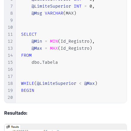
7
@LimiteSuperior
INT
=
0
,
8
@Msg
VARCHAR
(
MAX
)
9
10
11
SELECT
12
@Min
=
MIN
(
Id_Registro
)
,
13
@Max
=
MAX
(
Id_Registro
)
14
FROM
15
    dbo
.
Tabela

16
17
18
WHILE
(
@LimiteSuperior
<
@Max
)
19
BEGIN
20
21
22
SET
@LimiteInferior
=
@Min
+
(
@Contad
Resultado:
23
SET
@LimiteSuperior
=
@LimiteInferior
24