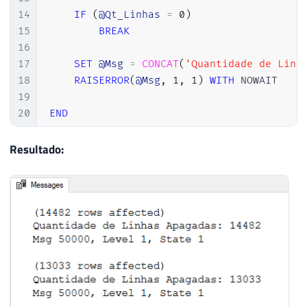
14
IF
(
@Qt_Linhas
=
0
)
15
BREAK
16
17
SET
@Msg
=
CONCAT
(
'Quantidade de Linh
18
RAISERROR
(
@Msg
,
1
,
1
)
WITH
 NOWAIT

19
20
END
Resultado: