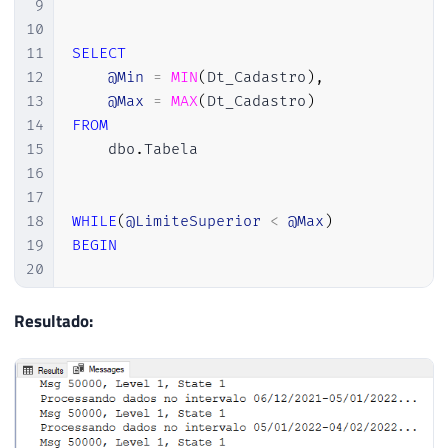
9
10
11
SELECT
12
@Min
=
MIN
(
Dt_Cadastro
)
,
13
@Max
=
MAX
(
Dt_Cadastro
)
14
FROM
15
    dbo
.
Tabela

16
17
18
WHILE
(
@LimiteSuperior
<
@Max
)
19
BEGIN
20
21
22
SET
@LimiteInferior
=
DATEADD
(
DAY
,
(
@
Resultado:
23
SET
@LimiteSuperior
=
DATEADD
(
DAY
,
@A
24
25
26
UPDATE
27
        A
