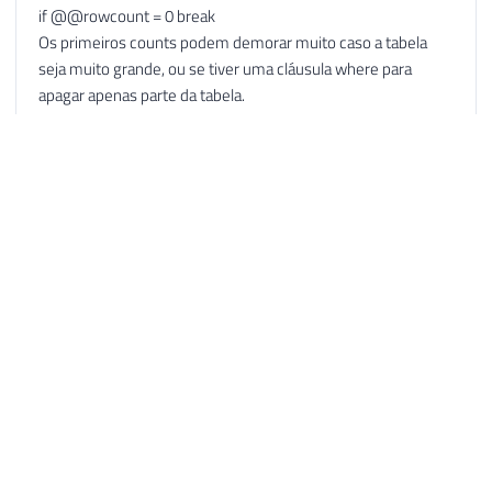
if @@rowcount = 0 break
Os primeiros counts podem demorar muito caso a tabela
seja muito grande, ou se tiver uma cláusula where para
apagar apenas parte da tabela.
Responder
Dirceu Resende
9 de nov. de 2022 13:07
AUTOR
Boa ideia! Realmente fica mais rápido mesmo.
Responder
Colli
9 de nov. de 2022 12:59
Boas dicas. Mas no caso do delete eu sempre uso o
TRUNCATE TABLE. Já que vai deletar tudo mesmo! Inclsuive
a perfomance é bem maior, utiliza menos recurso de log, não