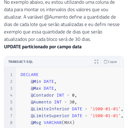
No exemplo abaixo, eu estou utilizando uma coluna de
44
SET
@Msg
=
CONCAT
(
'Processando dados 
data para montar os intervalos dos valores que vou
45
RAISERROR
(
@Msg
,
1
,
1
)
WITH
 NOWAIT

atualizar. A variável @Aumento define a quantidade de
46
dias de cada lote que serão atualizadas e eu defini nesse
47
END
exemplo que essa quantidade de dias que serão
atualizados por cada bloco será de 30 dias.
UPDATE particionado por campo data
TRANSACT-SQL
Copiar
1
DECLARE
2
@Min
DATE
,
3
@Max
DATE
,
4
@Contador
INT
=
0
,
5
@Aumento
INT
=
30
,
6
@LimiteInferior
DATE
=
'1900-01-01'
,
7
@LimiteSuperior
DATE
=
'1900-01-01'
,
8
@Msg
VARCHAR
(
MAX
)