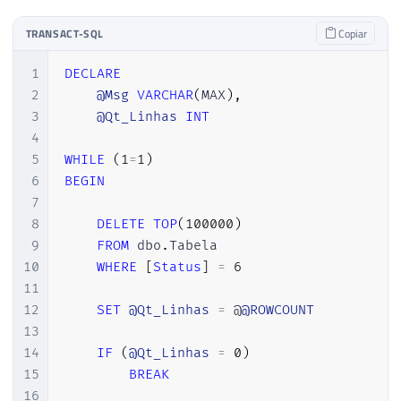
TRANSACT-SQL
Copiar
1
DECLARE
2
@Msg
VARCHAR
(
MAX
)
,
3
@Qt_Linhas
INT
4
5
WHILE
(
1
=
1
)
6
BEGIN
7
8
DELETE
TOP
(
100000
)
9
FROM
 dbo
.
Tabela

10
WHERE
[
Status
]
=
6
11
12
SET
@Qt_Linhas
=
 @
@ROWCOUNT
13
14
IF
(
@Qt_Linhas
=
0
)
15
BREAK
16