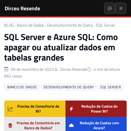
Dirceu Resende
BLOG
›
Banco de Dados
›
Desenvolvimento de Query
›
SQL Server
SQL Server e Azure SQL: Como
apagar ou atualizar dados em
tabelas grandes
09 de novembro de 2022
Dirceu Resende
4 min de leitura
892 views
BANCO DE DADOS
DESENVOLVIMENTO DE QUERY
SQL SERVER
Precisa de Consultoria de
Redução de Custos do
BI?
Power BI?
Precisa de Consultoria em
Redução de Custos com
Banco de Dados?
Azure?