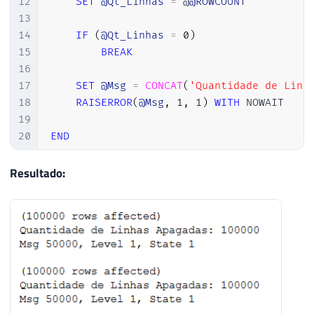
12
SET
@Qt_Linhas
=
 @
@ROWCOUNT
13
14
IF
(
@Qt_Linhas
=
0
)
15
BREAK
16
17
SET
@Msg
=
CONCAT
(
'Quantidade de Linh
18
RAISERROR
(
@Msg
,
1
,
1
)
WITH
 NOWAIT

19
20
END
Resultado: