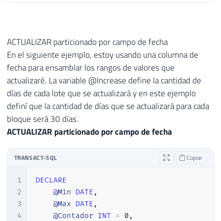
40
41
SET
@Contador
+
=
1
42
ACTUALIZAR particionado por campo de fecha
43
En el siguiente ejemplo, estoy usando una columna de
44
SET
@Msg
=
CONCAT
(
'Processando dados 
fecha para ensamblar los rangos de valores que
45
RAISERROR
(
@Msg
,
1
,
1
)
WITH
 NOWAIT

actualizaré. La variable @Increase define la cantidad de
46
días de cada lote que se actualizará y en este ejemplo
47
END
definí que la cantidad de días que se actualizará para cada
bloque será 30 días.
ACTUALIZAR particionado por campo de fecha
TRANSACT-SQL
Copiar
1
DECLARE
2
@Min
DATE
,
3
@Max
DATE
,
4
@Contador
INT
=
0
,