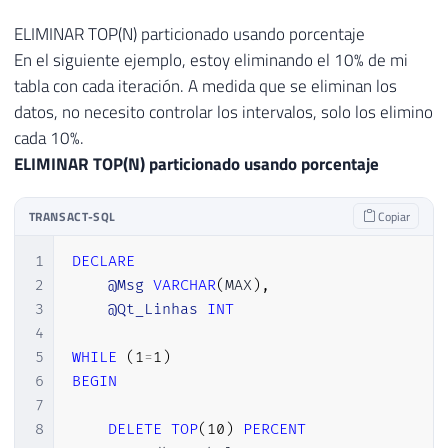
42
43
ELIMINAR TOP(N) particionado usando porcentaje
44
SET
@Msg
=
CONCAT
(
'Processando dados 
En el siguiente ejemplo, estoy eliminando el 10% de mi
45
RAISERROR
(
@Msg
,
1
,
1
)
WITH
 NOWAIT

tabla con cada iteración. A medida que se eliminan los
46
datos, no necesito controlar los intervalos, solo los elimino
47
END
cada 10%.
ELIMINAR TOP(N) particionado usando porcentaje
TRANSACT-SQL
Copiar
1
DECLARE
2
@Msg
VARCHAR
(
MAX
)
,
3
@Qt_Linhas
INT
4
5
WHILE
(
1
=
1
)
6
BEGIN
7
8
DELETE
TOP
(
10
)
PERCENT