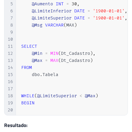
5
@Aumento
INT
=
30
,
6
@LimiteInferior
DATE
=
'1900-01-01'
,
7
@LimiteSuperior
DATE
=
'1900-01-01'
,
8
@Msg
VARCHAR
(
MAX
)
9
10
11
SELECT
12
@Min
=
MIN
(
Dt_Cadastro
)
,
13
@Max
=
MAX
(
Dt_Cadastro
)
14
FROM
15
    dbo
.
Tabela

16
17
18
WHILE
(
@LimiteSuperior
<
@Max
)
19
BEGIN
20
21
22
SET
@LimiteInferior
=
DATEADD
(
DAY
,
(
@
Resultado:
23
SET
@LimiteSuperior
=
DATEADD
(
DAY
,
@A