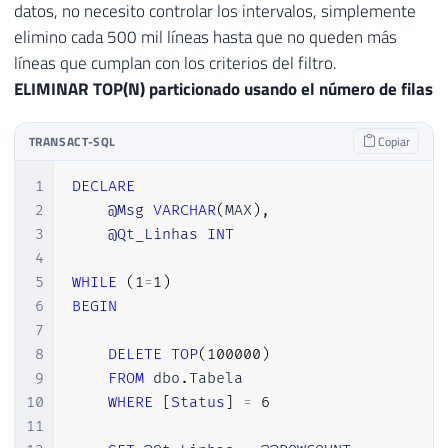
datos, no necesito controlar los intervalos, simplemente
elimino cada 500 mil líneas hasta que no queden más
líneas que cumplan con los criterios del filtro.
ELIMINAR TOP(N) particionado usando el número de filas
TRANSACT-SQL
Copiar
1
DECLARE
2
@Msg
VARCHAR
(
MAX
)
,
3
@Qt_Linhas
INT
4
5
WHILE
(
1
=
1
)
6
BEGIN
7
8
DELETE
TOP
(
100000
)
9
FROM
 dbo
.
Tabela

10
WHERE
[
Status
]
=
6
11