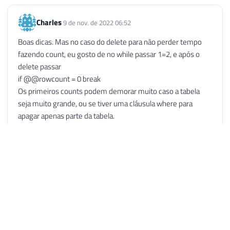
Charles
9 de nov. de 2022 06:52
Boas dicas. Mas no caso do delete para não perder tempo
fazendo count, eu gosto de no while passar 1=2, e após o
delete passar
if @@rowcount = 0 break
Os primeiros counts podem demorar muito caso a tabela
seja muito grande, ou se tiver uma cláusula where para
apagar apenas parte da tabela.
Responder
Dirceu Resende
9 de nov. de 2022 13:07
AUTOR
Boa ideia! Realmente fica mais rápido mesmo.
Responder