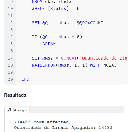
9
FROM
 dbo
.
Tabela

10
WHERE
[
Status
]
=
6
11
12
SET
@Qt_Linhas
=
 @
@ROWCOUNT
13
14
IF
(
@Qt_Linhas
=
0
)
15
BREAK
16
17
SET
@Msg
=
CONCAT
(
'Quantidade de Linh
18
RAISERROR
(
@Msg
,
1
,
1
)
WITH
 NOWAIT

19
20
END
Resultado: