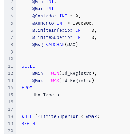
2
@Min
INT
,
3
@Max
INT
,
4
@Contador
INT
=
0
,
5
@Aumento
INT
=
1000000
,
6
@LimiteInferior
INT
=
0
,
7
@LimiteSuperior
INT
=
0
,
8
@Msg
VARCHAR
(
MAX
)
9
10
11
SELECT
12
@Min
=
MIN
(
Id_Registro
)
,
13
@Max
=
MAX
(
Id_Registro
)
14
FROM
15
    dbo
.
Tabela

16
17
18
WHILE
(
@LimiteSuperior
<
@Max
)
19
BEGIN
20