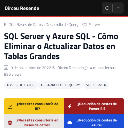
Dirceu Resende
BLOG
›
Bases de Datos
›
Desarrollo de Query
›
SQL Server
SQL Server y Azure SQL - Cómo
Eliminar o Actualizar Datos en
Tablas Grandes
9 de noviembre de 2022
Dirceu Resende
4 min de lectura
895 views
BASES DE DATOS
DESARROLLO DE QUERY
SQL SERVER
¿Necesitas consultoría de
¿Reducción de costes de
BI?
Power BI?
¿Necesitas consultoría en
¿Reducción de costes de
bases de datos?
Azure?