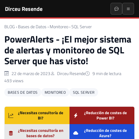
Dirceu Resende
BLOG
›
Bases de Datos
›
Monitoreo
›
SQL Server
PowerAlerts - ¡El mejor sistema
de alertas y monitoreo de SQL
Server que has visto!
22 de marzo de 2023
Dirceu Resende
9 min de lectura
493 views
BASES DE DATOS
MONITOREO
SQL SERVER
¿Necesitas consultoría de
¿Reducción de costes de
BI?
Power BI?
¿Necesitas consultoría en
¿Reducción de costes de
bases de datos?
Azure?